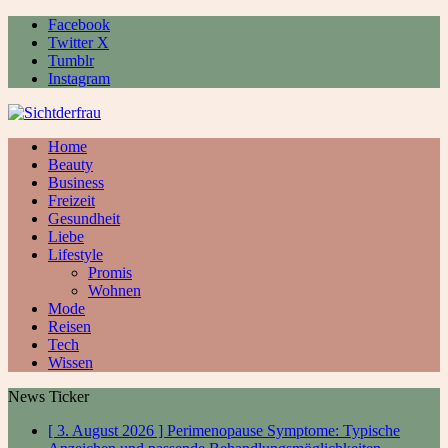
Facebook
Twitter X
Tumblr
Instagram
Home
Beauty
Business
Freizeit
Gesundheit
Liebe
Lifestyle
Promis
Wohnen
Mode
Reisen
Tech
Wissen
News Ticker
[ 3. August 2026 ]
Perimenopause Symptome: Typische