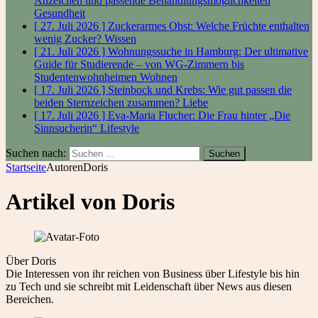
Anzeichen und passende Behandlungsmöglichkeiten
Gesundheit
[ 27. Juli 2026 ]
Zuckerarmes Obst: Welche Früchte enthalten
wenig Zucker?
Wissen
[ 21. Juli 2026 ]
Wohnungssuche in Hamburg: Der ultimative
Guide für Studierende – von WG-Zimmern bis
Studentenwohnheimen
Wohnen
[ 17. Juli 2026 ]
Steinbock und Krebs: Wie gut passen die
beiden Sternzeichen zusammen?
Liebe
[ 17. Juli 2026 ]
Eva-Maria Flucher: Die Frau hinter „Die
Sinnsucherin“
Lifestyle
Suchen nach:
Startseite
Autoren
Doris
Artikel von
Doris
Über Doris
Die Interessen von ihr reichen von Business über Lifestyle bis hin
zu Tech und sie schreibt mit Leidenschaft über News aus diesen
Bereichen.