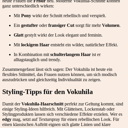
heute Frauen die
Frisur
neu. Moderne Vokuhila-Schnitte können
ganz unterschiedlich wirken:
Mit
Pony
wirkt der Schnitt rebellisch und verspielt.
Ein
gestufter
oder
fransiger
Cut
sorgt für mehr
Volumen
.
Glatt
gestylt wirkt der Look elegant und feminin.
Mit
lockigem Haar
entsteht ein wilder, natürlicher Effekt.
In Kombination mit
schulterlangem Haar
ist er
alltagstauglich und trendy.
Zusammengefasst lässt sich sagen: Der Vokuhila ist heute ein
flexibles Stilmittel, das Frauen nutzen können, um sich modisch
auszudrücken und gleichzeitig Individualität zu zeigen.
Styling-Tipps für den Vokuhila
Damit der
Vokuhila-Haarschnitt
perfekt zur Geltung kommt, sind
einige Styling-Ideen hilfreich. Mit Glätteisen, Lockenstab oder
Stylingprodukten lassen sich verschiedene Effekte erzielen. Wer es
edgy
mag, setzt auf Texturspray für einen rebellischen Look. Für
einen klassischen Auftritt eignen sich glatte Linien und klare