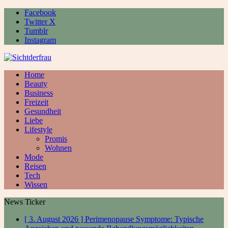
Facebook
Twitter X
Tumblr
Instagram
Home
Beauty
Business
Freizeit
Gesundheit
Liebe
Lifestyle
Promis
Wohnen
Mode
Reisen
Tech
Wissen
News Ticker
[ 3. August 2026 ]
Perimenopause Symptome: Typische