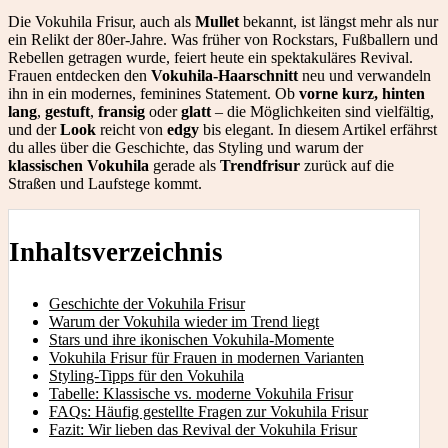
Die Vokuhila Frisur, auch als
Mullet
bekannt, ist längst mehr als nur
ein Relikt der 80er-Jahre. Was früher von Rockstars, Fußballern und
Rebellen getragen wurde, feiert heute ein spektakuläres Revival.
Frauen entdecken den
Vokuhila-Haarschnitt
neu und verwandeln
ihn in ein modernes, feminines Statement. Ob
vorne kurz, hinten
lang
,
gestuft
,
fransig
oder
glatt
– die Möglichkeiten sind vielfältig,
und der
Look
reicht von
edgy
bis elegant. In diesem Artikel erfährst
du alles über die Geschichte, das Styling und warum der
klassischen Vokuhila
gerade als
Trendfrisur
zurück auf die
Straßen und Laufstege kommt.
Inhaltsverzeichnis
Geschichte der Vokuhila Frisur
Warum der Vokuhila wieder im Trend liegt
Stars und ihre ikonischen Vokuhila-Momente
Vokuhila Frisur für Frauen in modernen Varianten
Styling-Tipps für den Vokuhila
Tabelle: Klassische vs. moderne Vokuhila Frisur
FAQs: Häufig gestellte Fragen zur Vokuhila Frisur
Fazit: Wir lieben das Revival der Vokuhila Frisur