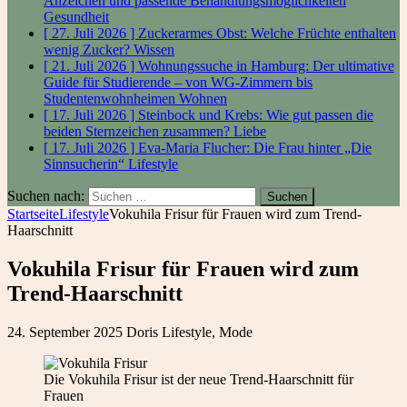
Anzeichen und passende Behandlungsmöglichkeiten
Gesundheit
[ 27. Juli 2026 ]
Zuckerarmes Obst: Welche Früchte enthalten
wenig Zucker?
Wissen
[ 21. Juli 2026 ]
Wohnungssuche in Hamburg: Der ultimative
Guide für Studierende – von WG-Zimmern bis
Studentenwohnheimen
Wohnen
[ 17. Juli 2026 ]
Steinbock und Krebs: Wie gut passen die
beiden Sternzeichen zusammen?
Liebe
[ 17. Juli 2026 ]
Eva-Maria Flucher: Die Frau hinter „Die
Sinnsucherin“
Lifestyle
Suchen nach:
Startseite
Lifestyle
Vokuhila Frisur für Frauen wird zum Trend-
Haarschnitt
Vokuhila Frisur für Frauen wird zum
Trend-Haarschnitt
24. September 2025
Doris
Lifestyle
,
Mode
Die Vokuhila Frisur ist der neue Trend-Haarschnitt für
Frauen