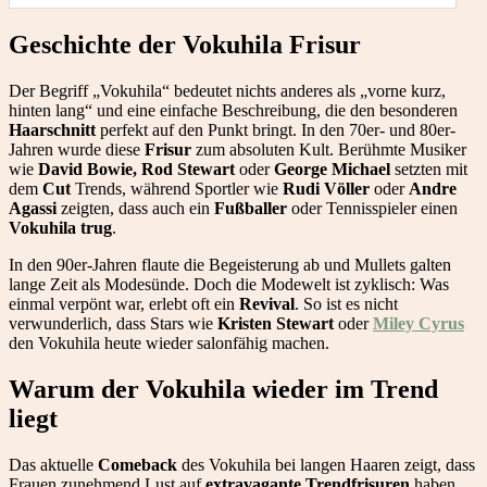
Geschichte der Vokuhila Frisur
Der Begriff „Vokuhila“ bedeutet nichts anderes als „vorne kurz,
hinten lang“ und eine einfache Beschreibung, die den besonderen
Haarschnitt
perfekt auf den Punkt bringt. In den 70er- und 80er-
Jahren wurde diese
Frisur
zum absoluten Kult. Berühmte Musiker
wie
David Bowie, Rod Stewart
oder
George Michael
setzten mit
dem
Cut
Trends, während Sportler wie
Rudi Völler
oder
Andre
Agassi
zeigten, dass auch ein
Fußballer
oder Tennisspieler einen
Vokuhila trug
.
In den 90er-Jahren flaute die Begeisterung ab und Mullets galten
lange Zeit als Modesünde. Doch die Modewelt ist zyklisch: Was
einmal verpönt war, erlebt oft ein
Revival
. So ist es nicht
verwunderlich, dass Stars wie
Kristen Stewart
oder
Miley Cyrus
den Vokuhila heute wieder salonfähig machen.
Warum der Vokuhila wieder im Trend
liegt
Das aktuelle
Comeback
des Vokuhila bei langen Haaren zeigt, dass
Frauen zunehmend Lust auf
extravagante
Trendfrisuren
haben.