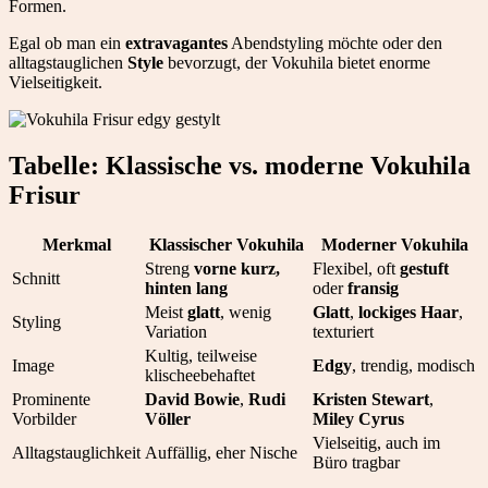
Formen.
Egal ob man ein
extravagantes
Abendstyling möchte oder den
alltagstauglichen
Style
bevorzugt, der Vokuhila bietet enorme
Vielseitigkeit.
Tabelle: Klassische vs. moderne Vokuhila
Frisur
Merkmal
Klassischer Vokuhila
Moderner Vokuhila
Streng
vorne kurz,
Flexibel, oft
gestuft
Schnitt
hinten lang
oder
fransig
Meist
glatt
, wenig
Glatt
,
lockiges Haar
,
Styling
Variation
texturiert
Kultig, teilweise
Image
Edgy
, trendig, modisch
klischeebehaftet
Prominente
David Bowie
,
Rudi
Kristen Stewart
,
Vorbilder
Völler
Miley Cyrus
Vielseitig, auch im
Alltagstauglichkeit
Auffällig, eher Nische
Büro tragbar