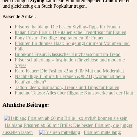
dem richtigen
Styling
kann jede Frau ihren eigenen
Look
kreieren
und gleichzeitig ein Stück Popkultur tragen.
Passende Artikel:
Frisuren halblang: Die besten Styling-Tipps für Frauen
Italian Crop Frisur: Die italienische Trendfrisur für Frauen
Pony Frisur: Trendige Inspirationen für Frauen
Frisuren für dünnes Haar: So gelingt dir mehr Volumen und
Fülle
Bubikopf Frisur: Klassischer Kurzhaarschnitt im Trend
Frisur schulterlang – Inspiration für zeitlose und moderne
Styles
Karo Kauer: Die Fashion-Brand für Mut und Modernität
Nachhaltige T-Shirts für Frauen &#8211; worauf ist beim
Kauf zu achten?
Tattoo Ideen: Inspiration, Trends und Tipps für Frauen
Fineline Tattoo: Alles über filigrane Kunstwerke auf der Haut
Ähnliche Beiträge:
Halblang Frisuren ab 60 mit Brille: Die besten Frisuren, die jünger
aussehen lassen
Frisuren mittellang: