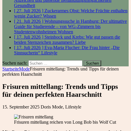
Anzeichen und passende Behandlungsmöglichkeiten
Gesundheit
[ 27. Juli 2026 ]
Zuckerarmes Obst: Welche Früchte enthalten
wenig Zucker?
Wissen
[ 21. Juli 2026 ]
Wohnungssuche in Hamburg: Der ultimative
Guide für Studierende – von WG-Zimmern bis
Studentenwohnheimen
Wohnen
[ 17. Juli 2026 ]
Steinbock und Krebs: Wie gut passen die
beiden Sternzeichen zusammen?
Liebe
[ 17. Juli 2026 ]
Eva-Maria Flucher: Die Frau hinter „Die
Sinnsucherin“
Lifestyle
Suchen nach:
Startseite
Mode
Frisuren mittellang: Trends und Tipps für deinen
perfekten Haarschnitt
Frisuren mittellang: Trends und Tipps
für deinen perfekten Haarschnitt
15. September 2025
Doris
Mode
,
Lifestyle
Frisuren mittellang reichen von Long Bob bis Wolf Cut