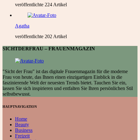
veröffentlichte 224 Artikel
Agatha
veröffentlichte 202 Artikel
SICHTDERFRAU – FRAUENMAGAZIN
"Sicht der Frau" ist das digitale Frauenmagazin für die moderne
Frau von heute, das Ihnen einen einzigartigen Einblick in die
faszinierende Welt der neuesten Trends bietet. Tauchen Sie ein,
lassen Sie sich inspirieren und entfalten Sie Ihren persönlichen Stil
selbstbewusst.
HAUPTNAVIGATION
Home
Beauty
Business
Freizeit