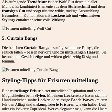
Als aufregende
Trendfrisur
ist der
Wolf Cut
derzeit in aller
Munde. Er kombiniert Elemente aus dem
Stufenschnitt
und dem
fransigen Cut
und sorgt für eine wilde, rockige Ausstrahlung.
Besonders in Kombination mit
Lockenstab
und
voluminösen
Stylings
entfaltet er seine volle Wirkung.
5. Curtain Bangs
Die beliebten
Curtain Bangs
– sanft geschnittene
Ponys
, die
seitlich fallen – passen hervorragend zu
mittellangen Haaren
. Sie
betonen die
Gesichtszüge
und wirken gleichzeitig lässig und
feminin.
Styling-Tipps für Frisuren mittellang
Eine
mittellange Frisur
bietet unendliche Inspiration und somit
Möglichkeiten beim
Stylen
. Mit einem
Lockenstab
lassen sich im
Handumdrehen sanfte
Locken
oder lässige
Beach Waves
kreieren.
Für den Alltag sind
unkomplizierte Frisuren
wie ein halber Dutt
oder ein lockerer Zopf ideal. Wer es eleganter mag, kann die Haare