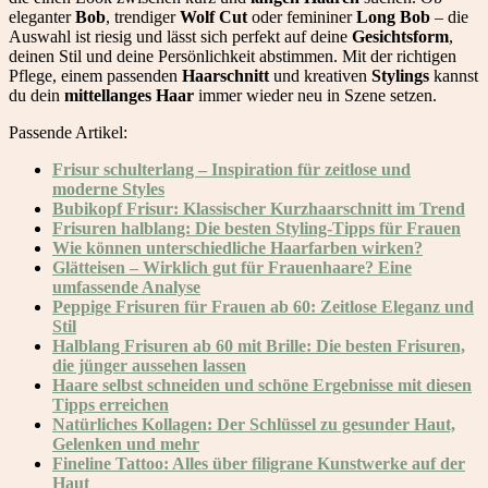
eleganter
Bob
, trendiger
Wolf Cut
oder femininer
Long Bob
– die
Auswahl ist riesig und lässt sich perfekt auf deine
Gesichtsform
,
deinen Stil und deine Persönlichkeit abstimmen. Mit der richtigen
Pflege, einem passenden
Haarschnitt
und kreativen
Stylings
kannst
du dein
mittellanges Haar
immer wieder neu in Szene setzen.
Passende Artikel:
Frisur schulterlang – Inspiration für zeitlose und
moderne Styles
Bubikopf Frisur: Klassischer Kurzhaarschnitt im Trend
Frisuren halblang: Die besten Styling-Tipps für Frauen
Wie können unterschiedliche Haarfarben wirken?
Glätteisen – Wirklich gut für Frauenhaare? Eine
umfassende Analyse
Peppige Frisuren für Frauen ab 60: Zeitlose Eleganz und
Stil
Halblang Frisuren ab 60 mit Brille: Die besten Frisuren,
die jünger aussehen lassen
Haare selbst schneiden und schöne Ergebnisse mit diesen
Tipps erreichen
Natürliches Kollagen: Der Schlüssel zu gesunder Haut,
Gelenken und mehr
Fineline Tattoo: Alles über filigrane Kunstwerke auf der
Haut