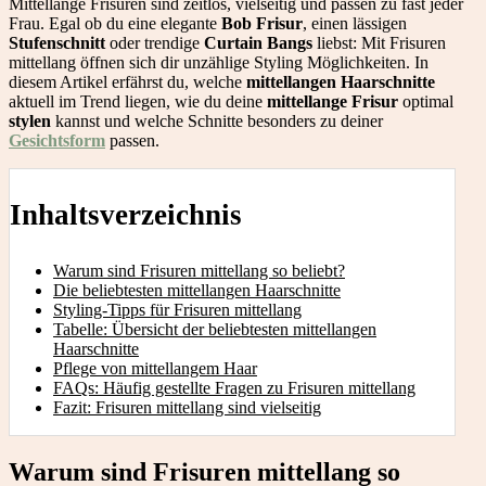
Mittellange Frisuren sind zeitlos, vielseitig und passen zu fast jeder
Frau. Egal ob du eine elegante
Bob Frisur
, einen lässigen
Stufenschnitt
oder trendige
Curtain Bangs
liebst: Mit Frisuren
mittellang öffnen sich dir unzählige Styling Möglichkeiten. In
diesem Artikel erfährst du, welche
mittellangen Haarschnitte
aktuell im Trend liegen, wie du deine
mittellange Frisur
optimal
stylen
kannst und welche Schnitte besonders zu deiner
Gesichtsform
passen.
Inhaltsverzeichnis
Warum sind Frisuren mittellang so beliebt?
Die beliebtesten mittellangen Haarschnitte
Styling-Tipps für Frisuren mittellang
Tabelle: Übersicht der beliebtesten mittellangen
Haarschnitte
Pflege von mittellangem Haar
FAQs: Häufig gestellte Fragen zu Frisuren mittellang
Fazit: Frisuren mittellang sind vielseitig
Warum sind Frisuren mittellang so