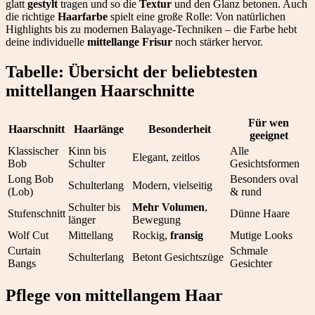
glatt
gestylt
tragen und so die
Textur
und den Glanz betonen. Auch
die richtige
Haarfarbe
spielt eine große Rolle: Von natürlichen
Highlights bis zu modernen Balayage-Techniken – die Farbe hebt
deine individuelle
mittellange Frisur
noch stärker hervor.
Tabelle: Übersicht der beliebtesten
mittellangen Haarschnitte
Für wen
Haarschnitt
Haarlänge
Besonderheit
geeignet
Klassischer
Kinn bis
Alle
Elegant, zeitlos
Bob
Schulter
Gesichtsformen
Long Bob
Besonders oval
Schulterlang
Modern, vielseitig
(Lob)
& rund
Schulter bis
Mehr Volumen
,
Stufenschnitt
Dünne Haare
länger
Bewegung
Wolf Cut
Mittellang
Rockig,
fransig
Mutige Looks
Curtain
Schmale
Schulterlang
Betont Gesichtszüge
Bangs
Gesichter
Pflege von mittellangem Haar