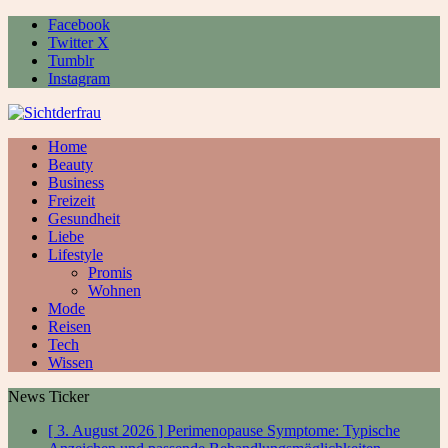
Facebook
Twitter X
Tumblr
Instagram
Home
Beauty
Business
Freizeit
Gesundheit
Liebe
Lifestyle
Promis
Wohnen
Mode
Reisen
Tech
Wissen
News Ticker
[ 3. August 2026 ]
Perimenopause Symptome: Typische