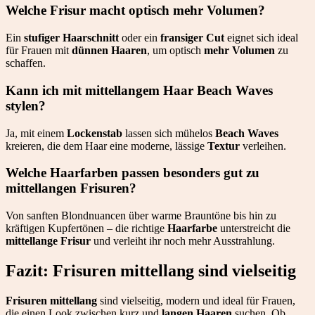
Welche Frisur macht optisch mehr Volumen?
Ein
stufiger Haarschnitt
oder ein
fransiger Cut
eignet sich ideal
für Frauen mit
dünnen Haaren
, um optisch
mehr Volumen
zu
schaffen.
Kann ich mit mittellangem Haar Beach Waves
stylen?
Ja, mit einem
Lockenstab
lassen sich mühelos
Beach Waves
kreieren, die dem Haar eine moderne, lässige
Textur
verleihen.
Welche Haarfarben passen besonders gut zu
mittellangen Frisuren?
Von sanften Blondnuancen über warme Brauntöne bis hin zu
kräftigen Kupfertönen – die richtige
Haarfarbe
unterstreicht die
mittellange Frisur
und verleiht ihr noch mehr Ausstrahlung.
Fazit: Frisuren mittellang sind vielseitig
Frisuren mittellang
sind vielseitig, modern und ideal für Frauen,
die einen Look zwischen kurz und
langen Haaren
suchen. Ob