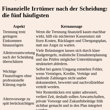
Finanzielle Irrtümer nach der Scheidung:
die fünf häufigsten
Aspekt
Kernaussage
Trennung trotz
Wenn die Trennung finanziell kaum machbar
geringem
wirkt, hilft ein nüchterner Kassensturz mit
Einkommen
fixen Kosten, Rücklagen und Übergangsplan,
hinauszögern
statt aus Angst zu warten.
Viele Belastungen lassen sich durch klare
Alleinverantwortung
Budgetregeln, realistische Einnahmenplanung
nach der Scheidung
und das Prüfen möglicher Unterstützungen
überschätzen
strukturiert abfedern.
Selbst bei gutem Umgang entstehen Fehler,
Wichtige
wenn Vermögen, Kredite, Verträge und
Finanzfragen ohne
laufende Zahlungen nicht sauber
professionelle
dokumentiert, bewertet und nachvollziehbar
Klärung regeln
verteilt werden.
Wer Rentenlücken erst später adressiert,
verliert Zeit, deshalb sollten Anwartschaften,
Altersvorsorge zu
private Vorsorge und Zukunftsbeiträge früh
spät berücksichtigen
sichtbar gemacht und in den Plan integriert
werden.