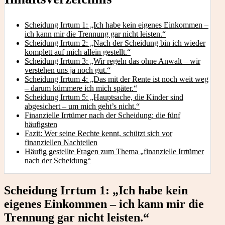
Scheidung Irrtum 1: „Ich habe kein eigenes Einkommen –
ich kann mir die Trennung gar nicht leisten.“
Scheidung Irrtum 2: „Nach der Scheidung bin ich wieder
komplett auf mich allein gestellt.“
Scheidung Irrtum 3: „Wir regeln das ohne Anwalt – wir
verstehen uns ja noch gut.“
Scheidung Irrtum 4: „Das mit der Rente ist noch weit weg
– darum kümmere ich mich später.“
Scheidung Irrtum 5: „Hauptsache, die Kinder sind
abgesichert – um mich geht’s nicht.“
Finanzielle Irrtümer nach der Scheidung: die fünf
häufigsten
Fazit: Wer seine Rechte kennt, schützt sich vor
finanziellen Nachteilen
Häufig gestellte Fragen zum Thema „finanzielle Irrtümer
nach der Scheidung“
Scheidung Irrtum 1: „Ich habe kein
eigenes Einkommen – ich kann mir die
Trennung gar nicht leisten.“