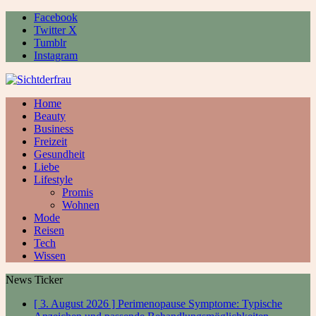
Facebook
Twitter X
Tumblr
Instagram
Home
Beauty
Business
Freizeit
Gesundheit
Liebe
Lifestyle
Promis
Wohnen
Mode
Reisen
Tech
Wissen
News Ticker
[ 3. August 2026 ]
Perimenopause Symptome: Typische