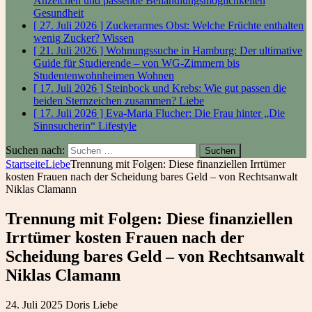
Anzeichen und passende Behandlungsmöglichkeiten
Gesundheit
[ 27. Juli 2026 ]
Zuckerarmes Obst: Welche Früchte enthalten
wenig Zucker?
Wissen
[ 21. Juli 2026 ]
Wohnungssuche in Hamburg: Der ultimative
Guide für Studierende – von WG-Zimmern bis
Studentenwohnheimen
Wohnen
[ 17. Juli 2026 ]
Steinbock und Krebs: Wie gut passen die
beiden Sternzeichen zusammen?
Liebe
[ 17. Juli 2026 ]
Eva-Maria Flucher: Die Frau hinter „Die
Sinnsucherin“
Lifestyle
Suchen nach:
Startseite
Liebe
Trennung mit Folgen: Diese finanziellen Irrtümer
kosten Frauen nach der Scheidung bares Geld – von Rechtsanwalt
Niklas Clamann
Trennung mit Folgen: Diese finanziellen
Irrtümer kosten Frauen nach der
Scheidung bares Geld – von Rechtsanwalt
Niklas Clamann
24. Juli 2025
Doris
Liebe