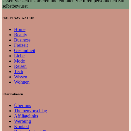
lassen Sie sich inspirieren und entfalten Sie Ihren persönlichen Stil
selbstbewusst.
HAUPTNAVIGATION
Home
Beauty
Business
Freizeit
Gesundheit
Liebe
Mode
Reisen
Tech
Wissen
Wohnen
Informationen
Über uns
Themenvorschlag
Affiliatelinks
Werbung
Kontakt