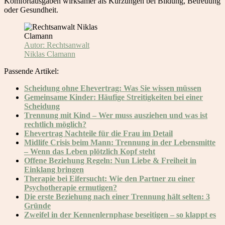
Komfortausgaben wirksamer als Kürzungen bei Bildung, Betreuung
oder Gesundheit.
Autor: Rechtsanwalt
Niklas Clamann
Passende Artikel:
Scheidung ohne Ehevertrag: Was Sie wissen müssen
Gemeinsame Kinder: Häufige Streitigkeiten bei einer
Scheidung
Trennung mit Kind – Wer muss ausziehen und was ist
rechtlich möglich?
Ehevertrag Nachteile für die Frau im Detail
Midlife Crisis beim Mann: Trennung in der Lebensmitte
– Wenn das Leben plötzlich Kopf steht
Offene Beziehung Regeln: Nun Liebe & Freiheit in
Einklang bringen
Therapie bei Eifersucht: Wie den Partner zu einer
Psychotherapie ermutigen?
Die erste Beziehung nach einer Trennung hält selten: 3
Gründe
Zweifel in der Kennenlernphase beseitigen – so klappt es