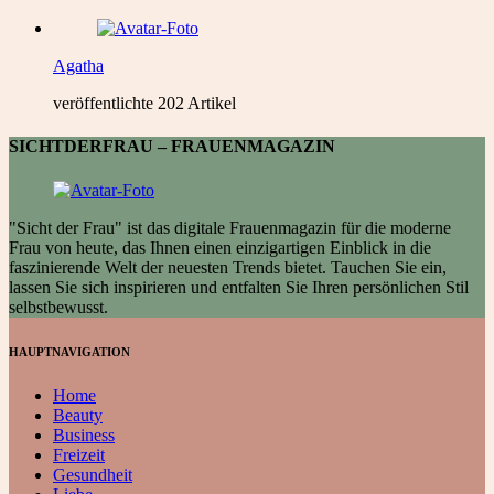
Agatha
veröffentlichte 202 Artikel
SICHTDERFRAU – FRAUENMAGAZIN
"Sicht der Frau" ist das digitale Frauenmagazin für die moderne
Frau von heute, das Ihnen einen einzigartigen Einblick in die
faszinierende Welt der neuesten Trends bietet. Tauchen Sie ein,
lassen Sie sich inspirieren und entfalten Sie Ihren persönlichen Stil
selbstbewusst.
HAUPTNAVIGATION
Home
Beauty
Business
Freizeit
Gesundheit