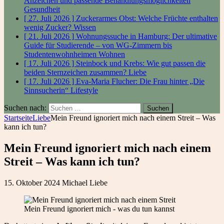
Anzeichen und passende Behandlungsmöglichkeiten
Gesundheit
[ 27. Juli 2026 ]
Zuckerarmes Obst: Welche Früchte enthalten
wenig Zucker?
Wissen
[ 21. Juli 2026 ]
Wohnungssuche in Hamburg: Der ultimative
Guide für Studierende – von WG-Zimmern bis
Studentenwohnheimen
Wohnen
[ 17. Juli 2026 ]
Steinbock und Krebs: Wie gut passen die
beiden Sternzeichen zusammen?
Liebe
[ 17. Juli 2026 ]
Eva-Maria Flucher: Die Frau hinter „Die
Sinnsucherin“
Lifestyle
Suchen nach:
Startseite
Liebe
Mein Freund ignoriert mich nach einem Streit – Was
kann ich tun?
Mein Freund ignoriert mich nach einem
Streit – Was kann ich tun?
15. Oktober 2024
Michael
Liebe
Mein Freund ignoriert mich - was du tun kannst