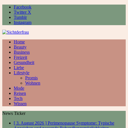
Facebook
Twitter X
Tumblr
Instagram
Home
Beauty
Business
Freizeit
Gesundheit
Liebe
Lifestyle
Promis
Wohnen
Mode
Reisen
Tech
Wissen
News Ticker
[ 3. August 2026 ]
Perimenopause Symptome: Typische