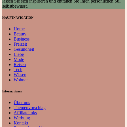
lassen Sie sich inspirieren und entfalten Sie Ihren persönlichen Stil
selbstbewusst.
HAUPTNAVIGATION
Home
Beauty
Business
Freizeit
Gesundheit
Liebe
Mode
Reisen
Tech
Wissen
Wohnen
Informationen
Über uns
Themenvorschlag
Affiliatelinks
Werbung
Kontakt