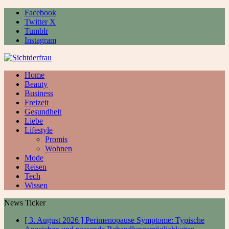
Facebook
Twitter X
Tumblr
Instagram
Home
Beauty
Business
Freizeit
Gesundheit
Liebe
Lifestyle
Promis
Wohnen
Mode
Reisen
Tech
Wissen
News Ticker
[ 3. August 2026 ]
Perimenopause Symptome: Typische