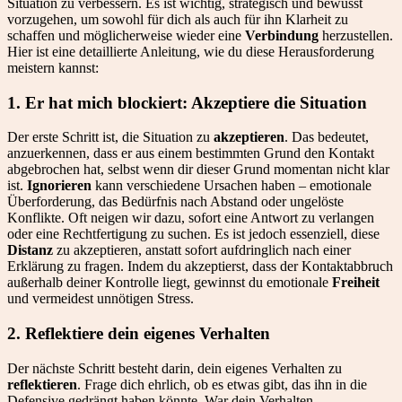
Situation zu verbessern. Es ist wichtig, strategisch und bewusst
vorzugehen, um sowohl für dich als auch für ihn Klarheit zu
schaffen und möglicherweise wieder eine
Verbindung
herzustellen.
Hier ist eine detaillierte Anleitung, wie du diese Herausforderung
meistern kannst:
1. Er hat mich blockiert: Akzeptiere die Situation
Der erste Schritt ist, die Situation zu
akzeptieren
. Das bedeutet,
anzuerkennen, dass er aus einem bestimmten Grund den Kontakt
abgebrochen hat, selbst wenn dir dieser Grund momentan nicht klar
ist.
Ignorieren
kann verschiedene Ursachen haben – emotionale
Überforderung, das Bedürfnis nach Abstand oder ungelöste
Konflikte. Oft neigen wir dazu, sofort eine Antwort zu verlangen
oder eine Rechtfertigung zu suchen. Es ist jedoch essenziell, diese
Distanz
zu akzeptieren, anstatt sofort aufdringlich nach einer
Erklärung zu fragen. Indem du akzeptierst, dass der Kontaktabbruch
außerhalb deiner Kontrolle liegt, gewinnst du emotionale
Freiheit
und vermeidest unnötigen Stress.
2. Reflektiere dein eigenes Verhalten
Der nächste Schritt besteht darin, dein eigenes Verhalten zu
reflektieren
. Frage dich ehrlich, ob es etwas gibt, das ihn in die
Defensive gedrängt haben könnte. War dein Verhalten