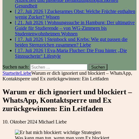
Anzeichen und passende Behandlungsmöglichkeiten
Gesundheit
[ 27. Juli 2026 ]
Zuckerarmes Obst: Welche Früchte enthalten
wenig Zucker?
Wissen
[ 21. Juli 2026 ]
Wohnungssuche in Hamburg: Der ultimative
Guide für Studierende – von WG-Zimmern bis
Studentenwohnheimen
Wohnen
[ 17. Juli 2026 ]
Steinbock und Krebs: Wie gut passen die
beiden Sternzeichen zusammen?
Liebe
[ 17. Juli 2026 ]
Eva-Maria Flucher: Die Frau hinter „Die
Sinnsucherin“
Lifestyle
Suchen nach:
Startseite
Liebe
Warum er dich ignoriert und blockiert – WhatsApp,
Kontaktsperre und Ex zurückgewinnen: Ein Leitfaden
Warum er dich ignoriert und blockiert –
WhatsApp, Kontaktsperre und Ex
zurückgewinnen: Ein Leitfaden
10. Oktober 2024
Michael
Liebe
Was kann man tun, wenn man vom Ex blockiert