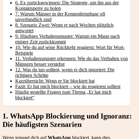
6. Ex zurückgewinnen: Die Strategie, um ihn aus der
Kontaktsperre zu holen
7. Warum Männer in der Kennenlernphase oft
unverbindlich sind
8. Szenario Zwei: Wenn er nach Wochen plötzlich
antwortet
9. Häufiges Verhaltensmuster: Warum ein Mann nach
einiger Zeit zurückkommt
10. Wie du auf seine Rückkehr reagierst: Wort für Wort-
Beispiele
11. Verhaltensmuster erkennen: Wie du das Verhalten von
Männern besser verstehst
12. Was du tun solltest, wenn er dich ignoriert: Die
richtigen Schritte
Kurzübersicht: Wenn er Sie blockiert hat
Fazit: Er hat mich blockiert – wie du reagieren solltest
Häufig gestellte Fragen zum Thema „Er hat mich
blockiert“
1. WhatsApp Blockierung und Ignoranz:
Die häufigsten Szenarien
Wenn jemand dich auf
WhatsApp
blockiert, kann dies