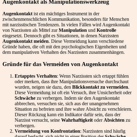
Augenkontakt als Manipulationswerkzeug
Augenkontakt
ist ein mächtiges Instrument in der
zwischenmenschlichen Kommunikation, besonders für Menschen
mit narzisstischen Tendenzen. In vielen Fällen wird Augenkontakt
von Narzissten als Mittel zur
Manipulation
und
Kontrolle
eingesetzt. Dennoch gibt es Situationen, in denen Narzissten
Augenkontakt meiden
. Diese Vermeidung kann verschiedene
Gründe haben, die oft mit den psychologischen Eigenheiten und
dem manipulativen Verhalten des Narzissten zusammenhängen.
Gründe für das Vermeiden von Augenkontakt
Ertapptes Verhalten
: Wenn Narzissten sich ertappt fühlen
oder merken, dass ihre Manipulationsversuche durchschaut
wurden, neigen sie dazu, den
Blickkontakt zu vermeiden
.
Diese Vermeidung ist oft ein Versuch, ihre Unsicherheit oder
Schwäche
zu verbergen. Indem sie den Augenkontakt
abbrechen, versuchen sie, sich aus der unangenehmen
Situation zu befreien und ihre wahre Absicht zu verschleiern.
Dieser Rückzug kann ein Indikator dafür sein, dass der
Narzisst versucht, seine
Wahrhaftigkeit
oder
Absichten
zu
verbergen.
Vermeidung von Konfrontation
: Narzissten sind häufig
darauf bedacht, sich nicht in einer Position der
Schwäche