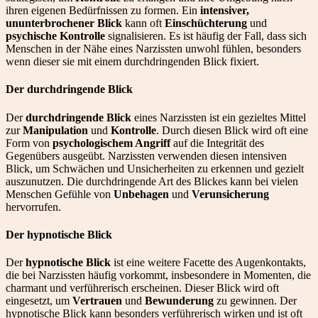
ihren eigenen Bedürfnissen zu formen. Ein
intensiver,
ununterbrochener Blick
kann oft
Einschüchterung
und
psychische Kontrolle
signalisieren. Es ist häufig der Fall, dass sich
Menschen in der Nähe eines Narzissten unwohl fühlen, besonders
wenn dieser sie mit einem durchdringenden Blick fixiert.
Der durchdringende Blick
Der
durchdringende Blick
eines Narzissten ist ein gezieltes Mittel
zur
Manipulation
und
Kontrolle
. Durch diesen Blick wird oft eine
Form von
psychologischem Angriff
auf die Integrität des
Gegenübers ausgeübt. Narzissten verwenden diesen intensiven
Blick, um Schwächen und Unsicherheiten zu erkennen und gezielt
auszunutzen. Die durchdringende Art des Blickes kann bei vielen
Menschen Gefühle von
Unbehagen
und
Verunsicherung
hervorrufen.
Der hypnotische Blick
Der
hypnotische Blick
ist eine weitere Facette des Augenkontakts,
die bei Narzissten häufig vorkommt, insbesondere in Momenten, die
charmant und verführerisch erscheinen. Dieser Blick wird oft
eingesetzt, um
Vertrauen
und
Bewunderung
zu gewinnen. Der
hypnotische Blick kann besonders verführerisch wirken und ist oft