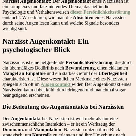
Narzisst Augenkontakt:
Der
Augenkontakt
eines Narzissten ist
ein komplexes und faszinierendes Thema, das tief in die
Psychologie und Verhaltensweisen
dieser Persönlichkeitsstörung
eintaucht. Wir erklären, wie man die
Absichten
eines Narzissten
durch seine Augen lesen kann und welche Signale besonders
wichtig sind.
Narzisst Augenkontakt: Ein
psychologischer Blick
Narzissmus ist eine tiefgreifende
Persönlichkeitsstörung
, die durch
ein übermäßiges Bedürfnis nach
Bewunderung
, einen eklatanten
Mangel an Empathie
und ein starkes Gefühl der
Überlegenheit
charakterisiert ist. Diese wesentlichen Merkmale eines Narzissten
spiegeln sich oft im
Augenkontakt
wider. Der Augenkontakt eines
Narzissten kann dabei kühl, durchdringend und manchmal sogar
beängstigend erscheinen.
Die Bedeutung des Augenkontakts bei Narzissten
Der
Augenkontakt
bei Narzissten ist weit mehr als nur eine
zwischenmenschliche Interaktion – er ist ein Werkzeug der
Dominanz
und
Manipulation
. Narzissten nutzen ihren Blick
strategisch, um
Kontrolle
zu erlangen und ihre Umgebung nach