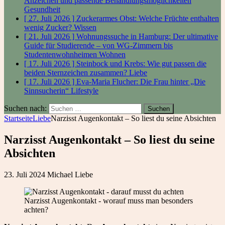
Anzeichen und passende Behandlungsmöglichkeiten
Gesundheit
[ 27. Juli 2026 ]
Zuckerarmes Obst: Welche Früchte enthalten
wenig Zucker?
Wissen
[ 21. Juli 2026 ]
Wohnungssuche in Hamburg: Der ultimative
Guide für Studierende – von WG-Zimmern bis
Studentenwohnheimen
Wohnen
[ 17. Juli 2026 ]
Steinbock und Krebs: Wie gut passen die
beiden Sternzeichen zusammen?
Liebe
[ 17. Juli 2026 ]
Eva-Maria Flucher: Die Frau hinter „Die
Sinnsucherin“
Lifestyle
Suchen nach:
Startseite
Liebe
Narzisst Augenkontakt – So liest du seine Absichten
Narzisst Augenkontakt – So liest du seine
Absichten
23. Juli 2024
Michael
Liebe
Narzisst Augenkontakt - worauf muss man besonders
achten?