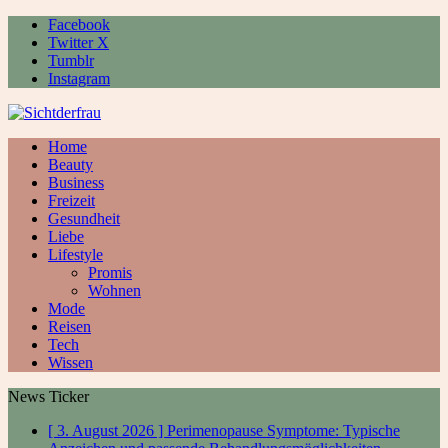
Facebook
Twitter X
Tumblr
Instagram
Home
Beauty
Business
Freizeit
Gesundheit
Liebe
Lifestyle
Promis
Wohnen
Mode
Reisen
Tech
Wissen
News Ticker
[ 3. August 2026 ]
Perimenopause Symptome: Typische