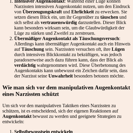
Intensiver Augenkontakt
: Während einer Lüge können
Narzissten intensiven Augenkontakt nutzen, um den Eindruck
von
Überzeugungskraft
und
Ehrlichkeit
zu erwecken. Sie
setzen diesen Blick ein, um ihr Gegenüber zu
täuschen
und
sich selbst als
vertrauenswürdig
darzustellen. Dieser Blick
kann besonders wirksam sein, um die Glaubwürdigkeit der
Lüge zu stärken und Zweifel zu zerstreuen.
Übermäßiger Augenkontakt als Täuschungsversuch
:
Allerdings kann übermäßiger Augenkontakt auch ein Hinweis
auf
Täuschung
sein. Narzissten versuchen oft, ihre
Lügen
durch intensiven Blickkontakt zu bekräftigen, was jedoch
paradoxerweise auch dazu führen kann, dass der Blick als
verdächtig
wahrgenommen wird. Diese Überbetonung des
Augenkontakts kann unbewusst ein Zeichen dafür sein, dass
der Narzisst seine
Unwahrheit
besonders betonen möchte.
Wie man sich vor dem manipulativen Augenkontakt
eines Narzissten schützt
Um sich vor den manipulativen Taktiken eines Narzissten zu
schützen, ist es entscheidend, sich der eigenen Reaktionen auf
Augenkontakt
bewusst zu werden und geeignete Strategien zu
entwickeln:
Selbstbewusstsein entwickeln