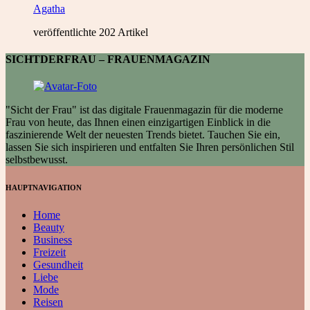
Agatha
veröffentlichte 202 Artikel
SICHTDERFRAU – FRAUENMAGAZIN
"Sicht der Frau" ist das digitale Frauenmagazin für die moderne
Frau von heute, das Ihnen einen einzigartigen Einblick in die
faszinierende Welt der neuesten Trends bietet. Tauchen Sie ein,
lassen Sie sich inspirieren und entfalten Sie Ihren persönlichen Stil
selbstbewusst.
HAUPTNAVIGATION
Home
Beauty
Business
Freizeit
Gesundheit
Liebe
Mode
Reisen