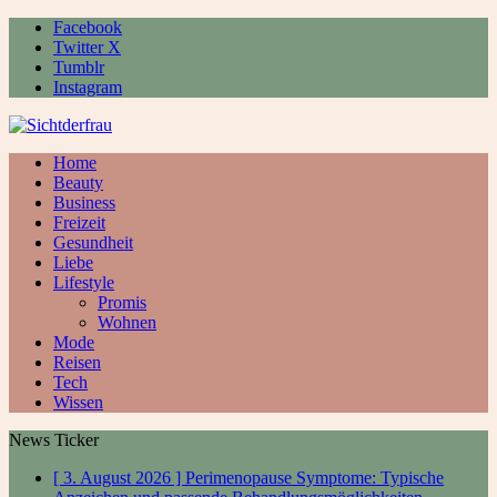
Facebook
Twitter X
Tumblr
Instagram
Home
Beauty
Business
Freizeit
Gesundheit
Liebe
Lifestyle
Promis
Wohnen
Mode
Reisen
Tech
Wissen
News Ticker
[ 3. August 2026 ]
Perimenopause Symptome: Typische