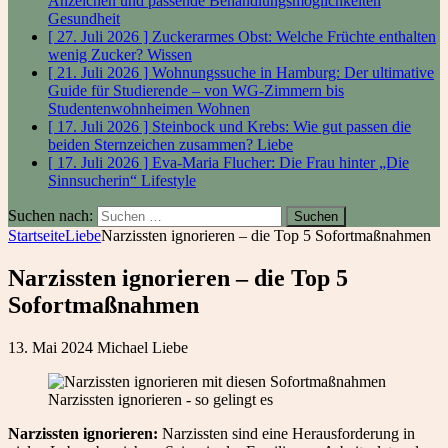
Anzeichen und passende Behandlungsmöglichkeiten
Gesundheit
[ 27. Juli 2026 ]
Zuckerarmes Obst: Welche Früchte enthalten
wenig Zucker?
Wissen
[ 21. Juli 2026 ]
Wohnungssuche in Hamburg: Der ultimative
Guide für Studierende – von WG-Zimmern bis
Studentenwohnheimen
Wohnen
[ 17. Juli 2026 ]
Steinbock und Krebs: Wie gut passen die
beiden Sternzeichen zusammen?
Liebe
[ 17. Juli 2026 ]
Eva-Maria Flucher: Die Frau hinter „Die
Sinnsucherin“
Lifestyle
Suchen nach:
Startseite
Liebe
Narzissten ignorieren – die Top 5 Sofortmaßnahmen
Narzissten ignorieren – die Top 5
Sofortmaßnahmen
13. Mai 2024
Michael
Liebe
Narzissten ignorieren - so gelingt es
Narzissten ignorieren:
Narzissten sind eine Herausforderung in