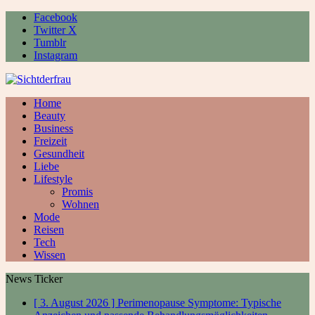
Facebook
Twitter X
Tumblr
Instagram
Home
Beauty
Business
Freizeit
Gesundheit
Liebe
Lifestyle
Promis
Wohnen
Mode
Reisen
Tech
Wissen
News Ticker
[ 3. August 2026 ]
Perimenopause Symptome: Typische