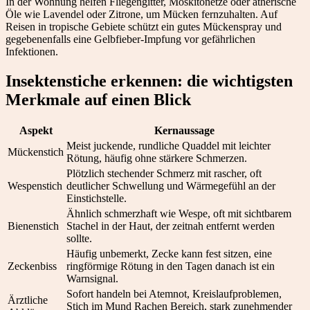
In der Wohnung helfen Fliegengitter, Moskitonetze oder ätherische
Öle wie Lavendel oder Zitrone, um Mücken fernzuhalten. Auf
Reisen in tropische Gebiete schützt ein gutes Mückenspray und
gegebenenfalls eine Gelbfieber-Impfung vor gefährlichen
Infektionen.
Insektenstiche erkennen: die wichtigsten
Merkmale auf einen Blick
Aspekt
Kernaussage
Meist juckende, rundliche Quaddel mit leichter
Mückenstich
Rötung, häufig ohne stärkere Schmerzen.
Plötzlich stechender Schmerz mit rascher, oft
Wespenstich
deutlicher Schwellung und Wärmegefühl an der
Einstichstelle.
Ähnlich schmerzhaft wie Wespe, oft mit sichtbarem
Bienenstich
Stachel in der Haut, der zeitnah entfernt werden
sollte.
Häufig unbemerkt, Zecke kann fest sitzen, eine
Zeckenbiss
ringförmige Rötung in den Tagen danach ist ein
Warnsignal.
Sofort handeln bei Atemnot, Kreislaufproblemen,
Ärztliche
Stich im Mund Rachen Bereich, stark zunehmender