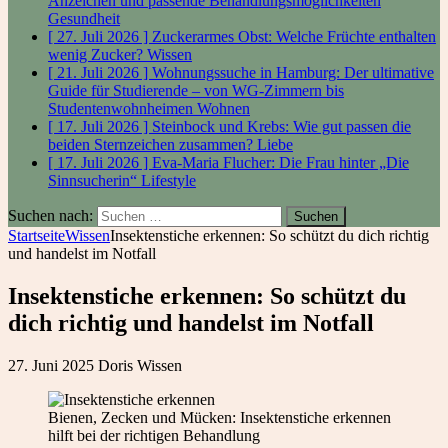
Anzeichen und passende Behandlungsmöglichkeiten
Gesundheit
[ 27. Juli 2026 ]
Zuckerarmes Obst: Welche Früchte enthalten
wenig Zucker?
Wissen
[ 21. Juli 2026 ]
Wohnungssuche in Hamburg: Der ultimative
Guide für Studierende – von WG-Zimmern bis
Studentenwohnheimen
Wohnen
[ 17. Juli 2026 ]
Steinbock und Krebs: Wie gut passen die
beiden Sternzeichen zusammen?
Liebe
[ 17. Juli 2026 ]
Eva-Maria Flucher: Die Frau hinter „Die
Sinnsucherin“
Lifestyle
Suchen nach:
Startseite
Wissen
Insektenstiche erkennen: So schützt du dich richtig
und handelst im Notfall
Insektenstiche erkennen: So schützt du
dich richtig und handelst im Notfall
27. Juni 2025
Doris
Wissen
Bienen, Zecken und Mücken: Insektenstiche erkennen
hilft bei der richtigen Behandlung