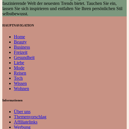
faszinierende Welt der neuesten Trends bietet. Tauchen Sie ein,
lassen Sie sich inspirieren und entfalten Sie Ihren persönlichen Stil
selbstbewusst.
HAUPTNAVIGATION
Home
Beauty
Business
Freizeit
Gesundheit
Liebe
Mode
Reisen
Tech
Wissen
Wohnen
Informationen
Über uns
Themenvorschlag
Affiliatelinks
Werbung