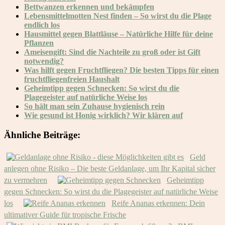
Bettwanzen erkennen und bekämpfen
Lebensmittelmotten Nest finden – So wirst du die Plage
endlich los
Hausmittel gegen Blattläuse – Natürliche Hilfe für deine
Pflanzen
Ameisengift: Sind die Nachteile zu groß oder ist Gift
notwendig?
Was hilft gegen Fruchtfliegen? Die besten Tipps für einen
fruchtfliegenfreien Haushalt
Geheimtipp gegen Schnecken: So wirst du die
Plagegeister auf natürliche Weise los
So hält man sein Zuhause hygienisch rein
Wie gesund ist Honig wirklich? Wir klären auf
Ähnliche Beiträge:
Geld
anlegen ohne Risiko – Die beste Geldanlage, um Ihr Kapital sicher
zu vermehren
Geheimtipp
gegen Schnecken: So wirst du die Plagegeister auf natürliche Weise
los
Reife Ananas erkennen: Dein
ultimativer Guide für tropische Frische