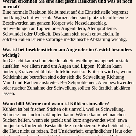
Woran erkennen Sie eine allergische Reaktion und was ist noch
normal?
Eine normale Reaktion bleibt meist auf die Einstichstelle begrenzt
und klingt schrittweise ab. Warnzeichen sind plötzlich auftretende
Beschwerden am ganzen Körper wie Nesselausschlag,
Schwellungen an Lippen oder Augenlidern, Atemprobleme,
Schwindel oder Übelkeit. Das kann sich rasch entwickeln. In
solchen Fällen ist eine sofortige medizinische Abklärung wichtig.
Was ist bei Insektenstichen am Auge oder im Gesicht besonders
wichtig?
Im Gesicht kann schon eine lokale Schwellung unangenehm stark
ausfallen, vor allem rund um Augen und Lippen. Kühlen kann
lindern, Kratzen erhöht das Infektionsrisiko. Kritisch wird es, wenn
Schleimhäute betroffen sind oder sich die Schwellung Richtung
Mund und Rachen ausbreitet. Bei Sehproblemen, Atembeschwerden
oder rascher Zunahme der Schwellung sollten Sie ärztlich abklären
lassen.
Wann hilft Wärme und wann ist Kühlen sinnvoller?
Kühlen ist bei frischen Stichen oft sinnvoll, weil es Schwellung,
Schmerz und Juckreiz dämpfen kann. Wärme kann bei manchen
Stichen helfen, wenn sie gezielt und kurz angewendet wird, etwa
um juckreizfördernde Bestandteile zu reduzieren. Entscheidend ist,
die Haut nicht zu reizen. Bei Unsicherheit, empfindlicher Haut oder