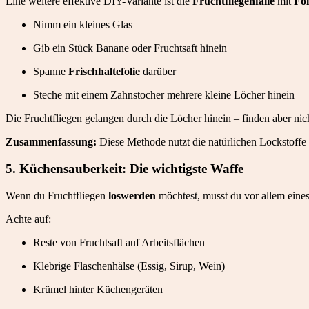
Eine weitere effektive DIY-Variante ist die
Fruchtfliegenfalle
mit
Fol
Nimm ein kleines Glas
Gib ein Stück Banane oder Fruchtsaft hinein
Spanne
Frischhaltefolie
darüber
Steche mit einem Zahnstocher mehrere kleine Löcher hinein
Die Fruchtfliegen gelangen durch die Löcher hinein – finden aber nic
Zusammenfassung:
Diese Methode nutzt die natürlichen Lockstoffe v
5. Küchensauberkeit: Die wichtigste Waffe
Wenn du Fruchtfliegen
loswerden
möchtest, musst du vor allem eine
Achte auf:
Reste von Fruchtsaft auf Arbeitsflächen
Klebrige Flaschenhälse (Essig, Sirup, Wein)
Krümel hinter Küchengeräten