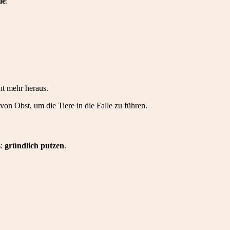
ie
:
ht mehr heraus.
on Obst, um die Tiere in die Falle zu führen.
s:
gründlich putzen
.