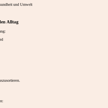
esundheit und Umwelt
den Alltag
ung:
rd
uszusortieren.
en: