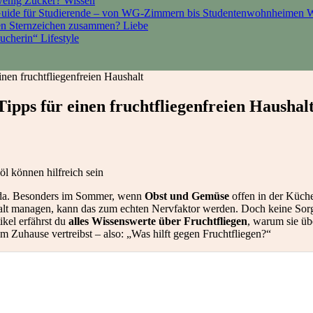
 wenig Zucker?
Wissen
Guide für Studierende – von WG-Zimmern bis Studentenwohnheimen
W
den Sternzeichen zusammen?
Liebe
sucherin“
Lifestyle
inen fruchtfliegenfreien Haushalt
Tipps für einen fruchtfliegenfreien Haushal
öl können hilfreich sein
ch da. Besonders im Sommer, wenn
Obst und Gemüse
offen in der Küche
halt managen, kann das zum echten Nervfaktor werden. Doch keine Sor
ikel erfährst du
alles Wissenswerte über Fruchtfliegen
, warum sie üb
m Zuhause vertreibst – also: „Was hilft gegen Fruchtfliegen?“