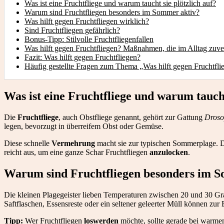
Was ist eine Fruchtfliege und warum taucht sie plötzlich auf?
Warum sind Fruchtfliegen besonders im Sommer aktiv?
Was hilft gegen Fruchtfliegen wirklich?
Sind Fruchtfliegen gefährlich?
Bonus-Tipp: Stilvolle Fruchtfliegenfallen
Was hilft gegen Fruchtfliegen? Maßnahmen, die im Alltag zuve
Fazit: Was hilft gegen Fruchtfliegen?
Häufig gestellte Fragen zum Thema „Was hilft gegen Fruchtfli
Was ist eine Fruchtfliege und warum taucht
Die
Fruchtfliege
, auch Obstfliege genannt, gehört zur Gattung
Droso
legen, bevorzugt in überreifem Obst oder Gemüse.
Diese schnelle
Vermehrung
macht sie zur typischen Sommerplage. 
reicht aus, um eine ganze Schar Fruchtfliegen
anzulocken
.
Warum sind Fruchtfliegen besonders im 
Die kleinen Plagegeister lieben Temperaturen zwischen 20 und 30 
Saftflaschen, Essensreste oder ein seltener geleerter Müll können zur
Tipp:
Wer Fruchtfliegen
loswerden
möchte, sollte gerade bei warme