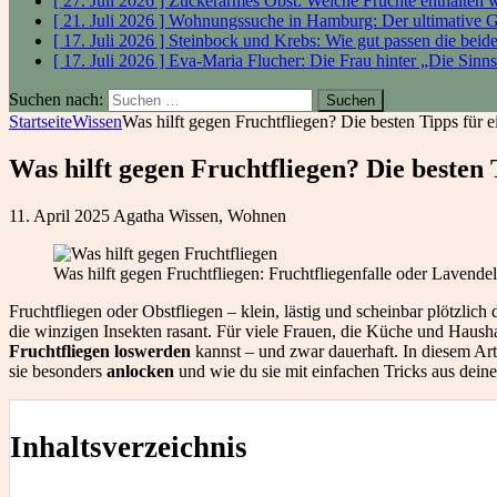
[ 27. Juli 2026 ]
Zuckerarmes Obst: Welche Früchte enthalten
[ 21. Juli 2026 ]
Wohnungssuche in Hamburg: Der ultimative 
[ 17. Juli 2026 ]
Steinbock und Krebs: Wie gut passen die bei
[ 17. Juli 2026 ]
Eva-Maria Flucher: Die Frau hinter „Die Sinn
Suchen nach:
Startseite
Wissen
Was hilft gegen Fruchtfliegen? Die besten Tipps für e
Was hilft gegen Fruchtfliegen? Die besten 
11. April 2025
Agatha
Wissen
,
Wohnen
Was hilft gegen Fruchtfliegen: Fruchtfliegenfalle oder Lavendel
Fruchtfliegen oder Obstfliegen – klein, lästig und scheinbar plötzli
die winzigen Insekten rasant. Für viele Frauen, die Küche und Haus
Fruchtfliegen loswerden
kannst – und zwar dauerhaft. In diesem Art
sie besonders
anlocken
und wie du sie mit einfachen Tricks aus deine
Inhaltsverzeichnis