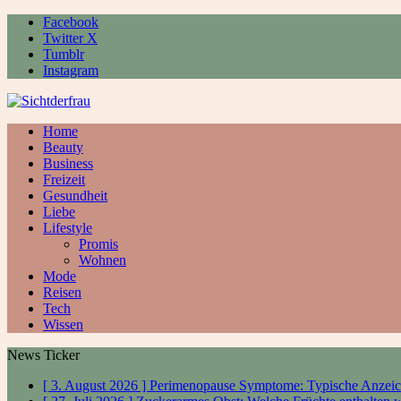
Facebook
Twitter X
Tumblr
Instagram
Home
Beauty
Business
Freizeit
Gesundheit
Liebe
Lifestyle
Promis
Wohnen
Mode
Reisen
Tech
Wissen
News Ticker
[ 3. August 2026 ]
Perimenopause Symptome: Typische Anzeic