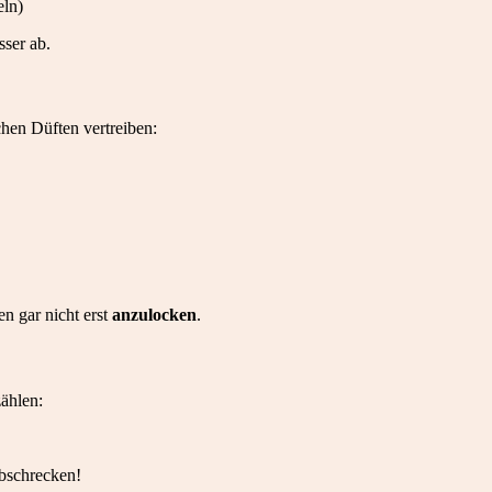
eln)
sser ab.
ichen Düften vertreiben:
en gar nicht erst
anzulocken
.
ählen:
abschrecken!