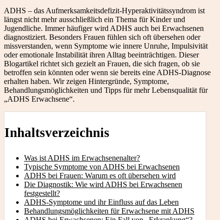
ADHS – das Aufmerksamkeitsdefizit-Hyperaktivitätssyndrom ist
längst nicht mehr ausschließlich ein Thema für Kinder und
Jugendliche. Immer häufiger wird ADHS auch bei Erwachsenen
diagnostiziert. Besonders Frauen fühlen sich oft übersehen oder
missverstanden, wenn Symptome wie innere Unruhe, Impulsivität
oder emotionale Instabilität ihren Alltag beeinträchtigen. Dieser
Blogartikel richtet sich gezielt an Frauen, die sich fragen, ob sie
betroffen sein könnten oder wenn sie bereits eine ADHS-Diagnose
erhalten haben. Wir zeigen Hintergründe, Symptome,
Behandlungsmöglichkeiten und Tipps für mehr Lebensqualität für
„ADHS Erwachsene“.
Inhaltsverzeichnis
Was ist ADHS im Erwachsenenalter?
Typische Symptome von ADHS bei Erwachsenen
ADHS bei Frauen: Warum es oft übersehen wird
Die Diagnostik: Wie wird ADHS bei Erwachsenen
festgestellt?
ADHS-Symptome und ihr Einfluss auf das Leben
Behandlungsmöglichkeiten für Erwachsene mit ADHS
ADHS bei Erwachsenen: Ein Fall von „Erkrankung“?