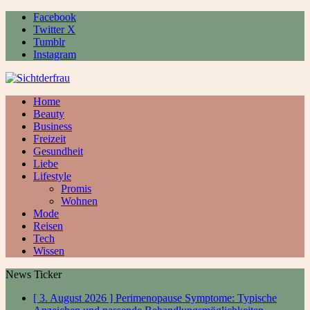
Facebook
Twitter X
Tumblr
Instagram
Home
Beauty
Business
Freizeit
Gesundheit
Liebe
Lifestyle
Promis
Wohnen
Mode
Reisen
Tech
Wissen
News Ticker
[ 3. August 2026 ]
Perimenopause Symptome: Typische