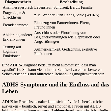
Diagnoseschritt
Beschreibung
Anamnesegespräch
Lebenslauf, Schulzeit, Beruf, Familie
Fragebögen &
z. B. Wender Utah Rating Scale (WURS)
Checklisten
Einbezug von Partner:innen, Eltern,
Fremdanamnese
Freund:innen
Ausschluss oder Einordnung von
Abklärung anderer
Begleiterkrankungen wie Depression oder
Erkrankungen
Angststörungen
Testung auf
Aufmerksamkeit, Gedächtnis, exekutive
kognitive
Funktionen
Funktionen
Eine ADHS-Diagnose bedeutet nicht automatisch, dass man
„gestört“ ist. Sie kann vielmehr der Schlüssel zu einem besseren
Selbstverständnis und hilfreichen Behandlungsmöglichkeiten sein.
ADHS-Symptome und ihr Einfluss auf das
Leben
ADHS im Erwachsenenalter kann sich auf viele Lebensbereiche
auswirken – beruflich, privat und emotional. Frauen mit ADHS
leiden oft unter einem enormen
Leidensdruck
, weil sie sich ständig