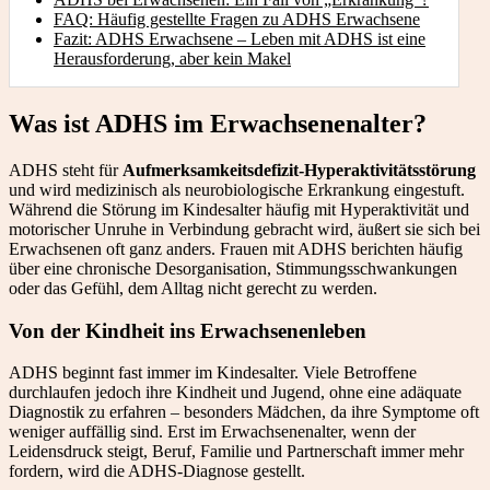
FAQ: Häufig gestellte Fragen zu ADHS Erwachsene
Fazit: ADHS Erwachsene – Leben mit ADHS ist eine
Herausforderung, aber kein Makel
Was ist ADHS im Erwachsenenalter?
ADHS steht für
Aufmerksamkeitsdefizit-Hyperaktivitätsstörung
und wird medizinisch als neurobiologische Erkrankung eingestuft.
Während die Störung im Kindesalter häufig mit Hyperaktivität und
motorischer Unruhe in Verbindung gebracht wird, äußert sie sich bei
Erwachsenen oft ganz anders. Frauen mit ADHS berichten häufig
über eine chronische Desorganisation, Stimmungsschwankungen
oder das Gefühl, dem Alltag nicht gerecht zu werden.
Von der Kindheit ins Erwachsenenleben
ADHS beginnt fast immer im Kindesalter. Viele Betroffene
durchlaufen jedoch ihre Kindheit und Jugend, ohne eine adäquate
Diagnostik zu erfahren – besonders Mädchen, da ihre Symptome oft
weniger auffällig sind. Erst im Erwachsenenalter, wenn der
Leidensdruck steigt, Beruf, Familie und Partnerschaft immer mehr
fordern, wird die ADHS-Diagnose gestellt.