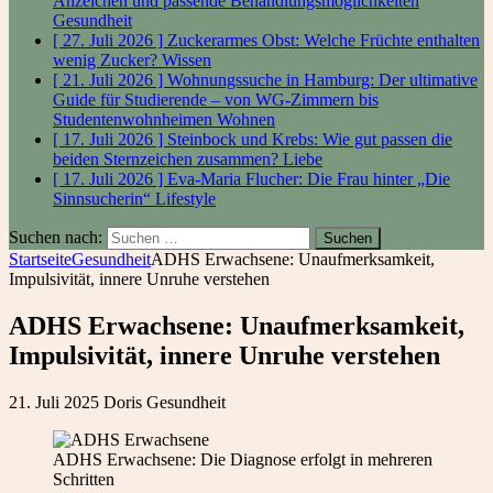
Anzeichen und passende Behandlungsmöglichkeiten
Gesundheit
[ 27. Juli 2026 ]
Zuckerarmes Obst: Welche Früchte enthalten
wenig Zucker?
Wissen
[ 21. Juli 2026 ]
Wohnungssuche in Hamburg: Der ultimative
Guide für Studierende – von WG-Zimmern bis
Studentenwohnheimen
Wohnen
[ 17. Juli 2026 ]
Steinbock und Krebs: Wie gut passen die
beiden Sternzeichen zusammen?
Liebe
[ 17. Juli 2026 ]
Eva-Maria Flucher: Die Frau hinter „Die
Sinnsucherin“
Lifestyle
Suchen nach:
Startseite
Gesundheit
ADHS Erwachsene: Unaufmerksamkeit,
Impulsivität, innere Unruhe verstehen
ADHS Erwachsene: Unaufmerksamkeit,
Impulsivität, innere Unruhe verstehen
21. Juli 2025
Doris
Gesundheit
ADHS Erwachsene: Die Diagnose erfolgt in mehreren
Schritten