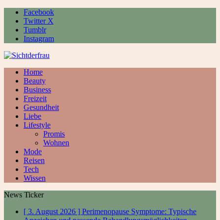
Facebook
Twitter X
Tumblr
Instagram
Home
Beauty
Business
Freizeit
Gesundheit
Liebe
Lifestyle
Promis
Wohnen
Mode
Reisen
Tech
Wissen
News Ticker
[ 3. August 2026 ]
Perimenopause Symptome: Typische