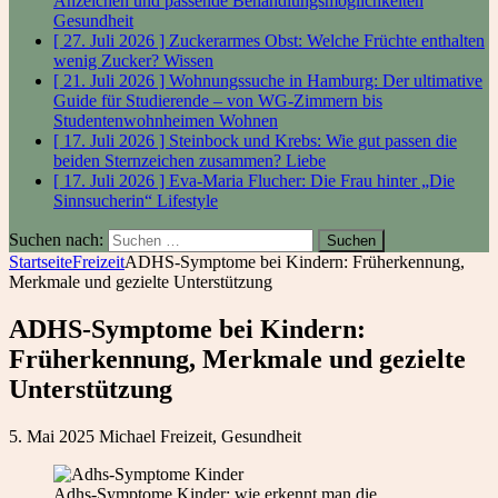
Anzeichen und passende Behandlungsmöglichkeiten
Gesundheit
[ 27. Juli 2026 ]
Zuckerarmes Obst: Welche Früchte enthalten
wenig Zucker?
Wissen
[ 21. Juli 2026 ]
Wohnungssuche in Hamburg: Der ultimative
Guide für Studierende – von WG-Zimmern bis
Studentenwohnheimen
Wohnen
[ 17. Juli 2026 ]
Steinbock und Krebs: Wie gut passen die
beiden Sternzeichen zusammen?
Liebe
[ 17. Juli 2026 ]
Eva-Maria Flucher: Die Frau hinter „Die
Sinnsucherin“
Lifestyle
Suchen nach:
Startseite
Freizeit
ADHS-Symptome bei Kindern: Früherkennung,
Merkmale und gezielte Unterstützung
ADHS-Symptome bei Kindern:
Früherkennung, Merkmale und gezielte
Unterstützung
5. Mai 2025
Michael
Freizeit
,
Gesundheit
Adhs-Symptome Kinder: wie erkennt man die