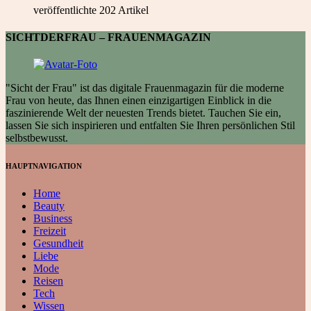
veröffentlichte 202 Artikel
SICHTDERFRAU – FRAUENMAGAZIN
"Sicht der Frau" ist das digitale Frauenmagazin für die moderne
Frau von heute, das Ihnen einen einzigartigen Einblick in die
faszinierende Welt der neuesten Trends bietet. Tauchen Sie ein,
lassen Sie sich inspirieren und entfalten Sie Ihren persönlichen Stil
selbstbewusst.
HAUPTNAVIGATION
Home
Beauty
Business
Freizeit
Gesundheit
Liebe
Mode
Reisen
Tech
Wissen