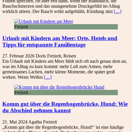
Frauen sprechen, oft aber erst dann, wenn der Blähbauch, die
Bauchschmerzen und das unangenehme Druckgefühl im Alltag
wirklich stören. Der Bauch wirkt aufgebläht, Kleidung sitzt
[…]
Freizeit
Urlaub mit Kindern am Meer: Orte, Hotels und
Tipps für entspannte Familientage
27. Februar 2026
Doris
Freizeit
,
Reisen
Ein Urlaub mit Kindern am Meer fühlt sich oft nach genau dem an,
was im Alltag zu kurz kommt: mehr Luft zum Atmen, mehr
gemeinsames Lachen, mehr kleine Momente, die später groß
wirken. Wenn Wellen
[…]
Freizeit
Komm gut über die Regenbogenbrücke, Hund: Wie
du Abschied nehmen kannst
21. Mai 2024
Agatha
Freizeit
„Komm gut über die Regenbogenbrücke, Hund!“ ist eine häufige