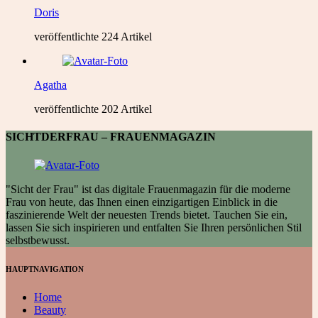
Doris
veröffentlichte 224 Artikel
Agatha
veröffentlichte 202 Artikel
SICHTDERFRAU – FRAUENMAGAZIN
"Sicht der Frau" ist das digitale Frauenmagazin für die moderne
Frau von heute, das Ihnen einen einzigartigen Einblick in die
faszinierende Welt der neuesten Trends bietet. Tauchen Sie ein,
lassen Sie sich inspirieren und entfalten Sie Ihren persönlichen Stil
selbstbewusst.
HAUPTNAVIGATION
Home
Beauty