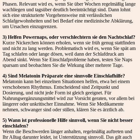
Phasen. Relevant wird es, wenn Sie über Wochen regelmäßig lange
wachliegen und tagsüber deutlich beeinträchtigt sind. Dann lohnt
sich eine strukturierte Vorgehensweise mit verlässlichen
Schlafgewohnheiten und bei Bedarf eine medizinische Abklärung,
um Ursachen einzugrenzen.
3) Helfen Powernaps, oder verschlechtern sie den Nachtschlaf?
Kurze Nickerchen können erholen, wenn sie früh genug stattfinden
und nicht zu lang werden. Problematisch wird es, wenn Sie spät am
Tag schlafen oder lange dösen, weil dann der Schlafdruck am
Abend sinkt. Wenn Sie Einschlafprobleme haben, testen Sie Naps
sparsam und beobachten Sie die Wirkung über mehrere Tage.
4) Sind Melatonin Präparate eine sinnvolle Einschlafhilfe?
Melatonin kann bei einzelnen Situationen helfen, etwa bei einem
verschobenen Rhythmus. Entscheidend sind Zeitpunkt und
Dosierung, und nicht jede Form ist gleich geeignet. Für
Nahrungsergänzungsmittel wird zur Vorsicht geraten, vor allem bei
längerer oder unkritischer Einnahme. Wenn Sie Medikamente
nehmen, schwanger sind oder stillen, klären Sie es ärztlich ab.
5) Wann ist professionelle Hilfe sinnvoll, wenn Sie nicht besser
einschlafen?
Wenn die Beschwerden länger anhalten, regelmäßig auftreten und
Ihr Alltag darunter leidet, ist Unterstützung sinnvoll. Das gilt auch