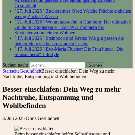
Anzeichen und passende Behandlungsmöglichkeiten
Gesundheit
[ 27. Juli 2026 ]
Zuckerarmes Obst: Welche Früchte enthalten
wenig Zucker?
Wissen
[ 21. Juli 2026 ]
Wohnungssuche in Hamburg: Der ultimative
Guide für Studierende – von WG-Zimmern bis
Studentenwohnheimen
Wohnen
[ 17. Juli 2026 ]
Steinbock und Krebs: Wie gut passen die
beiden Sternzeichen zusammen?
Liebe
[ 17. Juli 2026 ]
Eva-Maria Flucher: Die Frau hinter „Die
Sinnsucherin“
Lifestyle
Suchen nach:
Startseite
Gesundheit
Besser einschlafen: Dein Weg zu mehr
Nachtruhe, Entspannung und Wohlbefinden
Besser einschlafen: Dein Weg zu mehr
Nachtruhe, Entspannung und
Wohlbefinden
3. Juli 2025
Doris
Gesundheit
Beim besser einschlafen helfen Selbstfürsorge und