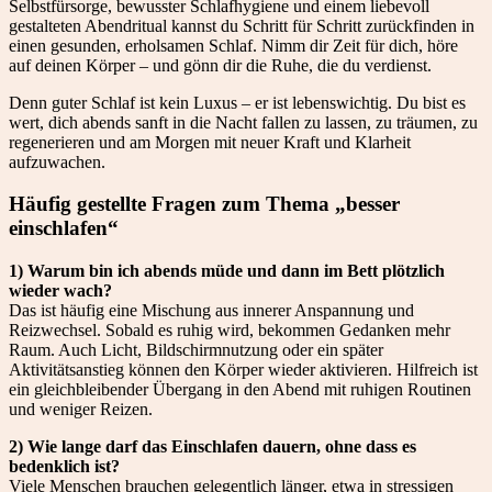
Selbstfürsorge, bewusster Schlafhygiene und einem liebevoll
gestalteten Abendritual kannst du Schritt für Schritt zurückfinden in
einen gesunden, erholsamen Schlaf. Nimm dir Zeit für dich, höre
auf deinen Körper – und gönn dir die Ruhe, die du verdienst.
Denn guter Schlaf ist kein Luxus – er ist lebenswichtig. Du bist es
wert, dich abends sanft in die Nacht fallen zu lassen, zu träumen, zu
regenerieren und am Morgen mit neuer Kraft und Klarheit
aufzuwachen.
Häufig gestellte Fragen zum Thema „besser
einschlafen“
1) Warum bin ich abends müde und dann im Bett plötzlich
wieder wach?
Das ist häufig eine Mischung aus innerer Anspannung und
Reizwechsel. Sobald es ruhig wird, bekommen Gedanken mehr
Raum. Auch Licht, Bildschirmnutzung oder ein später
Aktivitätsanstieg können den Körper wieder aktivieren. Hilfreich ist
ein gleichbleibender Übergang in den Abend mit ruhigen Routinen
und weniger Reizen.
2) Wie lange darf das Einschlafen dauern, ohne dass es
bedenklich ist?
Viele Menschen brauchen gelegentlich länger, etwa in stressigen