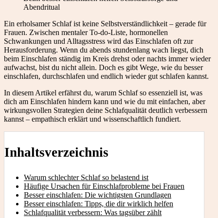
Abendritual
Ein erholsamer Schlaf ist keine Selbstverständlichkeit – gerade für
Frauen. Zwischen mentaler To-do-Liste, hormonellen
Schwankungen und Alltagsstress wird das Einschlafen oft zur
Herausforderung. Wenn du abends stundenlang wach liegst, dich
beim Einschlafen ständig im Kreis drehst oder nachts immer wieder
aufwachst, bist du nicht allein. Doch es gibt Wege, wie du besser
einschlafen, durchschlafen und endlich wieder gut schlafen kannst.
In diesem Artikel erfährst du, warum Schlaf so essenziell ist, was
dich am Einschlafen hindern kann und wie du mit einfachen, aber
wirkungsvollen Strategien deine Schlafqualität deutlich verbessern
kannst – empathisch erklärt und wissenschaftlich fundiert.
Inhaltsverzeichnis
Warum schlechter Schlaf so belastend ist
Häufige Ursachen für Einschlafprobleme bei Frauen
Besser einschlafen: Die wichtigsten Grundlagen
Besser einschlafen: Tipps, die dir wirklich helfen
Schlafqualität verbessern: Was tagsüber zählt