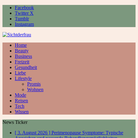
Facebook
Twitter X
Tumblr
Instagram
Home
Beauty
Business
Freizeit
Gesundheit
Liebe
Lifestyle
Promis
Wohnen
Mode
Reisen
Tech
Wissen
News Ticker
[ 3. August 2026 ]
Perimenopause Symptome: Typische