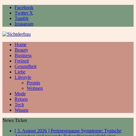
Facebook
Twitter X
Tumblr
Instagram
Home
Beauty
Business
Freizeit
Gesundheit
Liebe
Lifestyle
Promis
Wohnen
Mode
Reisen
Tech
Wissen
News Ticker
[ 3. August 2026 ]
Perimenopause Symptome: Typische