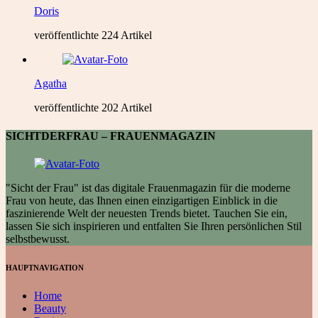
Doris
veröffentlichte 224 Artikel
Agatha
veröffentlichte 202 Artikel
SICHTDERFRAU – FRAUENMAGAZIN
"Sicht der Frau" ist das digitale Frauenmagazin für die moderne
Frau von heute, das Ihnen einen einzigartigen Einblick in die
faszinierende Welt der neuesten Trends bietet. Tauchen Sie ein,
lassen Sie sich inspirieren und entfalten Sie Ihren persönlichen Stil
selbstbewusst.
HAUPTNAVIGATION
Home
Beauty