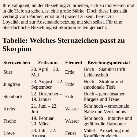
Ihre Fähigkeit, an der Beziehung zu arbeiten, sich zu motivieren und
in die Tiefe zu gehen, ist eine große Stärke. Doch diese Intensität
verlangt vom Partner, emotional präsent zu sein, bereit zur
Loyalität und zur Auseinandersetzung mit sich selbst. Für eine
oberflächliche Beziehung ist Skorpion selten gemacht.
Tabelle: Welches Sternzeichen passt zu
Skorpion
Sternzeichen
Zeitraum
Element
Beziehungspotenzial
20. April – 20.
Hoch – Stabilität trifft
Stier
Erde
Mai
Leidenschaft
23. August – 22.
Hoch – Struktur und
Jungfrau
Erde
September
emotionale Tiefe
22. Dezember –
Hoch – gemeinsamer
Steinbock
Erde
19. Januar
Ehrgeiz und Treue
21. Juni – 22.
Sehr hoch – emotionale
Krebs
Wasser
Juli
Nähe und Verständnis
19. Februar –
Sehr hoch – intuitive und
Fische
Wasser
20. März
gefühlvolle Harmonie
23. Juli – 22.
Mittel – Anziehung und
Löwe
Feuer
August
Konflikt zugleich