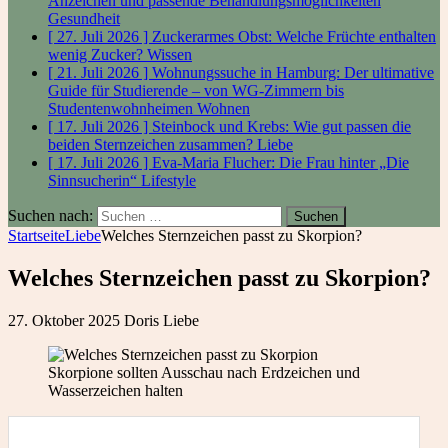
Anzeichen und passende Behandlungsmöglichkeiten
Gesundheit
[ 27. Juli 2026 ]
Zuckerarmes Obst: Welche Früchte enthalten
wenig Zucker?
Wissen
[ 21. Juli 2026 ]
Wohnungssuche in Hamburg: Der ultimative
Guide für Studierende – von WG-Zimmern bis
Studentenwohnheimen
Wohnen
[ 17. Juli 2026 ]
Steinbock und Krebs: Wie gut passen die
beiden Sternzeichen zusammen?
Liebe
[ 17. Juli 2026 ]
Eva-Maria Flucher: Die Frau hinter „Die
Sinnsucherin“
Lifestyle
Suchen nach:
Startseite
Liebe
Welches Sternzeichen passt zu Skorpion?
Welches Sternzeichen passt zu Skorpion?
27. Oktober 2025
Doris
Liebe
Skorpione sollten Ausschau nach Erdzeichen und
Wasserzeichen halten