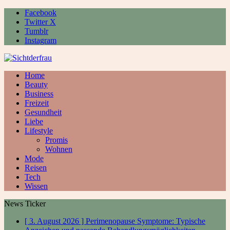
Facebook
Twitter X
Tumblr
Instagram
Home
Beauty
Business
Freizeit
Gesundheit
Liebe
Lifestyle
Promis
Wohnen
Mode
Reisen
Tech
Wissen
News Ticker
[ 3. August 2026 ]
Perimenopause Symptome: Typische