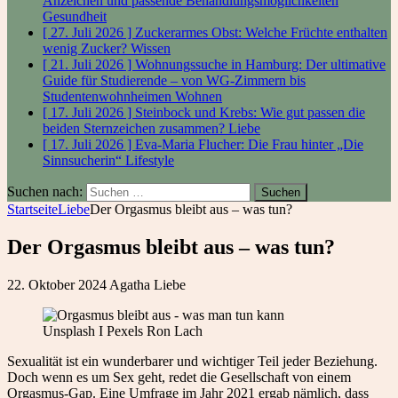
Anzeichen und passende Behandlungsmöglichkeiten
Gesundheit
[ 27. Juli 2026 ]
Zuckerarmes Obst: Welche Früchte enthalten
wenig Zucker?
Wissen
[ 21. Juli 2026 ]
Wohnungssuche in Hamburg: Der ultimative
Guide für Studierende – von WG-Zimmern bis
Studentenwohnheimen
Wohnen
[ 17. Juli 2026 ]
Steinbock und Krebs: Wie gut passen die
beiden Sternzeichen zusammen?
Liebe
[ 17. Juli 2026 ]
Eva-Maria Flucher: Die Frau hinter „Die
Sinnsucherin“
Lifestyle
Suchen nach:
Startseite
Liebe
Der Orgasmus bleibt aus – was tun?
Der Orgasmus bleibt aus – was tun?
22. Oktober 2024
Agatha
Liebe
Unsplash I Pexels Ron Lach
Sexualität ist ein wunderbarer und wichtiger Teil jeder Beziehung.
Doch wenn es um Sex geht, redet die Gesellschaft von einem
Orgasmus-Gap. Eine Umfrage im Jahr 2021 ergab nämlich, dass