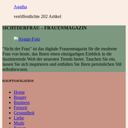
Agatha
veröffentlichte 202 Artikel
SICHTDERFRAU – FRAUENMAGAZIN
"Sicht der Frau" ist das digitale Frauenmagazin für die moderne
Frau von heute, das Ihnen einen einzigartigen Einblick in die
faszinierende Welt der neuesten Trends bietet. Tauchen Sie ein,
lassen Sie sich inspirieren und entfalten Sie Ihren persönlichen Stil
selbstbewusst.
HAUPTNAVIGATION
Home
Beauty
Business
Freizeit
Gesundheit
Liebe
Mode