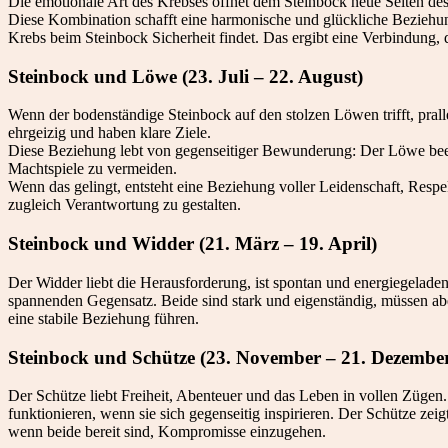
Die emotionale Art des Krebses öffnet dem Steinbock neue Seiten des
Diese Kombination schafft eine harmonische und glückliche Beziehung
Krebs beim Steinbock Sicherheit findet. Das ergibt eine Verbindung, di
Steinbock und Löwe (23. Juli – 22. August)
Wenn der bodenständige Steinbock auf den stolzen Löwen trifft, prall
ehrgeizig und haben klare Ziele.
Diese Beziehung lebt von gegenseitiger Bewunderung: Der Löwe beein
Machtspiele zu vermeiden.
Wenn das gelingt, entsteht eine Beziehung voller Leidenschaft, Respe
zugleich Verantwortung zu gestalten.
Steinbock und Widder (21. März – 19. April)
Der Widder liebt die Herausforderung, ist spontan und energiegelade
spannenden Gegensatz. Beide sind stark und eigenständig, müssen aber 
eine stabile Beziehung führen.
Steinbock und Schütze (23. November – 21. Dezembe
Der Schütze liebt Freiheit, Abenteuer und das Leben in vollen Zügen
funktionieren, wenn sie sich gegenseitig inspirieren. Der Schütze z
wenn beide bereit sind, Kompromisse einzugehen.