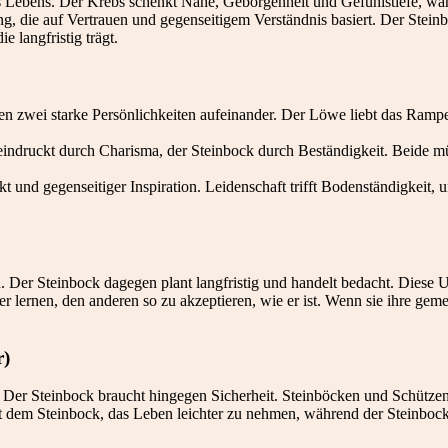
 Lebens. Der Krebs schenkt Nähe, Geborgenheit und Gefühlstiefe, währe
, die auf Vertrauen und gegenseitigem Verständnis basiert. Der Steinb
e langfristig trägt.
en zwei starke Persönlichkeiten aufeinander. Der Löwe liebt das Rampen
druckt durch Charisma, der Steinbock durch Beständigkeit. Beide müs
kt und gegenseitiger Inspiration. Leidenschaft trifft Bodenständigkeit
n. Der Steinbock dagegen plant langfristig und handelt bedacht. Diese 
lernen, den anderen so zu akzeptieren, wie er ist. Wenn sie ihre gemei
r)
. Der Steinbock braucht hingegen Sicherheit. Steinböcken und Schützen
eigt dem Steinbock, das Leben leichter zu nehmen, während der Steinbo