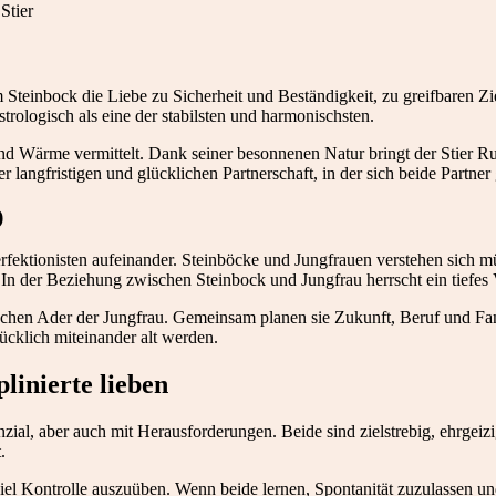
m Steinbock die Liebe zu Sicherheit und Beständigkeit, zu greifbaren Z
strologisch als eine der stabilsten und harmonischsten.
d Wärme vermittelt. Dank seiner besonnenen Natur bringt der Stier Ru
ner langfristigen und glücklichen Partnerschaft, in der sich beide Partn
)
rfektionisten aufeinander. Steinböcke und Jungfrauen verstehen sich mü
n der Beziehung zwischen Steinbock und Jungfrau herrscht ein tiefes V
ytischen Ader der Jungfrau. Gemeinsam planen sie Zukunft, Beruf und F
ücklich miteinander alt werden.
linierte lieben
ial, aber auch mit Herausforderungen. Beide sind zielstrebig, ehrgeizi
.
 viel Kontrolle auszuüben. Wenn beide lernen, Spontanität zuzulassen u