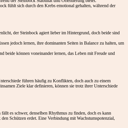
nd der Steinbock Stabilität und Orientierung bietet.
ock fühlt sich durch den Krebs emotional gehalten, während der
licht, der Steinbock agiert lieber im Hintergrund, doch beide sind
sen jedoch lernen, ihre dominanten Seiten in Balance zu halten, um
, und beide können voneinander lernen, das Leben mit Freude und
Unterschiede führen häufig zu Konflikten, doch auch zu einem
nsamen Ziele klar definieren, können sie trotz ihrer Unterschiede
 fällt es schwer, denselben Rhythmus zu finden, doch es kann
ck den Schützen erdet. Eine Verbindung mit Wachstumspotenzial,