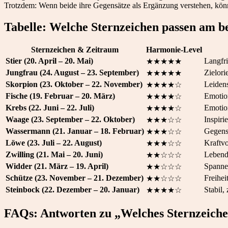
Trotzdem: Wenn beide ihre Gegensätze als Ergänzung verstehen, könn
Tabelle: Welche Sternzeichen passen am b
Sternzeichen & Zeitraum
Harmonie-Level
Stier (20. April – 20. Mai)
Langfri
★★★★★
Jungfrau (24. August – 23. September)
Zielorie
★★★★★
Skorpion (23. Oktober – 22. November)
Leidens
★★★★☆
Fische (19. Februar – 20. März)
Emotio
★★★★☆
Krebs (22. Juni – 22. Juli)
Emotion
★★★★☆
Waage (23. September – 22. Oktober)
Inspiri
★★★☆☆
Wassermann (21. Januar – 18. Februar)
Gegensä
★★★☆☆
Löwe (23. Juli – 22. August)
Kraftvo
★★★☆☆
Zwilling (21. Mai – 20. Juni)
Lebendi
★★☆☆☆
Widder (21. März – 19. April)
Spannen
★★☆☆☆
Schütze (23. November – 21. Dezember)
Freihei
★★☆☆☆
Steinbock (22. Dezember – 20. Januar)
Stabil,
★★★★☆
FAQs: Antworten zu „Welches Sternzeichen