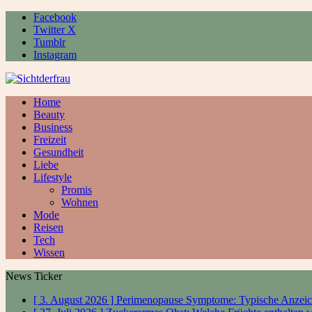
Facebook
Twitter X
Tumblr
Instagram
Home
Beauty
Business
Freizeit
Gesundheit
Liebe
Lifestyle
Promis
Wohnen
Mode
Reisen
Tech
Wissen
News Ticker
[ 3. August 2026 ]
Perimenopause Symptome: Typische Anzeic