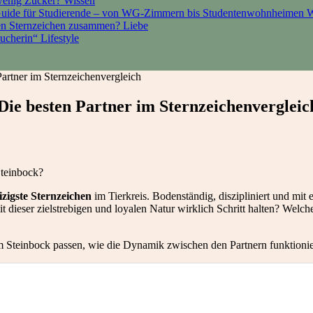
 wenig Zucker?
Wissen
Guide für Studierende – von WG-Zimmern bis Studentenwohnheimen
W
den Sternzeichen zusammen?
Liebe
sucherin“
Lifestyle
artner im Sternzeichenvergleich
Die besten Partner im Sternzeichenvergleic
Steinbock?
izigste Sternzeichen
im Tierkreis. Bodenständig, diszipliniert und mit 
mit dieser zielstrebigen und loyalen Natur wirklich Schritt halten? We
zum Steinbock passen, wie die Dynamik zwischen den Partnern funktion