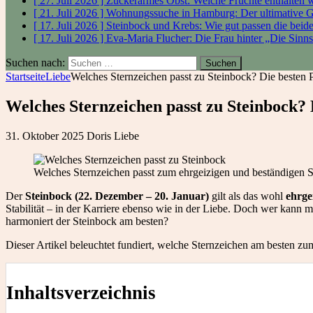
[ 27. Juli 2026 ]
Zuckerarmes Obst: Welche Früchte enthalten
[ 21. Juli 2026 ]
Wohnungssuche in Hamburg: Der ultimative 
[ 17. Juli 2026 ]
Steinbock und Krebs: Wie gut passen die bei
[ 17. Juli 2026 ]
Eva-Maria Flucher: Die Frau hinter „Die Sinn
Suchen nach:
Startseite
Liebe
Welches Sternzeichen passt zu Steinbock? Die besten P
Welches Sternzeichen passt zu Steinbock? 
31. Oktober 2025
Doris
Liebe
Welches Sternzeichen passt zum ehrgeizigen und beständigen 
Der
Steinbock (22. Dezember – 20. Januar)
gilt als das wohl
ehrge
Stabilität – in der Karriere ebenso wie in der Liebe. Doch wer kann 
harmoniert der Steinbock am besten?
Dieser Artikel beleuchtet fundiert, welche Sternzeichen am besten 
Inhaltsverzeichnis