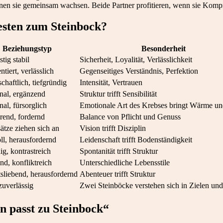
en sie gemeinsam wachsen. Beide Partner profitieren, wenn sie Kompro
esten zum Steinbock?
Beziehungstyp
Besonderheit
stig stabil
Sicherheit, Loyalität, Verlässlichkeit
ntiert, verlässlich
Gegenseitiges Verständnis, Perfektion
chaftlich, tiefgründig
Intensität, Vertrauen
nal, ergänzend
Struktur trifft Sensibilität
al, fürsorglich
Emotionale Art des Krebses bringt Wärme u
erend, fordernd
Balance von Pflicht und Genuss
tze ziehen sich an
Vision trifft Disziplin
ll, herausfordernd
Leidenschaft trifft Bodenständigkeit
g, kontrastreich
Spontanität trifft Struktur
d, konfliktreich
Unterschiedliche Lebensstile
tsliebend, herausfordernd
Abenteuer trifft Struktur
 zuverlässig
Zwei Steinböcke verstehen sich in Zielen un
 passt zu Steinbock“