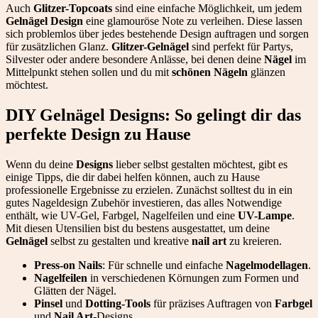
Auch
Glitzer-Topcoats
sind eine einfache Möglichkeit, um jedem
Gelnägel Design
eine glamouröse Note zu verleihen. Diese lassen
sich problemlos über jedes bestehende Design auftragen und sorgen
für zusätzlichen Glanz.
Glitzer-Gelnägel
sind perfekt für Partys,
Silvester oder andere besondere Anlässe, bei denen deine
Nägel
im
Mittelpunkt stehen sollen und du mit
schönen Nägeln
glänzen
möchtest.
DIY Gelnägel Designs: So gelingt dir das
perfekte Design zu Hause
Wenn du deine
Designs
lieber selbst gestalten möchtest, gibt es
einige Tipps, die dir dabei helfen können, auch zu Hause
professionelle Ergebnisse zu erzielen. Zunächst solltest du in ein
gutes Nageldesign Zubehör investieren, das alles Notwendige
enthält, wie UV-Gel, Farbgel, Nagelfeilen und eine
UV-Lampe
.
Mit diesen Utensilien bist du bestens ausgestattet, um deine
Gelnägel
selbst zu gestalten und kreative
nail art
zu kreieren.
Press-on Nails
: Für schnelle und einfache
Nagelmodellagen
.
Nagelfeilen
in verschiedenen Körnungen zum Formen und
Glätten der Nägel.
Pinsel
und
Dotting-Tools
für präzises Auftragen von
Farbgel
und
Nail Art
-Designs.