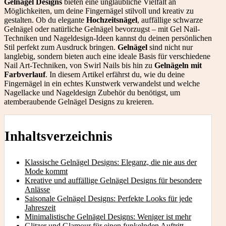
Gelnägel Designs
bieten eine unglaubliche Vielfalt an
Möglichkeiten, um deine Fingernägel stilvoll und kreativ zu
gestalten. Ob du elegante
Hochzeitsnägel
, auffällige schwarze
Gelnägel oder natürliche Gelnägel bevorzugst – mit Gel Nail-
Techniken und Nageldesign-Ideen kannst du deinen persönlichen
Stil perfekt zum Ausdruck bringen.
Gelnägel
sind nicht nur
langlebig, sondern bieten auch eine ideale Basis für verschiedene
Nail Art-Techniken, von Swirl Nails bis hin zu
Gelnägeln mit
Farbverlauf
. In diesem Artikel erfährst du, wie du deine
Fingernägel in ein echtes Kunstwerk verwandelst und welche
Nagellacke und Nageldesign Zubehör du benötigst, um
atemberaubende Gelnägel Designs zu kreieren.
Inhaltsverzeichnis
Klassische Gelnägel Designs: Eleganz, die nie aus der
Mode kommt
Kreative und auffällige Gelnägel Designs für besondere
Anlässe
Saisonale Gelnägel Designs: Perfekte Looks für jede
Jahreszeit
Minimalistische Gelnägel Designs: Weniger ist mehr
Glitzer und Glamour für einen funkelnden Auftritt