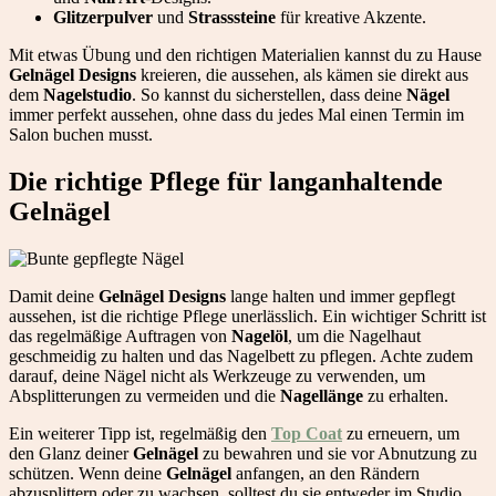
Glitzerpulver
und
Strasssteine
für kreative Akzente.
Mit etwas Übung und den richtigen Materialien kannst du zu Hause
Gelnägel Designs
kreieren, die aussehen, als kämen sie direkt aus
dem
Nagelstudio
. So kannst du sicherstellen, dass deine
Nägel
immer perfekt aussehen, ohne dass du jedes Mal einen Termin im
Salon buchen musst.
Die richtige Pflege für langanhaltende
Gelnägel
Damit deine
Gelnägel Designs
lange halten und immer gepflegt
aussehen, ist die richtige Pflege unerlässlich. Ein wichtiger Schritt ist
das regelmäßige Auftragen von
Nagelöl
, um die Nagelhaut
geschmeidig zu halten und das Nagelbett zu pflegen. Achte zudem
darauf, deine Nägel nicht als Werkzeuge zu verwenden, um
Absplitterungen zu vermeiden und die
Nagellänge
zu erhalten.
Ein weiterer Tipp ist, regelmäßig den
Top Coat
zu erneuern, um
den Glanz deiner
Gelnägel
zu bewahren und sie vor Abnutzung zu
schützen. Wenn deine
Gelnägel
anfangen, an den Rändern
abzusplittern oder zu wachsen, solltest du sie entweder im Studio