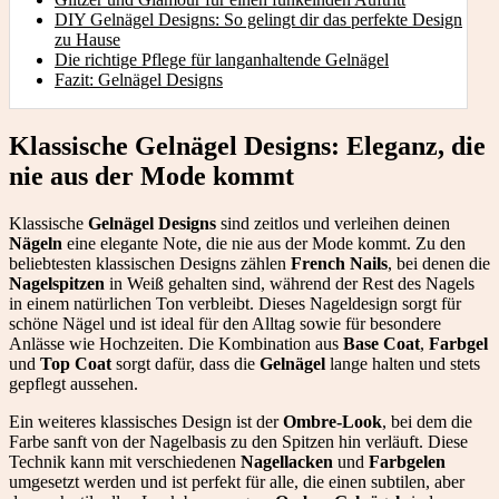
DIY Gelnägel Designs: So gelingt dir das perfekte Design
zu Hause
Die richtige Pflege für langanhaltende Gelnägel
Fazit: Gelnägel Designs
Klassische Gelnägel Designs: Eleganz, die
nie aus der Mode kommt
Klassische
Gelnägel Designs
sind zeitlos und verleihen deinen
Nägeln
eine elegante Note, die nie aus der Mode kommt. Zu den
beliebtesten klassischen Designs zählen
French Nails
, bei denen die
Nagelspitzen
in Weiß gehalten sind, während der Rest des Nagels
in einem natürlichen Ton verbleibt. Dieses Nageldesign sorgt für
schöne Nägel und ist ideal für den Alltag sowie für besondere
Anlässe wie Hochzeiten. Die Kombination aus
Base Coat
,
Farbgel
und
Top Coat
sorgt dafür, dass die
Gelnägel
lange halten und stets
gepflegt aussehen.
Ein weiteres klassisches Design ist der
Ombre-Look
, bei dem die
Farbe sanft von der Nagelbasis zu den Spitzen hin verläuft. Diese
Technik kann mit verschiedenen
Nagellacken
und
Farbgelen
umgesetzt werden und ist perfekt für alle, die einen subtilen, aber