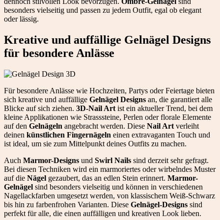
dennoch stilvollen Look bevorzugen.
Ombre-Gelnägel
sind
besonders vielseitig und passen zu jedem Outfit, egal ob elegant
oder lässig.
Kreative und auffällige Gelnägel Designs
für besondere Anlässe
Für besondere Anlässe wie Hochzeiten, Partys oder Feiertage bieten
sich kreative und auffällige
Gelnägel Designs
an, die garantiert alle
Blicke auf sich ziehen.
3D-Nail Art
ist ein aktueller Trend, bei dem
kleine Applikationen wie Strasssteine, Perlen oder florale Elemente
auf den
Gelnägeln
angebracht werden. Diese
Nail Art
verleiht
deinen
künstlichen Fingernägeln
einen extravaganten Touch und
ist ideal, um sie zum Mittelpunkt deines Outfits zu machen.
Auch
Marmor-Designs
und
Swirl Nails
sind derzeit sehr gefragt.
Bei diesen Techniken wird ein marmoriertes oder wirbelndes Muster
auf die
Nägel
gezaubert, das an edlen Stein erinnert.
Marmor-
Gelnägel
sind besonders vielseitig und können in verschiedenen
Nagellackfarben umgesetzt werden, von klassischem Weiß-Schwarz
bis hin zu farbenfrohen Varianten. Diese
Gelnägel-Designs
sind
perfekt für alle, die einen auffälligen und kreativen Look lieben.