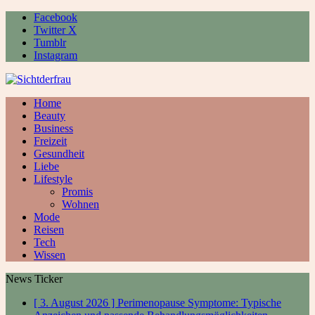
Facebook
Twitter X
Tumblr
Instagram
Home
Beauty
Business
Freizeit
Gesundheit
Liebe
Lifestyle
Promis
Wohnen
Mode
Reisen
Tech
Wissen
News Ticker
[ 3. August 2026 ]
Perimenopause Symptome: Typische