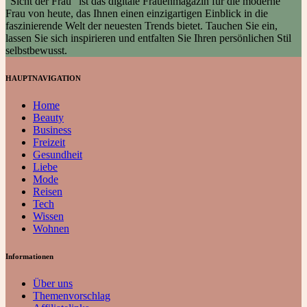
"Sicht der Frau" ist das digitale Frauenmagazin für die moderne
Frau von heute, das Ihnen einen einzigartigen Einblick in die
faszinierende Welt der neuesten Trends bietet. Tauchen Sie ein,
lassen Sie sich inspirieren und entfalten Sie Ihren persönlichen Stil
selbstbewusst.
HAUPTNAVIGATION
Home
Beauty
Business
Freizeit
Gesundheit
Liebe
Mode
Reisen
Tech
Wissen
Wohnen
Informationen
Über uns
Themenvorschlag