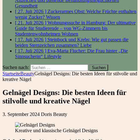
Anzeichen und passende Behandlungsmöglichkeiten
Gesundheit
[ 27. Juli 2026 ]
Zuckerarmes Obst: Welche Früchte enthalten
wenig Zucker?
Wissen
[ 21. Juli 2026 ]
Wohnungssuche in Hamburg: Der ultimative
Guide für Studierende – von WG-Zimmern bis
Studentenwohnheimen
Wohnen
[ 17. Juli 2026 ]
Steinbock und Krebs: Wie gut passen die
beiden Sternzeichen zusammen?
Liebe
[ 17. Juli 2026 ]
Eva-Maria Flucher: Die Frau hinter „Die
Sinnsucherin“
Lifestyle
Suchen nach:
Startseite
Beauty
Gelnägel Designs: Die besten Ideen für stilvolle und
kreative Nägel
Gelnägel Designs: Die besten Ideen für
stilvolle und kreative Nägel
3. September 2024
Doris
Beauty
Kreative und klassische Gelnägel Designs