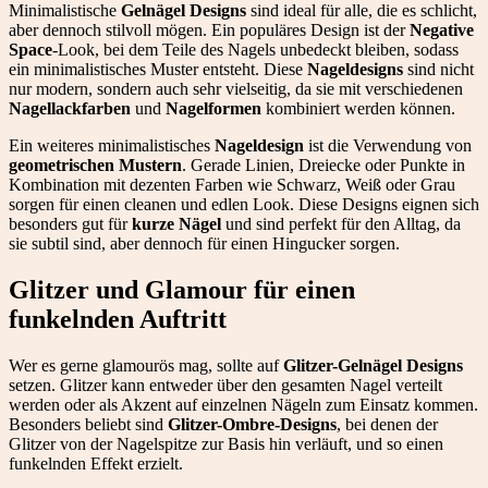
Minimalistische
Gelnägel Designs
sind ideal für alle, die es schlicht,
aber dennoch stilvoll mögen. Ein populäres Design ist der
Negative
Space
-Look, bei dem Teile des Nagels unbedeckt bleiben, sodass
ein minimalistisches Muster entsteht. Diese
Nageldesigns
sind nicht
nur modern, sondern auch sehr vielseitig, da sie mit verschiedenen
Nagellackfarben
und
Nagelformen
kombiniert werden können.
Ein weiteres minimalistisches
Nageldesign
ist die Verwendung von
geometrischen Mustern
. Gerade Linien, Dreiecke oder Punkte in
Kombination mit dezenten Farben wie Schwarz, Weiß oder Grau
sorgen für einen cleanen und edlen Look. Diese Designs eignen sich
besonders gut für
kurze Nägel
und sind perfekt für den Alltag, da
sie subtil sind, aber dennoch für einen Hingucker sorgen.
Glitzer und Glamour für einen
funkelnden Auftritt
Wer es gerne glamourös mag, sollte auf
Glitzer-Gelnägel Designs
setzen. Glitzer kann entweder über den gesamten Nagel verteilt
werden oder als Akzent auf einzelnen Nägeln zum Einsatz kommen.
Besonders beliebt sind
Glitzer-Ombre-Designs
, bei denen der
Glitzer von der Nagelspitze zur Basis hin verläuft, und so einen
funkelnden Effekt erzielt.