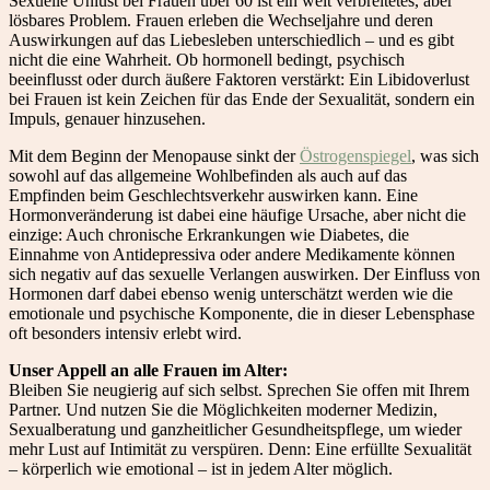
Sexuelle Unlust bei Frauen über 60 ist ein weit verbreitetes, aber
lösbares Problem. Frauen erleben die Wechseljahre und deren
Auswirkungen auf das Liebesleben unterschiedlich – und es gibt
nicht die eine Wahrheit. Ob hormonell bedingt, psychisch
beeinflusst oder durch äußere Faktoren verstärkt: Ein Libidoverlust
bei Frauen ist kein Zeichen für das Ende der Sexualität, sondern ein
Impuls, genauer hinzusehen.
Mit dem Beginn der Menopause sinkt der
Östrogenspiegel
, was sich
sowohl auf das allgemeine Wohlbefinden als auch auf das
Empfinden beim Geschlechtsverkehr auswirken kann. Eine
Hormonveränderung ist dabei eine häufige Ursache, aber nicht die
einzige: Auch chronische Erkrankungen wie Diabetes, die
Einnahme von Antidepressiva oder andere Medikamente können
sich negativ auf das sexuelle Verlangen auswirken. Der Einfluss von
Hormonen darf dabei ebenso wenig unterschätzt werden wie die
emotionale und psychische Komponente, die in dieser Lebensphase
oft besonders intensiv erlebt wird.
Unser Appell an alle Frauen im Alter:
Bleiben Sie neugierig auf sich selbst. Sprechen Sie offen mit Ihrem
Partner. Und nutzen Sie die Möglichkeiten moderner Medizin,
Sexualberatung und ganzheitlicher Gesundheitspflege, um wieder
mehr Lust auf Intimität zu verspüren. Denn: Eine erfüllte Sexualität
– körperlich wie emotional – ist in jedem Alter möglich.