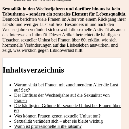
Sexualität in den Wechseljahren und darüber hinaus ist kein
Tabuthema – sondern ein zentrales Element für Lebensqualität.
Dennoch berichten viele Frauen im Alter von einem Rückgang ihrer
Libido und weniger Lust auf Sex. Besonders in und nach den
Wechseljahren verändert sich sowohl die sexuelle Aktivität als auch
das Interesse an Intimität. Dieser Artikel betrachtet die häufigsten
Ursachen sexueller Unlust bei Frauen über 60, erklärt, wie sich
hormonelle Veränderungen auf das Liebesleben auswirken, und
zeigt, was wirklich gegen Libidoverlust hilft.
Inhaltsverzeichnis
Warum sinkt bei Frauen mit zunehmendem Alter die Lust
auf Sex?
Der Einfluss der Wechseljahre auf die Sexualität von
Frauen
Die häufigsten Gründe für sexuelle Unlust bei Frauen über
60
Was können Frauen gegen sexuelle Unlust tun?
Sexualität verändert sich – aber sie bleibt wichtig
Wann ist professionelle Hilfe ratsam?