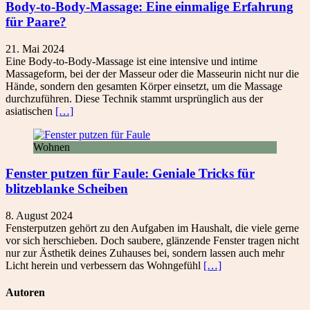
Body-to-Body-Massage: Eine einmalige Erfahrung
für Paare?
21. Mai 2024
Eine Body-to-Body-Massage ist eine intensive und intime
Massageform, bei der der Masseur oder die Masseurin nicht nur die
Hände, sondern den gesamten Körper einsetzt, um die Massage
durchzuführen. Diese Technik stammt ursprünglich aus der
asiatischen
[…]
Wohnen
Fenster putzen für Faule: Geniale Tricks für
blitzeblanke Scheiben
8. August 2024
Fensterputzen gehört zu den Aufgaben im Haushalt, die viele gerne
vor sich herschieben. Doch saubere, glänzende Fenster tragen nicht
nur zur Ästhetik deines Zuhauses bei, sondern lassen auch mehr
Licht herein und verbessern das Wohngefühl
[…]
Autoren