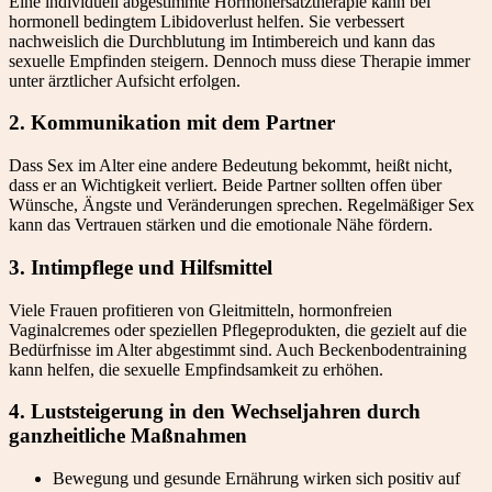
Eine individuell abgestimmte Hormonersatztherapie kann bei
hormonell bedingtem Libidoverlust helfen. Sie verbessert
nachweislich die Durchblutung im Intimbereich und kann das
sexuelle Empfinden steigern. Dennoch muss diese Therapie immer
unter ärztlicher Aufsicht erfolgen.
2. Kommunikation mit dem Partner
Dass Sex im Alter eine andere Bedeutung bekommt, heißt nicht,
dass er an Wichtigkeit verliert. Beide Partner sollten offen über
Wünsche, Ängste und Veränderungen sprechen. Regelmäßiger Sex
kann das Vertrauen stärken und die emotionale Nähe fördern.
3. Intimpflege und Hilfsmittel
Viele Frauen profitieren von Gleitmitteln, hormonfreien
Vaginalcremes oder speziellen Pflegeprodukten, die gezielt auf die
Bedürfnisse im Alter abgestimmt sind. Auch Beckenbodentraining
kann helfen, die sexuelle Empfindsamkeit zu erhöhen.
4. Luststeigerung in den Wechseljahren durch
ganzheitliche Maßnahmen
Bewegung und gesunde Ernährung wirken sich positiv auf