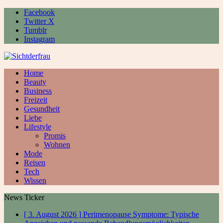
Facebook
Twitter X
Tumblr
Instagram
Home
Beauty
Business
Freizeit
Gesundheit
Liebe
Lifestyle
Promis
Wohnen
Mode
Reisen
Tech
Wissen
News Ticker
[ 3. August 2026 ]
Perimenopause Symptome: Typische