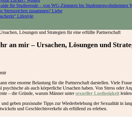
 wenig Zucker?
Wissen
Guide für Studierende – von WG-Zimmern bis Studentenwohnheimen
W
den Sternzeichen zusammen?
Liebe
sucherin“
Lifestyle
rsachen, Lösungen und Strategien für eine erfüllte Partnerschaft
hr an mir – Ursachen, Lösungen und Strategi
 mir
n eine enorme Belastung für die Partnerschaft darstellen. Viele Fraue
hl psychische als auch körperliche Ursachen haben. Von Stress oder 
ente – die Gründe, warum Männer unter
sexueller Lustlosigkeit
leiden
ein und geben praxisnahe Tipps zur Wiederbelebung der Sexualität in l
twickeln und Geschlechtsverkehr als erfüllend zu erleben.