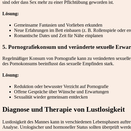
sind oder dass Sex mehr zu einer Pflichtübung geworden ist.
Lösung:
Gemeinsame Fantasien und Vorlieben erkunden
Neue Erfahrungen im Bett einbauen (z. B. Rollenspiele oder e
Romantische Dates und Zeit für Nähe einplanen
5. Pornografiekonsum und veränderte sexuelle Erwa
Regelmäßiger Konsum von Pornografie kann zu veränderten sexuellen
des Pornokonsums beeinflusst das sexuelle Empfinden stark.
Lösung:
Reduktion oder bewusster Verzicht auf Pornografie
Offene Gespräche über Wünsche und Erwartungen
Sexualität wieder gemeinsam entdecken
Diagnose und Therapie von Lustlosigkeit
Lustlosigkeit des Mannes kann in verschiedenen Lebensphasen auftret
Analyse. Urologischer und hormoneller Status sollten überprüft werde