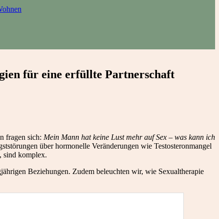
ohnen
en für eine erfüllte Partnerschaft
n fragen sich:
Mein Mann hat keine Lust mehr auf Sex – was kann ich
Angststörungen über hormonelle Veränderungen wie Testosteronmangel
, sind komplex.
angjährigen Beziehungen. Zudem beleuchten wir, wie Sexualtherapie