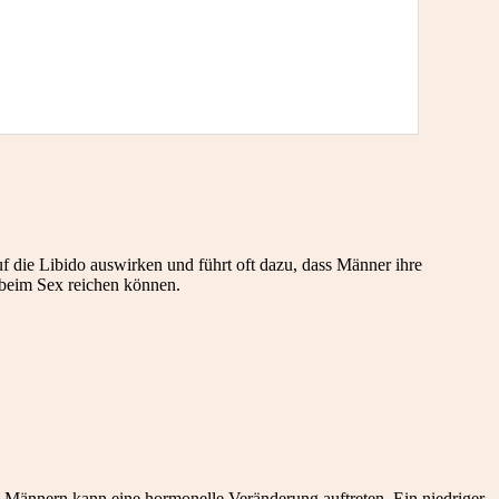
f die Libido auswirken und führt oft dazu, dass Männer ihre
l beim Sex reichen können.
n Männern kann eine hormonelle Veränderung auftreten. Ein niedriger