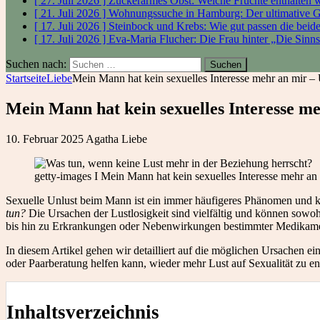
[ 27. Juli 2026 ]
Zuckerarmes Obst: Welche Früchte enthalten
[ 21. Juli 2026 ]
Wohnungssuche in Hamburg: Der ultimative 
[ 17. Juli 2026 ]
Steinbock und Krebs: Wie gut passen die bei
[ 17. Juli 2026 ]
Eva-Maria Flucher: Die Frau hinter „Die Sinn
Suchen nach:
Startseite
Liebe
Mein Mann hat kein sexuelles Interesse mehr an mir – U
Mein Mann hat kein sexuelles Interesse me
10. Februar 2025
Agatha
Liebe
getty-images I Mein Mann hat kein sexuelles Interesse mehr an
Sexuelle Unlust beim Mann ist ein immer häufigeres Phänomen und kan
tun?
Die Ursachen der Lustlosigkeit sind vielfältig und können sowo
bis hin zu Erkrankungen oder Nebenwirkungen bestimmter Medikam
In diesem Artikel gehen wir detailliert auf die möglichen Ursachen 
oder Paarberatung helfen kann, wieder mehr Lust auf Sexualität zu en
Inhaltsverzeichnis