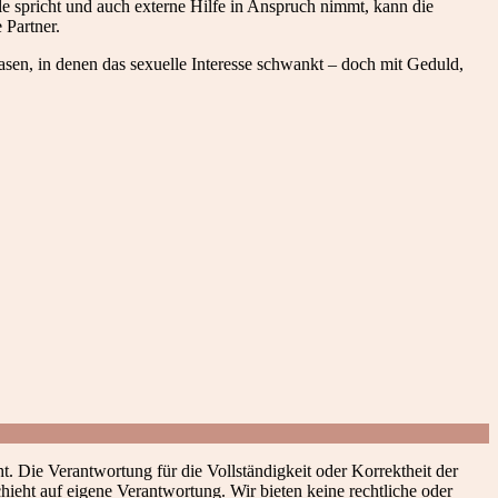
ühle spricht und auch externe Hilfe in Anspruch nimmt, kann die
 Partner.
asen, in denen das sexuelle Interesse schwankt – doch mit Geduld,
t. Die Verantwortung für die Vollständigkeit oder Korrektheit der
eht auf eigene Verantwortung. Wir bieten keine rechtliche oder