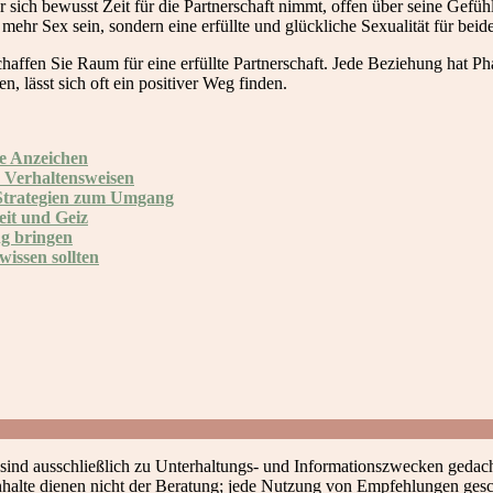
 Wer sich bewusst Zeit für die Partnerschaft nimmt, offen über seine Gef
 mehr Sex sein, sondern eine erfüllte und glückliche Sexualität für beide
haffen Sie Raum für eine erfüllte Partnerschaft. Jede Beziehung hat Ph
n, lässt sich oft ein positiver Weg finden.
e Anzeichen
 Verhaltensweisen
Strategien zum Umgang
it und Geiz
ng bringen
issen sollten
 sind ausschließlich zu Unterhaltungs- und Informationszwecken gedach
alte dienen nicht der Beratung; jede Nutzung von Empfehlungen geschi