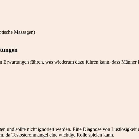
rotische Massagen)
rtungen
 Erwartungen führen, was wiederum dazu führen kann, dass Männer ke
en und sollte nicht ignoriert werden. Eine Diagnose von Lustlosigkeit
n, da Testosteronmangel eine wichtige Rolle spielen kann.