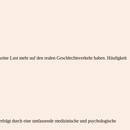
ine Lust mehr auf den realen Geschlechtsverkehr haben. Häufigkeit
 erfolgt durch eine umfassende medizinische und psychologische