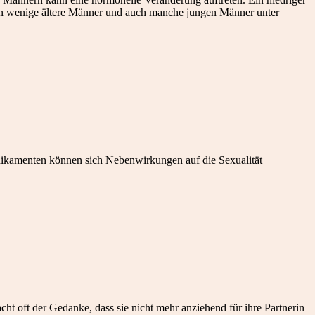
iden wenige ältere Männer und auch manche jungen Männer unter
dikamenten können sich Nebenwirkungen auf die Sexualität
 oft der Gedanke, dass sie nicht mehr anziehend für ihre Partnerin