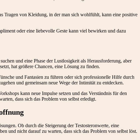
 Tragen von Kleidung, in der man sich wohlfühlt, kann eine positive
mpliment oder eine liebevolle Geste kann viel bewirken und dazu
 suchen und eine Phase der Lustlosigkeit als Herausforderung, aber
etzt, hat größere Chancen, eine Lösung zu finden.
nsche und Fantasien zu führen oder sich professionelle Hilfe durch
einzugehen und gemeinsam neue Wege der Intimität zu entdecken.
Workshops kann neue Impulse setzen und das Verständnis für den
arten, dass sich das Problem von selbst erledigt.
Hoffnung
sungen. Ob durch die Steigerung der Testosteronwerte, eine
ben und nicht darauf zu warten, dass sich das Problem von selbst löst.