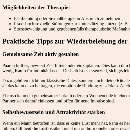
Möglichkeiten der Therapie:
Paarberatung oder Sexualtherapie in Anspruch zu nehmen
Praxisbuch sexuelle Störungen zur Unterstützung nutzen (z. B. 
Stressbewältigung und gegebenenfalls therapeutische Maßnah
Praktische Tipps zur Wiederbelebung der 
Gemeinsame Zeit aktiv gestalten
Paaren hilft es, bewusst Zeit füreinander einzuplanen. Dies kann durc
wenig Raum für Intimität lassen. Deshalb ist es essenziell, sich gezie
Dazu gehören nicht nur klassische Dates, sondern auch kleine Ritua
all das kann dazu beitragen, die emotionale Bindung zu stärken. Au
Ebenso kann ein gemeinsamer Urlaub oder ein Wochenende in einem roma
Partner sich darauf einlassen und offen für neue Impulse sind.
Selbstbewusstsein und Attraktivität stärken
Wenn ein Mann betroffen ist, dass er keine Lust mehr hat, kann es h
fühlen. Oft liegt die Lustlosigkeit nicht nur an hormonellen oder psyc