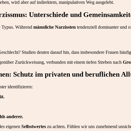
tehen, wird aber auf indirektem, manipulativen Weg ausgelebt.
rzissmus: Unterschiede und Gemeinsamkeit
che Typus. Während
männliche Narzissten
tendenziell dominanter und of
Geschlecht? Studien deuten darauf hin, dass insbesondere Frauen häufi
gegenüber Zurückweisung, verbunden mit einem tiefen Streben nach
Gros
n: Schutz im privaten und beruflichen All
er identifizieren:
ät.
hls anderer.
 des eigenen
Selbstwertes
zu achten. Fühlen wir uns zunehmend unsicher