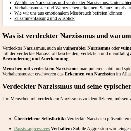
Weiblicher Narzissmus und verdeckter Narzissmus: Unterschi
Verhaltensmuster und Warnzeichen erkennen: Schutz im private
Wie wir uns aus emotionalem Missbrauch befreien können
Zusammenfassung und Ausblick
Was ist verdeckter Narzissmus und warum 
Verdeckter Narzissmus, auch als
vulnerabler Narzissmus
oder
vulne
tritt der verdeckte Narzisst oft bescheiden, verletzlich und unauffäll
Bewunderung und Anerkennung
.
Menschen mit verdecktem Narzissmus
manipulieren subtil und spie
Verhaltensmuster erschweren das
Erkennen von Narzissten
im Allta
Verdeckter Narzissmus und seine typische
Um Menschen mit verdecktem Narzissmus zu identifizieren, müssen w
Übertriebene Selbstkritik:
Verdeckte Narzissten präsentieren
Passiv-aggressives
Verhalten:
Subtile Aggression wird eingese