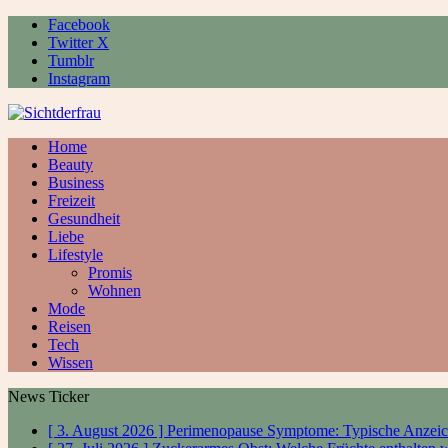
Facebook
Twitter X
Tumblr
Instagram
Home
Beauty
Business
Freizeit
Gesundheit
Liebe
Lifestyle
Promis
Wohnen
Mode
Reisen
Tech
Wissen
News Ticker
[ 3. August 2026 ]
Perimenopause Symptome: Typische Anzeic