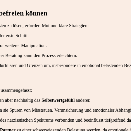
befreien können
en zu lösen, erfordert Mut und klare Strategien:
 erste Schritt.
r weiterer Manipulation.
er Beratung kann den Prozess erleichtern.
ürfnissen und Grenzen um, insbesondere in emotional belastenden Be
 Zusammengefasst:
zen aber nachhaltig das
Selbstwertgefühl
anderer.
en sie Spuren von Misstrauen, Verunsicherung und emotionaler Abhängi
des narzisstischen Spektrums verbunden und beeinflusst tiefgreifend 
Partner
zu einer schwerwiegenden Belastung werden, da emotionale A