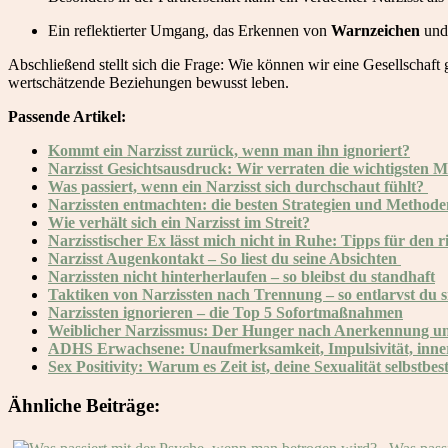
Ein reflektierter Umgang, das Erkennen von
Warnzeichen
und
Abschließend stellt sich die Frage: Wie können wir eine Gesellschaf
wertschätzende Beziehungen bewusst leben.
Passende Artikel:
Kommt ein Narzisst zurück, wenn man ihn ignoriert?
Narzisst Gesichtsausdruck: Wir verraten die wichtigsten 
Was passiert, wenn ein Narzisst sich durchschaut fühlt?
Narzissten entmachten: die besten Strategien und Methode
Wie verhält sich ein Narzisst im Streit?
Narzisstischer Ex lässt mich nicht in Ruhe: Tipps für den
Narzisst Augenkontakt – So liest du seine Absichten
Narzissten nicht hinterherlaufen – so bleibst du standhaft
Taktiken von Narzissten nach Trennung – so entlarvst du s
Narzissten ignorieren – die Top 5 Sofortmaßnahmen
Weiblicher Narzissmus: Der Hunger nach Anerkennung un
ADHS Erwachsene: Unaufmerksamkeit, Impulsivität, inne
Sex Positivity: Warum es Zeit ist, deine Sexualität selbstbe
Ähnliche Beiträge: