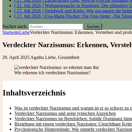
[ 27. Juli 2026 ]
Zuckerarmes Obst: Welche Früchte enthalten
[ 21. Juli 2026 ]
Wohnungssuche in Hamburg: Der ultimative 
[ 17. Juli 2026 ]
Steinbock und Krebs: Wie gut passen die bei
[ 17. Juli 2026 ]
Eva-Maria Flucher: Die Frau hinter „Die Sinn
Suchen nach:
Startseite
Liebe
Verdeckter Narzissmus: Erkennen, Verstehen und prof
Verdeckter Narzissmus: Erkennen, Versteh
29. April 2025
Agatha
Liebe
,
Gesundheit
Wie erkenne ich verdeckten Narzissmus?
Inhaltsverzeichnis
Was ist verdeckter Narzissmus und warum ist er so schwer zu 
Verdeckter Narzissmus und seine typischen Anzeichen
Verdeckter Narzissmus im Berufsleben: Subtile Dominanz hinte
Beziehung mit einem verdeckten Narzissten: Unsichtbare Kett
Psychologische Hintergründe: Wie entsteht verdeckter Narziss