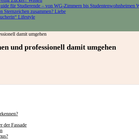
 wenig Zucker?
Wissen
Guide für Studierende – von WG-Zimmern bis Studentenwohnheimen
W
den Sternzeichen zusammen?
Liebe
sucherin“
Lifestyle
essionell damit umgehen
en und professionell damit umgehen
erkennen?
r der Fassade
en
mus?