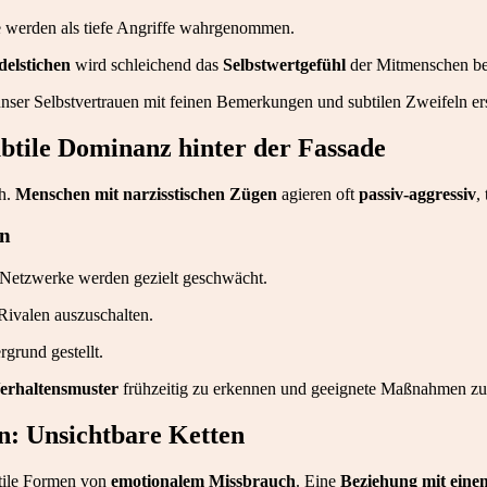
 werden als tiefe Angriffe wahrgenommen.
delstichen
wird schleichend das
Selbstwertgefühl
der Mitmenschen be
ser Selbstvertrauen mit feinen Bemerkungen und subtilen Zweifeln er
btile Dominanz hinter der Fassade
ch.
Menschen mit narzisstischen Zügen
agieren oft
passiv-aggressiv
,
en
 Netzwerke werden gezielt geschwächt.
Rivalen auszuschalten.
grund gestellt.
erhaltensmuster
frühzeitig zu erkennen und geeignete Maßnahmen zu 
n: Unsichtbare Ketten
btile Formen von
emotionalem Missbrauch
. Eine
Beziehung mit eine