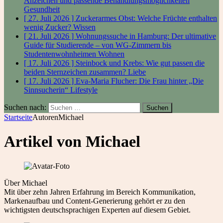
Anzeichen und passende Behandlungsmöglichkeiten
Gesundheit
[ 27. Juli 2026 ]
Zuckerarmes Obst: Welche Früchte enthalten
wenig Zucker?
Wissen
[ 21. Juli 2026 ]
Wohnungssuche in Hamburg: Der ultimative
Guide für Studierende – von WG-Zimmern bis
Studentenwohnheimen
Wohnen
[ 17. Juli 2026 ]
Steinbock und Krebs: Wie gut passen die
beiden Sternzeichen zusammen?
Liebe
[ 17. Juli 2026 ]
Eva-Maria Flucher: Die Frau hinter „Die
Sinnsucherin“
Lifestyle
Suchen nach:
Startseite
Autoren
Michael
Artikel von
Michael
Über Michael
Mit über zehn Jahren Erfahrung im Bereich Kommunikation,
Markenaufbau und Content-Generierung gehört er zu den
wichtigsten deutschsprachigen Experten auf diesem Gebiet.