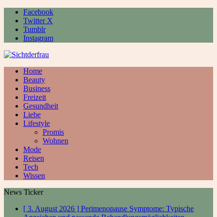
Facebook
Twitter X
Tumblr
Instagram
Home
Beauty
Business
Freizeit
Gesundheit
Liebe
Lifestyle
Promis
Wohnen
Mode
Reisen
Tech
Wissen
News Ticker
[ 3. August 2026 ]
Perimenopause Symptome: Typische