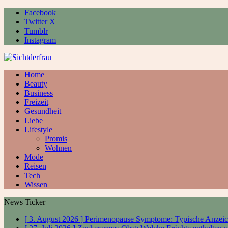
Facebook
Twitter X
Tumblr
Instagram
Home
Beauty
Business
Freizeit
Gesundheit
Liebe
Lifestyle
Promis
Wohnen
Mode
Reisen
Tech
Wissen
News Ticker
[ 3. August 2026 ]
Perimenopause Symptome: Typische Anzeic