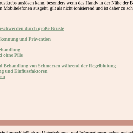
rustkrebs auslösen kann, besonders wenn das Handy in der Nähe der Bru
Mobiltelefonen ausgeht, gilt als nicht-ionisierend und ist daher zu sc
Beschwerden durch große Brüste
erkennung und Prävention
Behandlung
 ohne Pille
d Behandlung von Schmerzen während der Regelblutung
ng und Einflussfaktoren
ren
 sind ausschließlich zu Unterhaltungs- und Informationszwecken gedach