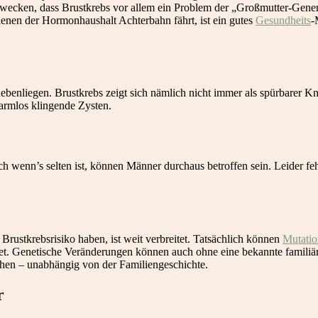
ken, dass Brustkrebs vor allem ein Problem der „Großmutter-Generati
enen der Hormonhaushalt Achterbahn fährt, ist ein gutes
Gesundheits
-
ebenliegen. Brustkrebs zeigt sich nämlich nicht immer als spürbarer K
armlos klingende Zysten.
ch wenn’s selten ist, können Männer durchaus betroffen sein. Leider fe
Brustkrebsrisiko haben, ist weit verbreitet. Tatsächlich können
Mutati
rdet. Genetische Veränderungen können auch ohne eine bekannte familiä
ehen – unabhängig von der Familiengeschichte.
r