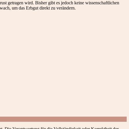
st getragen wird. Bisher gibt es jedoch keine wissenschaftlichen
hwach, um das Erbgut direkt zu verändern.
t. Die Verantwortung für die Vollständigkeit oder Korrektheit der