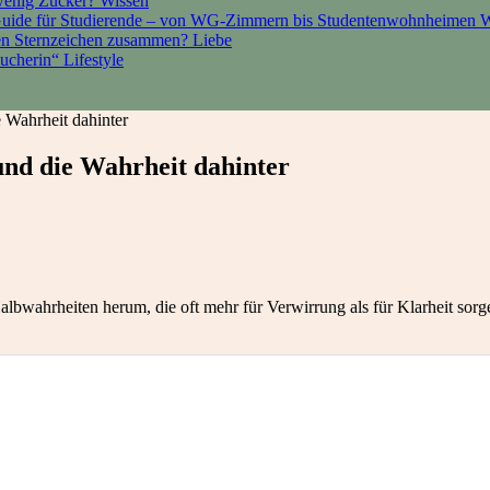
 wenig Zucker?
Wissen
Guide für Studierende – von WG-Zimmern bis Studentenwohnheimen
W
den Sternzeichen zusammen?
Liebe
sucherin“
Lifestyle
 Wahrheit dahinter
und die Wahrheit dahinter
ahrheiten herum, die oft mehr für Verwirrung als für Klarheit sorgen