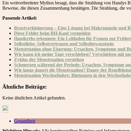
Ein weitverbreiteter Mythos besagt, dass die Strahlung von Handys B
Beweise, die diesen Zusammenhang bestätigen. Die Strahlung, die von 
Passende Artikel:
Brustverkleinerung – Eine Lösung bei Makromastie und 
Diese Fehler beim BH-Kauf vermeiden
Hautkrebs erkennen: Ein Leitfaden für Frauen zur Früh
Selbstliebe, Selbstvertrauen und Selbstbewusstsein
Menstruation ohne Eisprung: Ursachen, Symptome und 
Wie kann ich meine Tage verschieben? Verschieben mit und
Zyklus der Menstruation verstehen
Schmerzen während der Periode: Ursachen, Symptome un
Wie lange dauert die Menstruation? Dauer der Regelblutu
Menstruation Wechseljahre: Blutungen in den Wechseljah
Ähnliche Beiträge:
Keine ähnlichen Artikel gefunden.
Gesundheit
Wichtiger Hinweis:
Alle bereitgestellten Beiträge und Informationen