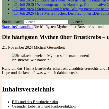
[ 27. Juli 2026 ]
Zuckerarmes Obst: Welche Früchte enthalten
[ 21. Juli 2026 ]
Wohnungssuche in Hamburg: Der ultimative 
[ 17. Juli 2026 ]
Steinbock und Krebs: Wie gut passen die bei
[ 17. Juli 2026 ]
Eva-Maria Flucher: Die Frau hinter „Die Sinn
Suchen nach:
Startseite
Gesundheit
Die häufigsten Mythen über Brustkrebs – und die
Die häufigsten Mythen über Brustkrebs – 
21. November 2024
Michael
Gesundheit
Brustkrebs: Wie handeln?
Rund um das Thema Brustkrebs schwirren unzählige Gerüchte und Halbw
Lupe und decken auf, was wirklich dahintersteckt.
Inhaltsverzeichnis
BHs und das Brustkrebsrisiko
Gesunder Lebensstil und Risikoreduktion