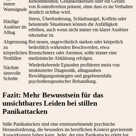
Benommenheit, Gedankenkreisen oder ein Gefühl
innere
von Kontrollverlust präsent, ohne dass es im Verhalten
Warnsignale
deutlich sichtbar wird.
Stress, Überforderung, Schlafmangel, Koffein oder
Häufige
belastende Situationen können die Anfälligkeit
Auslöser im
erhöhen, auch wenn nicht immer ein klarer Auslöser
Alltag
erkennbar ist.
Abgrenzung
Bei neuen, ungewöhnlich starken oder körperlich
zu
bedrohlich wirkenden Beschwerden, etwa
körperlichen
Brustschmerz oder Atemnot, sollte immer eine
Notfällen
medizinische Abklärung erfolgen.
Wiederkehrende Episoden profitieren meist von
Nächste
strukturierter Diagnostik, alltagsnahen
sinnvolle
Bewältigungsstrategien und gegebenenfalls
Schritte
psychotherapeutischer Behandlung.
Fazit: Mehr Bewusstsein für das
unsichtbares Leiden bei stillen
Panikattacken
Stille Panikattacken sind eine ernstzunehmende psychische
Herausforderung, die besonders im beruflichen Kontext gravierende
Auswirkungen haben kann. Jeder, der eine Panikattacke erlebt hat,