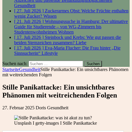
Anzeichen und passende Behandlungsmöglichkeiten
Gesundheit
[ 27. Juli 2026 ]
Zuckerarmes Obst: Welche Früchte enthalten
wenig Zucker?
Wissen
[ 21. Juli 2026 ]
Wohnungssuche in Hamburg: Der ultimative
Guide für Studierende – von WG-Zimmern bis
Studentenwohnheimen
Wohnen
[ 17. Juli 2026 ]
Steinbock und Krebs: Wie gut passen die
beiden Sternzeichen zusammen?
Liebe
[ 17. Juli 2026 ]
Eva-Maria Flucher: Die Frau hinter „Die
Sinnsucherin“
Lifestyle
Suchen nach:
Startseite
Gesundheit
Stille Panikattacke: Ein unsichtbares Phänomen
mit weitreichenden Folgen
Stille Panikattacke: Ein unsichtbares
Phänomen mit weitreichenden Folgen
27. Februar 2025
Doris
Gesundheit
Unsplash I getty-images I Stille Panikattacke