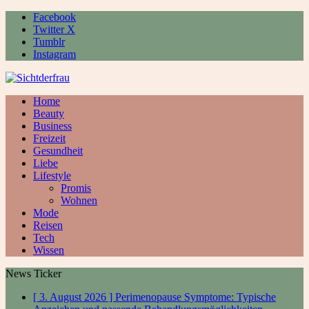
Facebook
Twitter X
Tumblr
Instagram
Home
Beauty
Business
Freizeit
Gesundheit
Liebe
Lifestyle
Promis
Wohnen
Mode
Reisen
Tech
Wissen
News Ticker
[ 3. August 2026 ]
Perimenopause Symptome: Typische