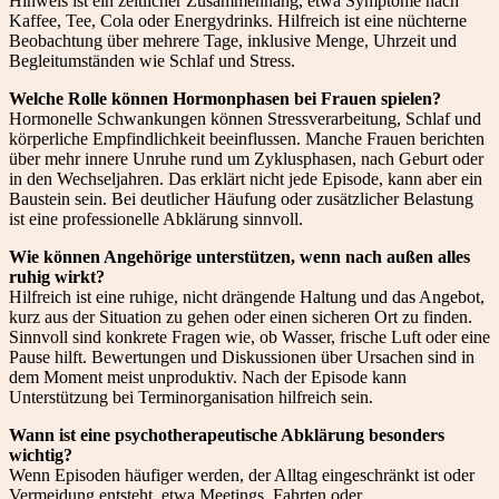
Hinweis ist ein zeitlicher Zusammenhang, etwa Symptome nach
Kaffee, Tee, Cola oder Energydrinks. Hilfreich ist eine nüchterne
Beobachtung über mehrere Tage, inklusive Menge, Uhrzeit und
Begleitumständen wie Schlaf und Stress.
Welche Rolle können Hormonphasen bei Frauen spielen?
Hormonelle Schwankungen können Stressverarbeitung, Schlaf und
körperliche Empfindlichkeit beeinflussen. Manche Frauen berichten
über mehr innere Unruhe rund um Zyklusphasen, nach Geburt oder
in den Wechseljahren. Das erklärt nicht jede Episode, kann aber ein
Baustein sein. Bei deutlicher Häufung oder zusätzlicher Belastung
ist eine professionelle Abklärung sinnvoll.
Wie können Angehörige unterstützen, wenn nach außen alles
ruhig wirkt?
Hilfreich ist eine ruhige, nicht drängende Haltung und das Angebot,
kurz aus der Situation zu gehen oder einen sicheren Ort zu finden.
Sinnvoll sind konkrete Fragen wie, ob Wasser, frische Luft oder eine
Pause hilft. Bewertungen und Diskussionen über Ursachen sind in
dem Moment meist unproduktiv. Nach der Episode kann
Unterstützung bei Terminorganisation hilfreich sein.
Wann ist eine psychotherapeutische Abklärung besonders
wichtig?
Wenn Episoden häufiger werden, der Alltag eingeschränkt ist oder
Vermeidung entsteht, etwa Meetings, Fahrten oder