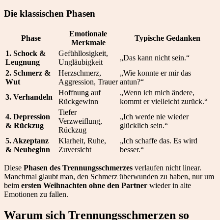
Die klassischen Phasen
Emotionale
Phase
Typische Gedanken
Merkmale
1. Schock &
Gefühllosigkeit,
„Das kann nicht sein.“
Leugnung
Ungläubigkeit
2. Schmerz &
Herzschmerz,
„Wie konnte er mir das
Wut
Aggression, Trauer
antun?“
Hoffnung auf
„Wenn ich mich ändere,
3. Verhandeln
Rückgewinn
kommt er vielleicht zurück.“
Tiefer
4. Depression
„Ich werde nie wieder
Verzweiflung,
& Rückzug
glücklich sein.“
Rückzug
5. Akzeptanz
Klarheit, Ruhe,
„Ich schaffe das. Es wird
& Neubeginn
Zuversicht
besser.“
Diese
Phasen des Trennungsschmerzes
verlaufen nicht linear.
Manchmal glaubt man, den Schmerz überwunden zu haben, nur um
beim
ersten Weihnachten ohne den Partner
wieder in alte
Emotionen zu fallen.
Warum sich Trennungsschmerzen so