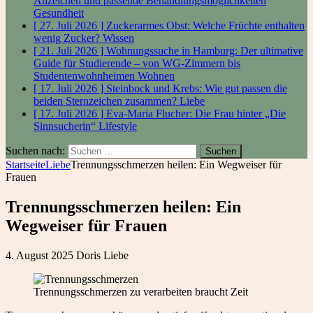
Anzeichen und passende Behandlungsmöglichkeiten
Gesundheit
[ 27. Juli 2026 ]
Zuckerarmes Obst: Welche Früchte enthalten
wenig Zucker?
Wissen
[ 21. Juli 2026 ]
Wohnungssuche in Hamburg: Der ultimative
Guide für Studierende – von WG-Zimmern bis
Studentenwohnheimen
Wohnen
[ 17. Juli 2026 ]
Steinbock und Krebs: Wie gut passen die
beiden Sternzeichen zusammen?
Liebe
[ 17. Juli 2026 ]
Eva-Maria Flucher: Die Frau hinter „Die
Sinnsucherin“
Lifestyle
Suchen nach:
Startseite
Liebe
Trennungsschmerzen heilen: Ein Wegweiser für
Frauen
Trennungsschmerzen heilen: Ein
Wegweiser für Frauen
4. August 2025
Doris
Liebe
Trennungsschmerzen zu verarbeiten braucht Zeit