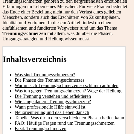
Trennungsschmerzen gehören zu den tiefgreifendsten emotionalen
Erfahrungen im Leben eines Menschen. Für viele Frauen bedeutet
das Ende einer Beziehung nicht nur den Verlust eines geliebten
Menschen, sondern auch das Erschüttern von Zukunftsplänen,
Identität und Vertrauen. In diesem Artikel findest du einen
einfühlsamen und fundierten Wegweiser rund um das Thema
Trennungsschmerzen
mit allem, was du über die Phasen,
Umgangsstrategien und Heilung wissen musst.
Inhaltsverzeichnis
Was sind Trennungsschmerzen?
Die Phasen des Trennungsschmerzes
Warum sich Trennungsschmerzen so schlimm anfühlen
Was tun gegen Trennungsschmerzen? Wege der Heilung
Die Trennung verstehen und reflektieren
Wie lange dauern Trennungsschmerzen?
Wann professionelle Hilfe sinnvoll ist
Neuorientierung und das Leben danach
Tabelle: Was dir in den verschiedenen Phasen helfen kann
FAQ: Häufige Fragen rund um Trennungsschmerzen
Fazit: Trennungsschmerzen