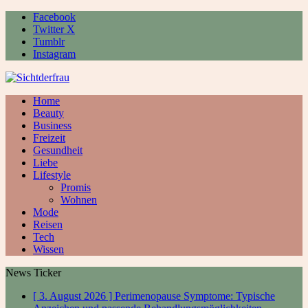
Facebook
Twitter X
Tumblr
Instagram
Home
Beauty
Business
Freizeit
Gesundheit
Liebe
Lifestyle
Promis
Wohnen
Mode
Reisen
Tech
Wissen
News Ticker
[ 3. August 2026 ]
Perimenopause Symptome: Typische