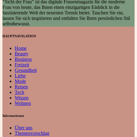
"Sicht der Frau" ist das digitale Frauenmagazin für die moderne
Frau von heute, das Ihnen einen einzigartigen Einblick in die
faszinierende Welt der neuesten Trends bietet. Tauchen Sie ein,
lassen Sie sich inspirieren und entfalten Sie Ihren persönlichen Stil
selbstbewusst.
HAUPTNAVIGATION
Home
Beauty
Business
Freizeit
Gesundheit
Liebe
Mode
Reisen
Tech
Wissen
Wohnen
Informationen
Über uns
Themenvorschlag