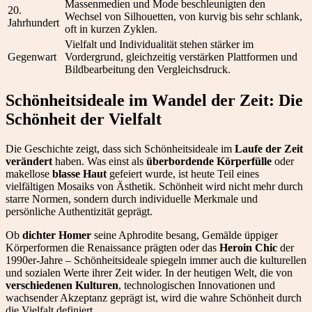
Massenmedien und Mode beschleunigten den
20.
Wechsel von Silhouetten, von kurvig bis sehr schlank,
Jahrhundert
oft in kurzen Zyklen.
Vielfalt und Individualität stehen stärker im
Gegenwart
Vordergrund, gleichzeitig verstärken Plattformen und
Bildbearbeitung den Vergleichsdruck.
Schönheitsideale im Wandel der Zeit: Die
Schönheit der Vielfalt
Die Geschichte zeigt, dass sich Schönheitsideale im
Laufe der Zeit
verändert
haben. Was einst als
überbordende Körperfülle
oder
makellose
blasse Haut
gefeiert wurde, ist heute Teil eines
vielfältigen Mosaiks von Ästhetik. Schönheit wird nicht mehr durch
starre Normen, sondern durch individuelle Merkmale und
persönliche Authentizität geprägt.
Ob
dichter Homer
seine Aphrodite besang, Gemälde üppiger
Körperformen die Renaissance prägten oder das
Heroin Chic
der
1990er-Jahre – Schönheitsideale spiegeln immer auch die kulturellen
und sozialen Werte ihrer Zeit wider. In der heutigen Welt, die von
verschiedenen Kulturen
, technologischen Innovationen und
wachsender Akzeptanz geprägt ist, wird die wahre Schönheit durch
die Vielfalt definiert.