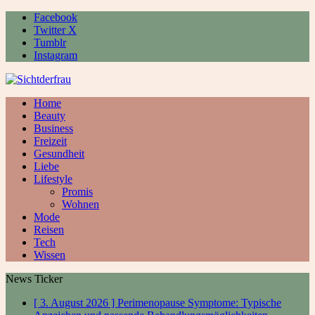
Facebook
Twitter X
Tumblr
Instagram
Home
Beauty
Business
Freizeit
Gesundheit
Liebe
Lifestyle
Promis
Wohnen
Mode
Reisen
Tech
Wissen
News Ticker
[ 3. August 2026 ]
Perimenopause Symptome: Typische