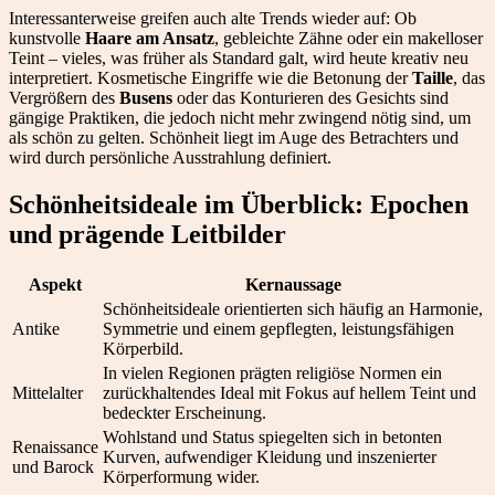
Interessanterweise greifen auch alte Trends wieder auf: Ob
kunstvolle
Haare am Ansatz
, gebleichte Zähne oder ein makelloser
Teint – vieles, was früher als Standard galt, wird heute kreativ neu
interpretiert. Kosmetische Eingriffe wie die Betonung der
Taille
, das
Vergrößern des
Busens
oder das Konturieren des Gesichts sind
gängige Praktiken, die jedoch nicht mehr zwingend nötig sind, um
als schön zu gelten. Schönheit liegt im Auge des Betrachters und
wird durch persönliche Ausstrahlung definiert.
Schönheitsideale im Überblick: Epochen
und prägende Leitbilder
Aspekt
Kernaussage
Schönheitsideale orientierten sich häufig an Harmonie,
Antike
Symmetrie und einem gepflegten, leistungsfähigen
Körperbild.
In vielen Regionen prägten religiöse Normen ein
Mittelalter
zurückhaltendes Ideal mit Fokus auf hellem Teint und
bedeckter Erscheinung.
Wohlstand und Status spiegelten sich in betonten
Renaissance
Kurven, aufwendiger Kleidung und inszenierter
und Barock
Körperformung wider.