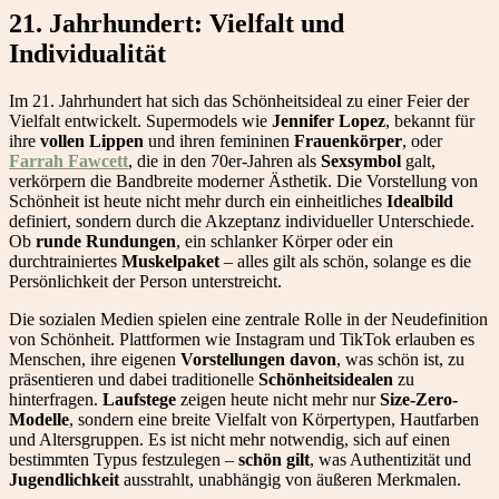
21. Jahrhundert: Vielfalt und
Individualität
Im 21. Jahrhundert hat sich das Schönheitsideal zu einer Feier der
Vielfalt entwickelt. Supermodels wie
Jennifer Lopez
, bekannt für
ihre
vollen Lippen
und ihren femininen
Frauenkörper
, oder
Farrah Fawcett
, die in den 70er-Jahren als
Sexsymbol
galt,
verkörpern die Bandbreite moderner Ästhetik. Die Vorstellung von
Schönheit ist heute nicht mehr durch ein einheitliches
Idealbild
definiert, sondern durch die Akzeptanz individueller Unterschiede.
Ob
runde Rundungen
, ein schlanker Körper oder ein
durchtrainiertes
Muskelpaket
– alles gilt als schön, solange es die
Persönlichkeit der Person unterstreicht.
Die sozialen Medien spielen eine zentrale Rolle in der Neudefinition
von Schönheit. Plattformen wie Instagram und TikTok erlauben es
Menschen, ihre eigenen
Vorstellungen davon
, was schön ist, zu
präsentieren und dabei traditionelle
Schönheitsidealen
zu
hinterfragen.
Laufstege
zeigen heute nicht mehr nur
Size-Zero-
Modelle
, sondern eine breite Vielfalt von Körpertypen, Hautfarben
und Altersgruppen. Es ist nicht mehr notwendig, sich auf einen
bestimmten Typus festzulegen –
schön gilt
, was Authentizität und
Jugendlichkeit
ausstrahlt, unabhängig von äußeren Merkmalen.