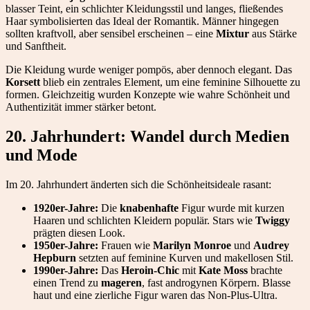
blasser Teint, ein schlichter Kleidungsstil und langes, fließendes
Haar symbolisierten das Ideal der Romantik. Männer hingegen
sollten kraftvoll, aber sensibel erscheinen – eine
Mixtur
aus Stärke
und Sanftheit.
Die Kleidung wurde weniger pompös, aber dennoch elegant. Das
Korsett
blieb ein zentrales Element, um eine feminine Silhouette zu
formen. Gleichzeitig wurden Konzepte wie wahre Schönheit und
Authentizität immer stärker betont.
20. Jahrhundert: Wandel durch Medien
und Mode
Im 20. Jahrhundert änderten sich die Schönheitsideale rasant:
1920er-Jahre:
Die
knabenhafte
Figur wurde mit kurzen
Haaren und schlichten Kleidern populär. Stars wie
Twiggy
prägten diesen Look.
1950er-Jahre:
Frauen wie
Marilyn Monroe
und
Audrey
Hepburn
setzten auf feminine Kurven und makellosen Stil.
1990er-Jahre:
Das
Heroin-Chic
mit
Kate Moss
brachte
einen Trend zu
mageren
, fast androgynen Körpern. Blasse
haut und eine zierliche Figur waren das Non-Plus-Ultra.