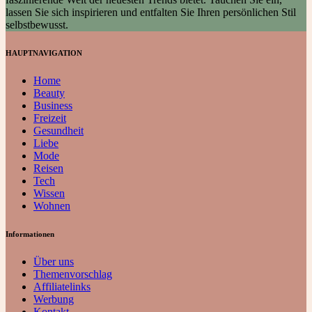
lassen Sie sich inspirieren und entfalten Sie Ihren persönlichen Stil
selbstbewusst.
HAUPTNAVIGATION
Home
Beauty
Business
Freizeit
Gesundheit
Liebe
Mode
Reisen
Tech
Wissen
Wohnen
Informationen
Über uns
Themenvorschlag
Affiliatelinks
Werbung
Kontakt