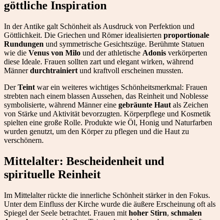
göttliche Inspiration
In der Antike galt Schönheit als Ausdruck von Perfektion und
Göttlichkeit. Die Griechen und Römer idealisierten
proportionale
Rundungen
und symmetrische Gesichtszüge. Berühmte Statuen
wie die
Venus von Milo
und der athletische
Adonis
verkörperten
diese Ideale. Frauen sollten zart und elegant wirken, während
Männer
durchtrainiert
und kraftvoll erscheinen mussten.
Der
Teint
war ein weiteres wichtiges Schönheitsmerkmal: Frauen
strebten nach einem blassen Aussehen, das Reinheit und Noblesse
symbolisierte, während Männer eine
gebräunte Haut
als Zeichen
von Stärke und Aktivität bevorzugten. Körperpflege und Kosmetik
spielten eine große Rolle. Produkte wie Öl, Honig und Naturfarben
wurden genutzt, um den Körper zu pflegen und die Haut zu
verschönern.
Mittelalter: Bescheidenheit und
spirituelle Reinheit
Im Mittelalter rückte die innerliche Schönheit stärker in den Fokus.
Unter dem Einfluss der Kirche wurde die äußere Erscheinung oft als
Spiegel der Seele betrachtet. Frauen mit
hoher Stirn
,
schmalen