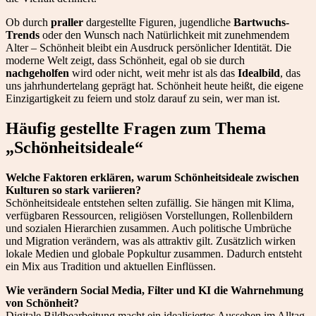
Ob durch
praller
dargestellte Figuren, jugendliche
Bartwuchs-
Trends
oder den Wunsch nach Natürlichkeit mit zunehmendem
Alter – Schönheit bleibt ein Ausdruck persönlicher Identität. Die
moderne Welt zeigt, dass Schönheit, egal ob sie durch
nachgeholfen
wird oder nicht, weit mehr ist als das
Idealbild
, das
uns jahrhundertelang geprägt hat. Schönheit heute heißt, die eigene
Einzigartigkeit zu feiern und stolz darauf zu sein, wer man ist.
Häufig gestellte Fragen zum Thema
„Schönheitsideale“
Welche Faktoren erklären, warum Schönheitsideale zwischen
Kulturen so stark variieren?
Schönheitsideale entstehen selten zufällig. Sie hängen mit Klima,
verfügbaren Ressourcen, religiösen Vorstellungen, Rollenbildern
und sozialen Hierarchien zusammen. Auch politische Umbrüche
und Migration verändern, was als attraktiv gilt. Zusätzlich wirken
lokale Medien und globale Popkultur zusammen. Dadurch entsteht
ein Mix aus Tradition und aktuellen Einflüssen.
Wie verändern Social Media, Filter und KI die Wahrnehmung
von Schönheit?
Digitale Bildbearbeitung macht ein idealisiertes Aussehen im Alltag