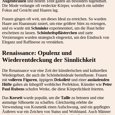
Augenbrauen
und hellem Teint galten als besonders tugendhaft.
Die Mode verlangte oft verdeckte Körper, wodurch ein subtiler
Fokus auf Gesicht und Haaren lag.
Frauen gingen oft weit, um dieses Ideal zu erreichen. So wurden
Haare am Haaransatz rasiert, um eine größere Stirn zu erzeugen,
und es wurde mit
Schminke
experimentiert, um die Haut heller
erscheinen zu lassen.
Schönheitspflästerchen
und zarte
Verzierungen wurden strategisch eingesetzt, um den Eindruck von
Eleganz und Raffinesse zu verstärken.
Renaissance: Opulenz und
Wiederentdeckung der Sinnlichkeit
Die Renaissance war eine Zeit der künstlerischen und kulturellen
Wiedergeburt, die auch die Schönheitsideale beeinflusste. Frauen
mit
volleren Figuren
, üppigem
Dekolleté
und einer
ausladenden
Hüfte
galten als Inbegriff weiblicher Perfektion. Künstler wie
Peter
Paul Rubens
schufen Werke, die diese Körperlichkeit feierten.
Das
Korsett
wurde populär, um die
Taille
zu betonen und eine
anmutige Silhouette zu schaffen. Gleichzeitig erlebte die
Verwendung von Kosmetik einen Aufschwung, und ein gepflegtes
Äußeres war ein Zeichen von Status und Wohlstand. Auch Männer