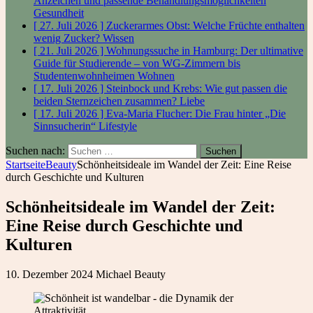
Anzeichen und passende Behandlungsmöglichkeiten
Gesundheit
[ 27. Juli 2026 ]
Zuckerarmes Obst: Welche Früchte enthalten
wenig Zucker?
Wissen
[ 21. Juli 2026 ]
Wohnungssuche in Hamburg: Der ultimative
Guide für Studierende – von WG-Zimmern bis
Studentenwohnheimen
Wohnen
[ 17. Juli 2026 ]
Steinbock und Krebs: Wie gut passen die
beiden Sternzeichen zusammen?
Liebe
[ 17. Juli 2026 ]
Eva-Maria Flucher: Die Frau hinter „Die
Sinnsucherin“
Lifestyle
Suchen nach:
Startseite
Beauty
Schönheitsideale im Wandel der Zeit: Eine Reise
durch Geschichte und Kulturen
Schönheitsideale im Wandel der Zeit:
Eine Reise durch Geschichte und
Kulturen
10. Dezember 2024
Michael
Beauty