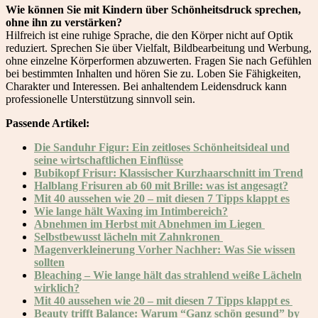
Wie können Sie mit Kindern über Schönheitsdruck sprechen,
ohne ihn zu verstärken?
Hilfreich ist eine ruhige Sprache, die den Körper nicht auf Optik
reduziert. Sprechen Sie über Vielfalt, Bildbearbeitung und Werbung,
ohne einzelne Körperformen abzuwerten. Fragen Sie nach Gefühlen
bei bestimmten Inhalten und hören Sie zu. Loben Sie Fähigkeiten,
Charakter und Interessen. Bei anhaltendem Leidensdruck kann
professionelle Unterstützung sinnvoll sein.
Passende Artikel:
Die Sanduhr Figur: Ein zeitloses Schönheitsideal und
seine wirtschaftlichen Einflüsse
Bubikopf Frisur: Klassischer Kurzhaarschnitt im Trend
Halblang Frisuren ab 60 mit Brille: was ist angesagt?
Mit 40 aussehen wie 20 – mit diesen 7 Tipps klappt e
s
Wie lange hält Waxing im Intimbereich?
Abnehmen im Herbst mit Abnehmen im Liegen
Selbstbewusst lächeln mit Zahnkronen
Magenverkleinerung Vorher Nachher: Was Sie wissen
sollten
Bleaching – Wie lange hält das strahlend weiße Lächeln
wirklich?
Mit 40 aussehen wie 20 – mit diesen 7 Tipps klappt es
Beauty trifft Balance: Warum “Ganz schön gesund” by