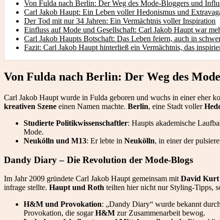
Von Fulda nach Berlin: Der Weg des Mode-Bloggers und Influ
Carl Jakob Haupt: Ein Leben voller Hedonismus und Extravag
Der Tod mit nur 34 Jahren: Ein Vermächtnis voller Inspiration
Einfluss auf Mode und Gesellschaft: Carl Jakob Haupt war meh
Carl Jakob Haupts Botschaft: Das Leben feiern, auch in schwe
Fazit: Carl Jakob Haupt hinterließ ein Vermächtnis, das inspirie
Von Fulda nach Berlin: Der Weg des Mode
Carl Jakob Haupt wurde in Fulda geboren und wuchs in einer eher
kreativen Szene
einen Namen machte.
Berlin
, eine Stadt voller
Hed
Studierte Politikwissenschaftler
: Haupts akademische Laufbah
Mode.
Neukölln und M13
: Er lebte in
Neukölln
, in einer der pulsi
Dandy Diary – Die Revolution der Mode-Blogs
Im Jahr 2009 gründete Carl Jakob Haupt gemeinsam mit
David Kurt
infrage stellte.
Haupt und Roth
teilten hier nicht nur Styling-Tipps,
H&M und Provokation
: „Dandy Diary“ wurde bekannt durch 
Provokation, die sogar
H&M
zur Zusammenarbeit bewog.