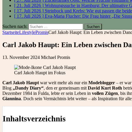
[ 27. Juli 2026 ]
Zuckerarmes Obst: Welche Früchte enthalten
[ 21. Juli 2026 ]
Wohnungssuche in Hamburg: Der ultimative 
[ 17. Juli 2026 ]
Steinbock und Krebs: Wie gut passen die bei
[ 17. Juli 2026 ]
Eva-Maria Flucher: Die Frau hinter „Die Sinn
Suchen nach:
Startseite
Lifestyle
Promis
Carl Jakob Haupt: Ein Leben zwischen Dan
Carl Jakob Haupt: Ein Leben zwischen D
13. November 2024
Michael
Promis
Carl Jakob Haupt im Fokus
Carl Jakob Haupt
war weit mehr als nur ein
Modeblogger
– er war
Blog
„Dandy Diary“
, den er gemeinsam mit
David Kurt Roth
betri
Dezember 1984 in Fulda, lebte er sein Leben in
vollen Zügen
, bis ih
Giannina
. Doch sein Vermächtnis lebt weiter – als Inspiration für all
Inhaltsverzeichnis