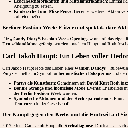
Lederhosenfabrikanten und Mittelamerikanisch
: Einmal li
Aneignung zu setzen.
Kinderarbeit und Mike Pence
: Bei einer weiteren Aktion ver
auftreten ließen.
Berliner Fashion Week: Flitzer und spektakuläre Akt
Die
„Dandy Diary“-Fashion Week Openings
waren oft das eigentl
Deutschlandfahne
gefertigt wurden, brachten Haupt und Roth fris
Carl Jakob Haupt: Ein Leben voller Hedo
Carl Jakob Haupt lebte das Leben eines
wahren Dandys
– stilbewus
Partys schnell zum Symbol für
hedonistischen Eskapismus
und den 
Partys als Kunstform
: Gemeinsam mit
David Kurt Roth
insz
Bonnie Strange und inoffizielle Mode-Events
: Er arbeitete 
der
Berlin Fashion Week
wurden.
Symbolische Aktionen und der Rechtspatriotismus
: Einmal 
Tendenzen
in der Gesellschaft.
Der Kampf gegen den Krebs und die Hochzeit auf Sizi
2017 erhielt Carl Jakob Haupt die
Krebsdiagnose
. Doch anstatt sich