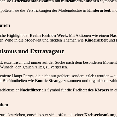
eßen sie
Lederhosenfabrikanten
mit
mittelamerikanischen
Symbolen a
spotteten sie die Verstrickungen der Modeindustrie in
Kinderarbeit
, i
ionen
iche Highlight der
Berlin Fashion Week
. Mit Aktionen wie einem
Nac
chen Wind in die Modewelt und rückten Themen wie
Kinderarbeit
und
nismus und Extravaganz
st, exzentrisch und immer auf der Suche nach dem besonderen Moment
Wunsch, den grauen Alltag zu vergessen.
enierte Haupt Partys, die nicht nur gefeiert, sondern
erlebt
wurden – ei
mit Berühmtheiten wie
Bonnie Strange
zusammen und organisierte zahl
schleuste er
Nacktflitzer
als Symbol für die
Freiheit des Körpers
in e
lien
 zurückzuziehen, entschloss er sich, offen mit seiner
Krebserkrankung