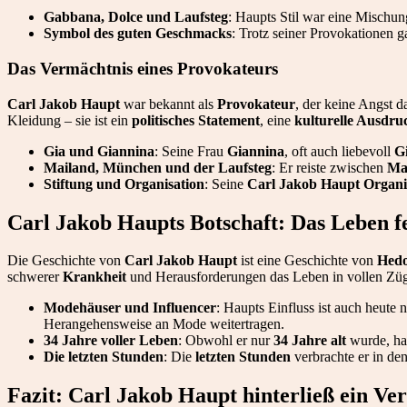
Gabbana, Dolce und Laufsteg
: Haupts Stil war eine Mischu
Symbol des guten Geschmacks
: Trotz seiner Provokationen g
Das Vermächtnis eines Provokateurs
Carl Jakob Haupt
war bekannt als
Provokateur
, der keine Angst d
Kleidung – sie ist ein
politisches Statement
, eine
kulturelle Ausdru
Gia und Giannina
: Seine Frau
Giannina
, oft auch liebevoll
G
Mailand, München und der Laufsteg
: Er reiste zwischen
Ma
Stiftung und Organisation
: Seine
Carl Jakob Haupt Organi
Carl Jakob Haupts Botschaft: Das Leben fe
Die Geschichte von
Carl Jakob Haupt
ist eine Geschichte von
Hed
schwerer
Krankheit
und Herausforderungen das Leben in vollen Züg
Modehäuser und Influencer
: Haupts Einfluss ist auch heute 
Herangehensweise an Mode weitertragen.
34 Jahre voller Leben
: Obwohl er nur
34 Jahre alt
wurde, hat
Die letzten Stunden
: Die
letzten Stunden
verbrachte er in de
Fazit: Carl Jakob Haupt hinterließ ein Ver