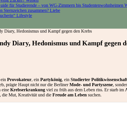
 wenig Zucker?
Wissen
Guide für Studierende – von WG-Zimmern bis Studentenwohnheimen
W
den Sternzeichen zusammen?
Liebe
sucherin“
Lifestyle
dy Diary, Hedonismus und Kampf gegen den Krebs
andy Diary, Hedonismus und Kampf gegen d
 ein
Provokateur
, ein
Partykönig
, ein
Studierter Politikwissenschaf
eb, prägte Haupt nicht nur die Berliner
Mode- und Partyszene
, sonde
n eine
Krebserkrankung
viel zu früh aus dem Leben riss. Er starb im
e, die Mut, Kreativität und die
Freude am Leben
suchen.