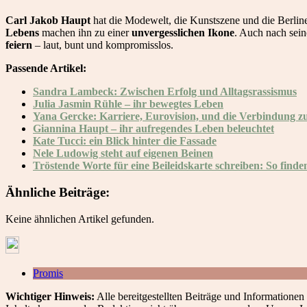
Carl Jakob Haupt
hat die Modewelt, die Kunstszene und die Berline
Lebens
machen ihn zu einer
unvergesslichen Ikone
. Auch nach se
feiern
– laut, bunt und kompromisslos.
Passende Artikel:
Sandra Lambeck: Zwischen Erfolg und Alltagsrassismus
Julia Jasmin Rühle – ihr bewegtes Leben
Yana Gercke: Karriere, Eurovision, und die Verbindung 
Giannina Haupt – ihr aufregendes Leben beleuchtet
Kate Tucci: ein Blick hinter die Fassade
Nele Ludowig steht auf eigenen Beinen
Tröstende Worte für eine Beileidskarte schreiben: So finden
Ähnliche Beiträge:
Keine ähnlichen Artikel gefunden.
Promis
Wichtiger Hinweis:
Alle bereitgestellten Beiträge und Informationen