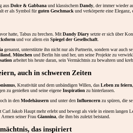
ng aus
Dolce & Gabbana
und klassischem
Dandy
, der immer wieder 
alt er als Symbol für
guten Geschmack
und verkörperte eine Eleganz, d
avor hatte, Tabus zu brechen. Mit
Dandy Diary
setzte er sich über Ko
cksform
und vor allem ein
Spiegel der Gesellschaft
.
ia
genannt, unterstützte ihn nicht nur als Partnerin, sondern war auch se
iland
,
München
und Berlin hin und her, um seine Projekte zu verwir
sation
arbeitet bis heute daran, sein Vermächtnis zu bewahren und kr
iern, auch in schweren Zeiten
onismus
, Kreativität und dem unbändigen Willen, das
Leben zu feiern
en zu genießen und seine eigene
Inspiration
zu hinterlassen.
noch in den
Modehäusern
und unter den
Influencern
zu spüren, die s
 Carl Jakob Haupt mehr erlebt und bewegt als viele in einem langen L
n Armen seiner Frau
Giannina
, die ihm bis zuletzt beistand.
mächtnis, das inspiriert