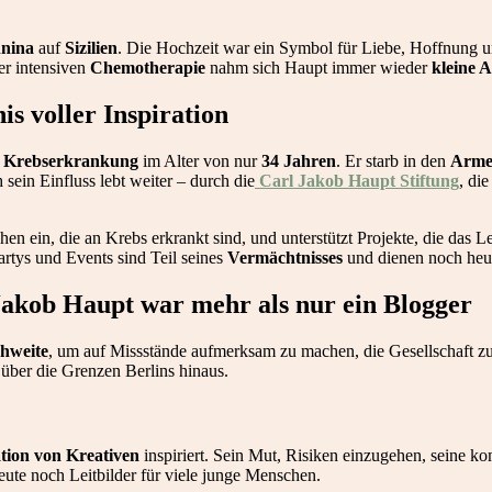
nina
auf
Sizilien
. Die Hochzeit war ein Symbol für Liebe, Hoffnung u
der intensiven
Chemotherapie
nahm sich Haupt immer wieder
kleine 
s voller Inspiration
r
Krebserkrankung
im Alter von nur
34 Jahren
. Er starb in den
Arme
 sein Einfluss lebt weiter – durch die
Carl Jakob Haupt Stiftung
, di
hen ein, die an Krebs erkrankt sind, und unterstützt Projekte, die das 
artys und Events sind Teil seines
Vermächtnisses
und dienen noch heute
 Jakob Haupt war mehr als nur ein Blogger
hweite
, um auf Missstände aufmerksam zu machen, die Gesellschaft zu
 über die Grenzen Berlins hinaus.
tion von Kreativen
inspiriert. Sein Mut, Risiken einzugehen, seine 
eute noch Leitbilder für viele junge Menschen.