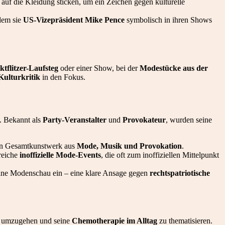
uf die Kleidung sticken, um ein Zeichen gegen kulturelle
ndem sie
US-Vizepräsident Mike Pence
symbolisch in ihren Shows
ktflitzer-Laufsteg
oder einer Show, bei der
Modestücke aus der
Kulturkritik
in den Fokus.
. Bekannt als
Party-Veranstalter
und
Provokateur
, wurden seine
n Gesamtkunstwerk aus
Mode, Musik und Provokation
.
reiche
inoffizielle Mode-Events
, die oft zum inoffiziellen Mittelpunkt
ine Modenschau ein – eine klare Ansage gegen
rechtspatriotische
umzugehen und seine
Chemotherapie im Alltag
zu thematisieren.