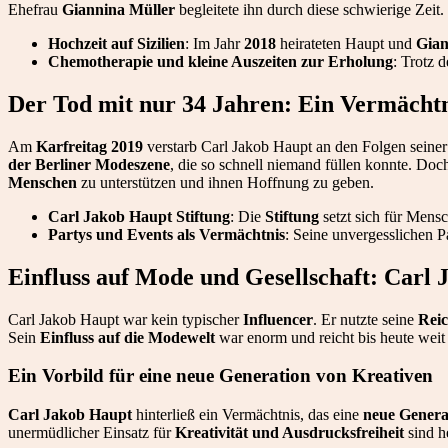
Ehefrau
Giannina Müller
begleitete ihn durch diese schwierige Zeit.
Hochzeit auf Sizilien
: Im Jahr
2018
heirateten Haupt und
Gian
Chemotherapie und kleine Auszeiten zur Erholung
: Trotz 
Der Tod mit nur 34 Jahren: Ein Vermächtni
Am
Karfreitag 2019
verstarb Carl Jakob Haupt an den Folgen seine
der Berliner Modeszene
, die so schnell niemand füllen konnte. Doch
Menschen
zu unterstützen und ihnen Hoffnung zu geben.
Carl Jakob Haupt Stiftung
: Die
Stiftung
setzt sich für Mensc
Partys und Events als Vermächtnis
: Seine unvergesslichen P
Einfluss auf Mode und Gesellschaft: Carl
Carl Jakob Haupt war kein typischer
Influencer
. Er nutzte seine
Reic
Sein
Einfluss auf die Modewelt
war enorm und reicht bis heute weit
Ein Vorbild für eine neue Generation von Kreativen
Carl Jakob Haupt
hinterließ ein Vermächtnis, das eine
neue Genera
unermüdlicher Einsatz für
Kreativität und Ausdrucksfreiheit
sind h