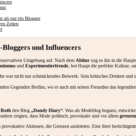
encers
anz
r als nur ein Blogger
ren Zeiten
rt
-Bloggers und Influencers
 konservativen Umgebung auf. Nach dem
Abitur
zog es ihn in die Haupt
onismus
und
Experimentierfreude
, bot Haupt die perfekte Kulisse, um
n war nicht nur schmückendes Beiwerk. Sein kritisches Denken und se
erenden Gegenden Berlins, wo er auch mit seinen Freunden das legendär
 Roth
den Blog
„Dandy Diary“
. Was als Modeblog begann, entwickelt
 sondern zeigten, dass Mode politisch, provokativ und vor allem
grenzen
provokative Aktionen, die Grenzen ausloteten. Eine ihrer berüchtigt