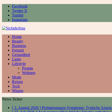
Facebook
Twitter X
Tumblr
Instagram
Home
Beauty
Business
Freizeit
Gesundheit
Liebe
Lifestyle
Promis
Wohnen
Mode
Reisen
Tech
Wissen
News Ticker
[ 3. August 2026 ]
Perimenopause Symptome: Typische Anzeic