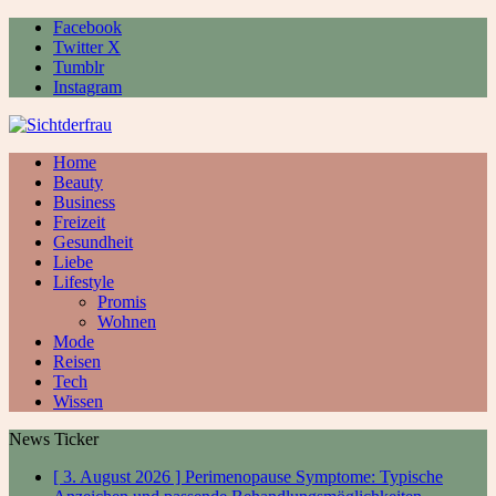
Facebook
Twitter X
Tumblr
Instagram
Home
Beauty
Business
Freizeit
Gesundheit
Liebe
Lifestyle
Promis
Wohnen
Mode
Reisen
Tech
Wissen
News Ticker
[ 3. August 2026 ]
Perimenopause Symptome: Typische