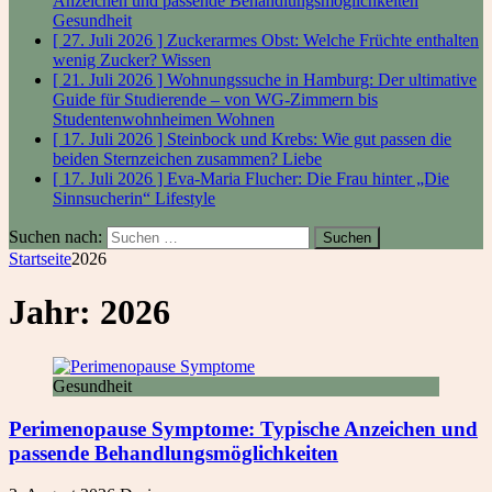
Anzeichen und passende Behandlungsmöglichkeiten
Gesundheit
[ 27. Juli 2026 ]
Zuckerarmes Obst: Welche Früchte enthalten
wenig Zucker?
Wissen
[ 21. Juli 2026 ]
Wohnungssuche in Hamburg: Der ultimative
Guide für Studierende – von WG-Zimmern bis
Studentenwohnheimen
Wohnen
[ 17. Juli 2026 ]
Steinbock und Krebs: Wie gut passen die
beiden Sternzeichen zusammen?
Liebe
[ 17. Juli 2026 ]
Eva-Maria Flucher: Die Frau hinter „Die
Sinnsucherin“
Lifestyle
Suchen nach:
Startseite
2026
Jahr:
2026
Gesundheit
Perimenopause Symptome: Typische Anzeichen und
passende Behandlungsmöglichkeiten