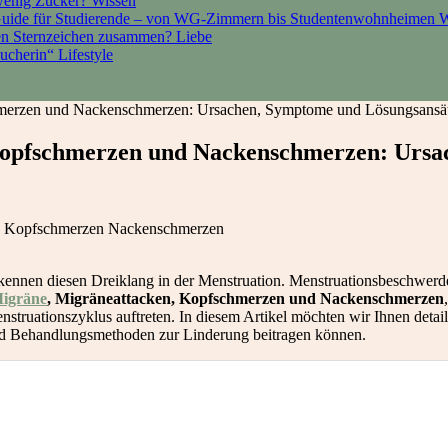
 wenig Zucker?
Wissen
Guide für Studierende – von WG-Zimmern bis Studentenwohnheimen
W
den Sternzeichen zusammen?
Liebe
sucherin“
Lifestyle
hmerzen und Nackenschmerzen: Ursachen, Symptome und Lösungsansä
Kopfschmerzen und Nackenschmerzen: Ursa
nnen diesen Dreiklang in der Menstruation. Menstruationsbeschwerden
Migräne
, Migräneattacken, Kopfschmerzen und Nackenschmerzen
ruationszyklus auftreten. In diesem Artikel möchten wir Ihnen detaill
d Behandlungsmethoden zur Linderung beitragen können.