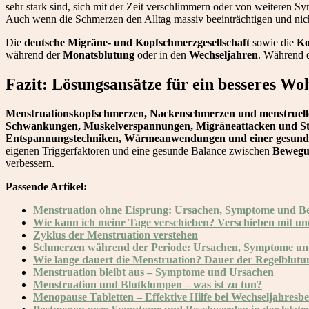
sehr stark sind, sich mit der Zeit verschlimmern oder von weiteren
Auch wenn die Schmerzen den Alltag massiv beeinträchtigen und ni
Die
deutsche Migräne- und Kopfschmerzgesellschaft
sowie die
Ko
während der
Monatsblutung
oder in den
Wechseljahren
. Während 
Fazit: Lösungsansätze für ein besseres Wo
Menstruationskopfschmerzen, Nackenschmerzen und menstruell
Schwankungen, Muskelverspannungen, Migräneattacken und St
Entspannungstechniken, Wärmeanwendungen und einer gesund
eigenen Triggerfaktoren und eine gesunde Balance zwischen
Bewegu
verbessern.
Passende Artikel:
Menstruation ohne Eisprung: Ursachen, Symptome und B
Wie kann ich meine Tage verschieben? Verschieben mit und
Zyklus der Menstruation verstehen
Schmerzen während der Periode: Ursachen, Symptome u
Wie lange dauert die Menstruation? Dauer der Regelblutu
Menstruation bleibt aus – Symptome und Ursachen
Menstruation und Blutklumpen – was ist zu tun?
Menopause Tabletten – Effektive Hilfe bei Wechseljahres