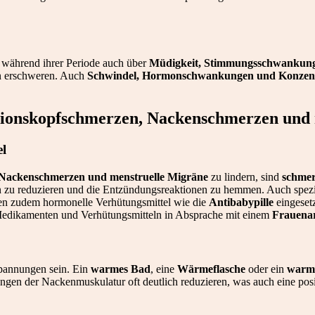
während ihrer Periode auch über
Müdigkeit, Stimmungsschwankung
n erschweren. Auch
Schwindel, Hormonschwankungen und Konzentr
ionskopfschmerzen, Nackenschmerzen und 
l
 Nackenschmerzen und menstruelle Migräne
zu lindern, sind
schmer
 zu reduzieren und die Entzündungsreaktionen zu hemmen. Auch spez
nen zudem hormonelle Verhütungsmittel wie die
Antibabypille
eingeset
 Medikamenten und Verhütungsmitteln in Absprache mit einem
Frauena
pannungen sein. Ein
warmes Bad
, eine
Wärmeflasche
oder ein
warme
gen der Nackenmuskulatur oft deutlich reduzieren, was auch eine pos