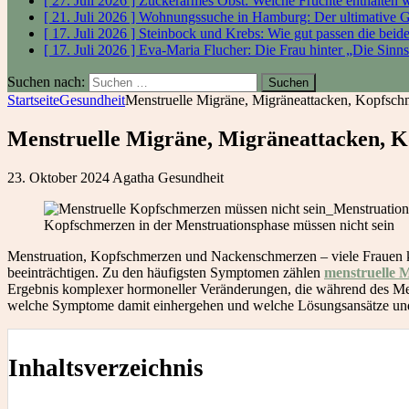
[ 27. Juli 2026 ]
Zuckerarmes Obst: Welche Früchte enthalten
[ 21. Juli 2026 ]
Wohnungssuche in Hamburg: Der ultimative 
[ 17. Juli 2026 ]
Steinbock und Krebs: Wie gut passen die bei
[ 17. Juli 2026 ]
Eva-Maria Flucher: Die Frau hinter „Die Sinn
Suchen nach:
Startseite
Gesundheit
Menstruelle Migräne, Migräneattacken, Kopfsc
Menstruelle Migräne, Migräneattacken, 
23. Oktober 2024
Agatha
Gesundheit
Kopfschmerzen in der Menstruationsphase müssen nicht sein
Menstruation, Kopfschmerzen und Nackenschmerzen – viele Frauen ke
beeinträchtigen. Zu den häufigsten Symptomen zählen
menstruelle 
Ergebnis komplexer hormoneller Veränderungen, die während des Menst
welche Symptome damit einhergehen und welche Lösungsansätze un
Inhaltsverzeichnis