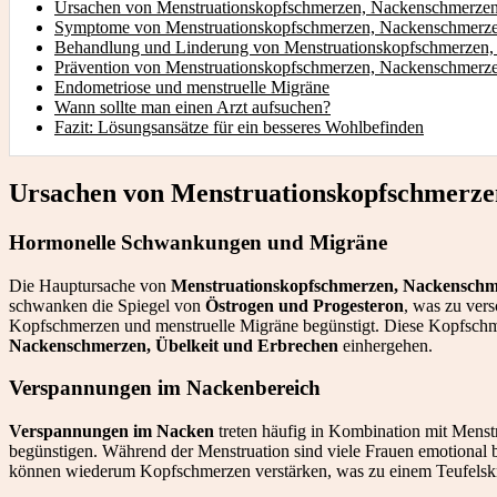
Ursachen von Menstruationskopfschmerzen, Nackenschmerzen 
Symptome von Menstruationskopfschmerzen, Nackenschmerzen
Behandlung und Linderung von Menstruationskopfschmerzen,
Prävention von Menstruationskopfschmerzen, Nackenschmerze
Endometriose und menstruelle Migräne
Wann sollte man einen Arzt aufsuchen?
Fazit: Lösungsansätze für ein besseres Wohlbefinden
Ursachen von Menstruationskopfschmerze
Hormonelle Schwankungen und Migräne
Die Hauptursache von
Menstruationskopfschmerzen, Nackenschm
schwanken die Spiegel von
Östrogen und Progesteron
, was zu ver
Kopfschmerzen und menstruelle Migräne begünstigt. Diese Kopfschm
Nackenschmerzen, Übelkeit und Erbrechen
einhergehen.
Verspannungen im Nackenbereich
Verspannungen im Nacken
treten häufig in Kombination mit Menst
begünstigen. Während der Menstruation sind viele Frauen emotional be
können wiederum Kopfschmerzen verstärken, was zu einem Teufelskr