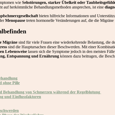
 Symptomen wie
Sehstörungen, starker Übelkeit oder Taubheitsgefühl
cht auf herkömmliche Behandlungsmethoden ansprechen, ist eine
diagn
pfschmerzgesellschaft
bieten hilfreiche Informationen und Unterstütz
der
Menopause
treten hormonelle Veränderungen auf, die die Migräne
hlbefinden
e Migräne
sind für viele Frauen eine wiederkehrende Belastung, die de
ress
sind die Hauptursachen dieser Beschwerden. Mit einer Kombinat
en Lebensweise
lassen sich die Symptome jedoch in den meisten Fälle
ng, Entspannung und Ernährung
können dazu beitragen, die Beschw
ehandlung
 ohne Pille
nd Behandlung von Schmerzen während der Regelblutung
ng und Einflussfaktoren
beschwerden