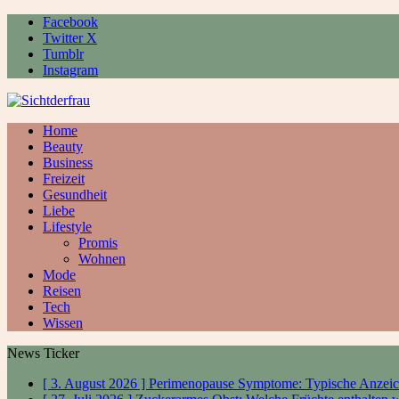
Facebook
Twitter X
Tumblr
Instagram
Home
Beauty
Business
Freizeit
Gesundheit
Liebe
Lifestyle
Promis
Wohnen
Mode
Reisen
Tech
Wissen
News Ticker
[ 3. August 2026 ]
Perimenopause Symptome: Typische Anzeic