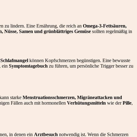
n zu lindern. Eine Ernährung, die reich an
Omega-3-Fettsäuren,
sch, Nüsse, Samen und grünblättriges Gemüse
sollten regelmäßig in
r Schlafmangel
können Kopfschmerzen begünstigen. Eine bewusste
, ein
Symptomtagebuch
zu führen, um persönliche Trigger besser zu
 kann starke
Menstruationsschmerzen, Migräneattacken und
nigen Fällen auch mit hormonellen
Verhütungsmitteln
wie der
Pille
,
onen, in denen ein
Arztbesuch
notwendig ist. Wenn die Schmerzen