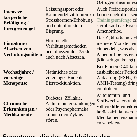
Östrogen-/Insulinresi
Leistungssport oder
Auch Freizeitsportle
Intensive
Kaloriendefizit führen zu
können betroffen sei
körperliche
Stresshormon-Erhöhung
Trainingsumfänge
er
Betätigung /
und unterdrücktem
signifikant das Risik
Energie­mangel
Eisprung.
Amenorrhoe.
Der Zyklus kann sic
Hormonelle
Einnahme /
mehrere Monate neu
Verhütungsmethoden
Absetzen von
einpendeln, was als p
beeinflussen den Zyklus
Verhütungsmitteln
Amenorrhoe bezeich
auch nach Absetzen.
(klinisch gut belegt).
Bei Frauen < 40 Jah
Wechseljahre /
Natürliches oder
ausbleibender Periode
vorzeitige
vorzeitiges Ende der
Abklärung (FSH-, Es
Menopause
Eierstockfunktion.
AMH-Testung) drin
empfohlen.
Autoimmun- und
Diabetes, Zöliakie,
Stoffwechselerkran
Chronische
Autoimmunerkrankungen
sollten differentialdi
Erkrankungen /
oder Psychopharmaka
berücksichtigt werde
Medikamente
können den Zyklus
Medikamentenanamne
stören.
entscheidend.
Symptome, die das Ausbleiben der