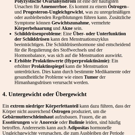
Polyzystische Ovarialsyndrom
ist eine der häufigsten
Ursachen für
Amenorrhoe
. Es kommt zu einem
Östrogen
–
und
Progesteron-Ungleichgewicht
, was zu unregelmäßigen
oder ausbleibenden Regelblutungen führen kann. Zusätzliche
Symptome können
Gewichtszunahme
, vermehrte
Körperbehaarung
und
Akne
sein.
Schilddrüsenprobleme
: Eine
Über- oder Unterfunktion
der Schilddrüsen
kann den Menstruationszyklus
beeinträchtigen. Die Schilddrüsenhormone sind entscheidend
für die Regulierung des Stoffwechsels und der
Hormonbalance, was sich auf die Menstruation auswirkt.
Erhöhte Prolaktinwerte (Hyperprolaktinämie)
: Ein
erhöhter
Prolaktinspiegel
kann die Menstruation
unterdrücken. Dies kann durch bestimmte Medikamente oder
gesundheitliche Probleme wie einen
Tumor
der
Hirnanhangsdrüsen verursacht werden.
4. Untergewicht oder Übergewicht
Ein
extrem niedriger Körperfettanteil
kann dazu führen, dass der
Körper nicht ausreichend
Östrogen
produziert, um die
Gebärmutterschleimhaut
aufzubauen. Frauen, die an
Essstörungen
wie
Anorexie
oder
Bulimie
leiden, sind häufig
betroffen. Andererseits kann auch
Adipositas
hormonelle
Ungleichgewichte verursachen, die zum Ausbleiben der Periode