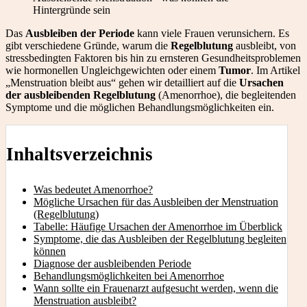
Hintergründe sein
Das
Ausbleiben der Periode
kann viele Frauen verunsichern. Es
gibt verschiedene Gründe, warum die
Regelblutung
ausbleibt, von
stressbedingten Faktoren bis hin zu ernsteren Gesundheitsproblemen
wie hormonellen Ungleichgewichten oder einem
Tumor
. Im Artikel
„Menstruation bleibt aus“ gehen wir detailliert auf die
Ursachen
der ausbleibenden Regelblutung
(Amenorrhoe), die begleitenden
Symptome und die möglichen Behandlungsmöglichkeiten ein.
Inhaltsverzeichnis
Was bedeutet Amenorrhoe?
Mögliche Ursachen für das Ausbleiben der Menstruation
(Regelblutung)
Tabelle: Häufige Ursachen der Amenorrhoe im Überblick
Symptome, die das Ausbleiben der Regelblutung begleiten
können
Diagnose der ausbleibenden Periode
Behandlungsmöglichkeiten bei Amenorrhoe
Wann sollte ein Frauenarzt aufgesucht werden, wenn die
Menstruation ausbleibt?