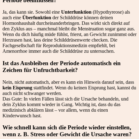
Periode beeinflussen?
Ja, das kann sie. Sowohl eine
Unterfunktion
(Hypothyreose) als
auch eine
Überfunktion
der Schilddrüse können deinen
Hormonhaushalt durcheinanderbringen. Das wirkt sich direkt auf
den Zyklus aus – manchmal bleibt die Menstruation sogar ganz aus.
Wenn du dich häufig müde fühlst, frierst, an Gewicht zunimmst oder
Herzrasen hast, lass deine Schilddrüsenwerte checken. Die
Fachgesellschaft für Reproduktionsmedizin empfiehlt, bei
Amenorrhoe immer auch die Schilddrüse zu untersuchen.
Ist das Ausbleiben der Periode automatisch ein
Zeichen für Unfruchtbarkeit?
Nein, nicht automatisch, aber es kann ein Hinweis darauf sein, dass
kein Eisprung
stattfindet. Wenn du keinen Eisprung hast, kannst du
auch nicht schwanger werden.
Das Gute: In vielen Fällen lässt sich die Ursache behandeln, und
dein Zyklus kommt wieder in Gang. Wichtig ist, dass du das
medizinisch abklären lässt – vor allem, wenn du einen
Kinderwunsch hast.
Wie schnell kann sich die Periode wieder einstellen,
wenn z. B. Stress oder Gewicht die Ursache waren?