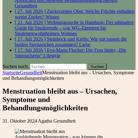
Anzeichen und passende Behandlungsmöglichkeiten
Gesundheit
[ 27. Juli 2026 ]
Zuckerarmes Obst: Welche Früchte enthalten
wenig Zucker?
Wissen
[ 21. Juli 2026 ]
Wohnungssuche in Hamburg: Der ultimative
Guide für Studierende – von WG-Zimmern bis
Studentenwohnheimen
Wohnen
[ 17. Juli 2026 ]
Steinbock und Krebs: Wie gut passen die
beiden Sternzeichen zusammen?
Liebe
[ 17. Juli 2026 ]
Eva-Maria Flucher: Die Frau hinter „Die
Sinnsucherin“
Lifestyle
Suchen nach:
Startseite
Gesundheit
Menstruation bleibt aus – Ursachen, Symptome
und Behandlungsmöglichkeiten
Menstruation bleibt aus – Ursachen,
Symptome und
Behandlungsmöglichkeiten
31. Oktober 2024
Agatha
Gesundheit
Ausbleibende Menstruation - was können die