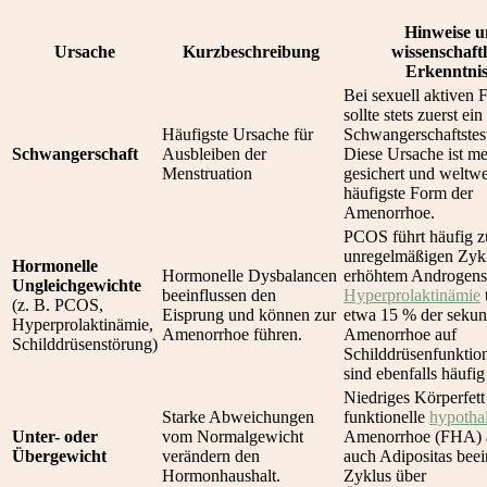
Hinweise 
Ursache
Kurzbeschreibung
wissenschaftl
Erkenntnis
Bei sexuell aktiven 
sollte stets zuerst ein
Häufigste Ursache für
Schwangerschaftstest
Schwangerschaft
Ausbleiben der
Diese Ursache ist me
Menstruation
gesichert und weltwe
häufigste Form der
Amenorrhoe.
PCOS führt häufig z
unregelmäßigen Zyk
Hormonelle
Hormonelle Dysbalancen
erhöhtem Androgens
Ungleichgewichte
beeinflussen den
Hyperprolaktinämie
t
(z. B. PCOS,
Eisprung und können zur
etwa 15 % der seku
Hyperprolaktinämie,
Amenorrhoe führen.
Amenorrhoe auf
Schilddrüsenstörung)
Schilddrüsenfunktio
sind ebenfalls häufig 
Niedriges Körperfett
Starke Abweichungen
funktionelle
hypotha
Unter- oder
vom Normalgewicht
Amenorrhoe (FHA) a
Übergewicht
verändern den
auch Adipositas beei
Hormonhaushalt.
Zyklus über