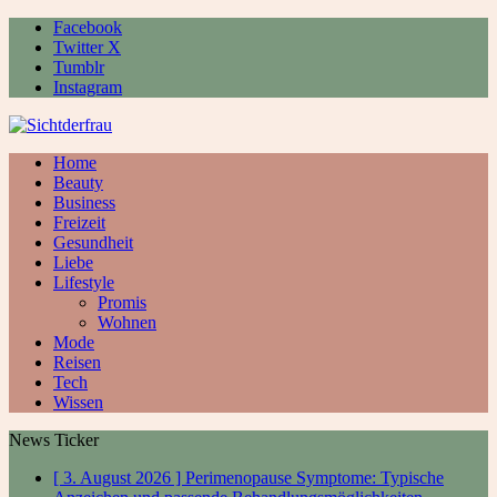
Facebook
Twitter X
Tumblr
Instagram
Home
Beauty
Business
Freizeit
Gesundheit
Liebe
Lifestyle
Promis
Wohnen
Mode
Reisen
Tech
Wissen
News Ticker
[ 3. August 2026 ]
Perimenopause Symptome: Typische