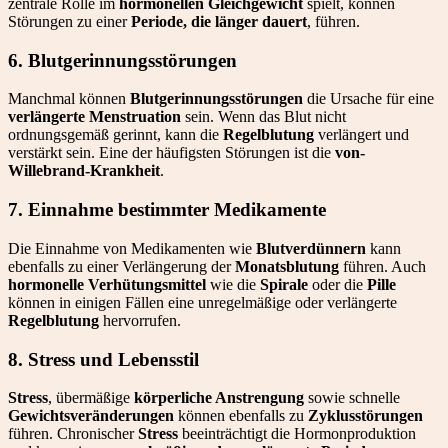
zentrale Rolle im
hormonellen Gleichgewicht
spielt, können
Störungen zu einer
Periode, die länger dauert
, führen.
6. Blutgerinnungsstörungen
Manchmal können
Blutgerinnungsstörungen
die Ursache für eine
verlängerte Menstruation
sein. Wenn das Blut nicht
ordnungsgemäß gerinnt, kann die
Regelblutung
verlängert und
verstärkt sein. Eine der häufigsten Störungen ist die
von-
Willebrand-Krankheit
.
7. Einnahme bestimmter Medikamente
Die Einnahme von Medikamenten wie
Blutverdünnern
kann
ebenfalls zu einer Verlängerung der
Monatsblutung
führen. Auch
hormonelle Verhütungsmittel
wie die
Spirale
oder die
Pille
können in einigen Fällen eine unregelmäßige oder verlängerte
Regelblutung
hervorrufen.
8. Stress und Lebensstil
Stress
, übermäßige
körperliche Anstrengung
sowie schnelle
Gewichtsveränderungen
können ebenfalls zu
Zyklusstörungen
führen. Chronischer
Stress
beeinträchtigt die Hormonproduktion