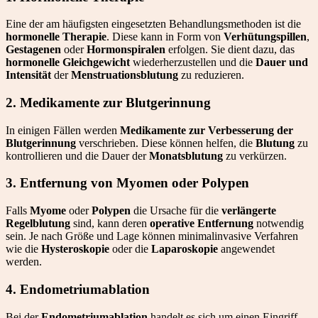
Eine der am häufigsten eingesetzten Behandlungsmethoden ist die
hormonelle Therapie
. Diese kann in Form von
Verhütungspillen
,
Gestagenen
oder
Hormonspiralen
erfolgen. Sie dient dazu, das
hormonelle Gleichgewicht
wiederherzustellen und die
Dauer und
Intensität
der
Menstruationsblutung
zu reduzieren.
2. Medikamente zur Blutgerinnung
In einigen Fällen werden
Medikamente zur Verbesserung der
Blutgerinnung
verschrieben. Diese können helfen, die
Blutung
zu
kontrollieren und die Dauer der
Monatsblutung
zu verkürzen.
3. Entfernung von Myomen oder Polypen
Falls
Myome
oder
Polypen
die Ursache für die
verlängerte
Regelblutung
sind, kann deren
operative Entfernung
notwendig
sein. Je nach Größe und Lage können minimalinvasive Verfahren
wie die
Hysteroskopie
oder die
Laparoskopie
angewendet
werden.
4. Endometriumablation
Bei der
Endometriumablation
handelt es sich um einen Eingriff,