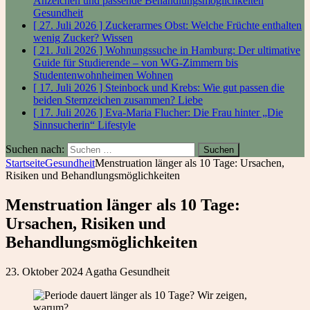
Anzeichen und passende Behandlungsmöglichkeiten
Gesundheit
[ 27. Juli 2026 ]
Zuckerarmes Obst: Welche Früchte enthalten
wenig Zucker?
Wissen
[ 21. Juli 2026 ]
Wohnungssuche in Hamburg: Der ultimative
Guide für Studierende – von WG-Zimmern bis
Studentenwohnheimen
Wohnen
[ 17. Juli 2026 ]
Steinbock und Krebs: Wie gut passen die
beiden Sternzeichen zusammen?
Liebe
[ 17. Juli 2026 ]
Eva-Maria Flucher: Die Frau hinter „Die
Sinnsucherin“
Lifestyle
Suchen nach:
Startseite
Gesundheit
Menstruation länger als 10 Tage: Ursachen,
Risiken und Behandlungsmöglichkeiten
Menstruation länger als 10 Tage:
Ursachen, Risiken und
Behandlungsmöglichkeiten
23. Oktober 2024
Agatha
Gesundheit