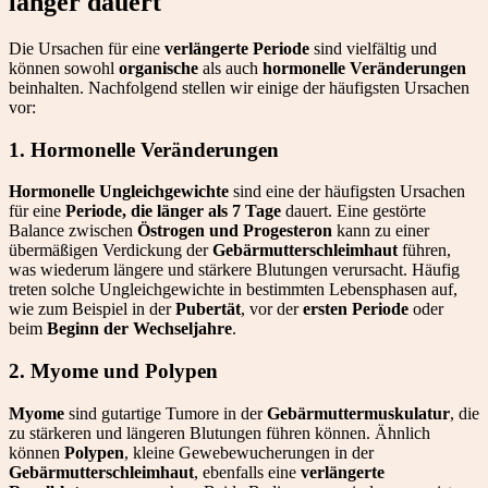
länger dauert
Die Ursachen für eine
verlängerte Periode
sind vielfältig und
können sowohl
organische
als auch
hormonelle Veränderungen
beinhalten. Nachfolgend stellen wir einige der häufigsten Ursachen
vor:
1. Hormonelle Veränderungen
Hormonelle Ungleichgewichte
sind eine der häufigsten Ursachen
für eine
Periode, die länger als 7 Tage
dauert. Eine gestörte
Balance zwischen
Östrogen und Progesteron
kann zu einer
übermäßigen Verdickung der
Gebärmutterschleimhaut
führen,
was wiederum längere und stärkere Blutungen verursacht. Häufig
treten solche Ungleichgewichte in bestimmten Lebensphasen auf,
wie zum Beispiel in der
Pubertät
, vor der
ersten Periode
oder
beim
Beginn der Wechseljahre
.
2. Myome und Polypen
Myome
sind gutartige Tumore in der
Gebärmuttermuskulatur
, die
zu stärkeren und längeren Blutungen führen können. Ähnlich
können
Polypen
, kleine Gewebewucherungen in der
Gebärmutterschleimhaut
, ebenfalls eine
verlängerte