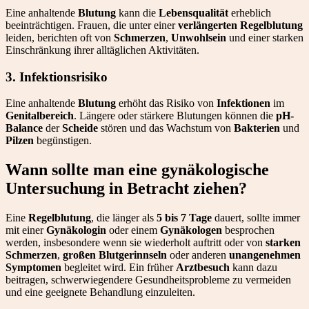
Eine anhaltende
Blutung
kann die
Lebensqualität
erheblich
beeinträchtigen. Frauen, die unter einer
verlängerten Regelblutung
leiden, berichten oft von
Schmerzen
,
Unwohlsein
und einer starken
Einschränkung ihrer alltäglichen Aktivitäten.
3. Infektionsrisiko
Eine anhaltende
Blutung
erhöht das Risiko von
Infektionen
im
Genitalbereich
. Längere oder stärkere Blutungen können die
pH-
Balance
der
Scheide
stören und das Wachstum von
Bakterien
und
Pilzen
begünstigen.
Wann sollte man eine gynäkologische
Untersuchung in Betracht ziehen?
Eine
Regelblutung
, die länger als
5 bis 7 Tage
dauert, sollte immer
mit einer
Gynäkologin
oder einem
Gynäkologen
besprochen
werden, insbesondere wenn sie wiederholt auftritt oder von
starken
Schmerzen
,
großen Blutgerinnseln
oder anderen
unangenehmen
Symptomen
begleitet wird. Ein früher
Arztbesuch
kann dazu
beitragen, schwerwiegendere Gesundheitsprobleme zu vermeiden
und eine geeignete Behandlung einzuleiten.