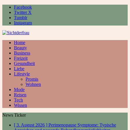
Facebook
Twitter X
Tumblr
Instagram
Home
Beauty
Business
Freizeit
Gesundheit
Liebe
Lifestyle
Promis
Wohnen
Mode
Reisen
Tech
Wissen
News Ticker
[ 3. August 2026 ]
Perimenopause Symptome: Typische