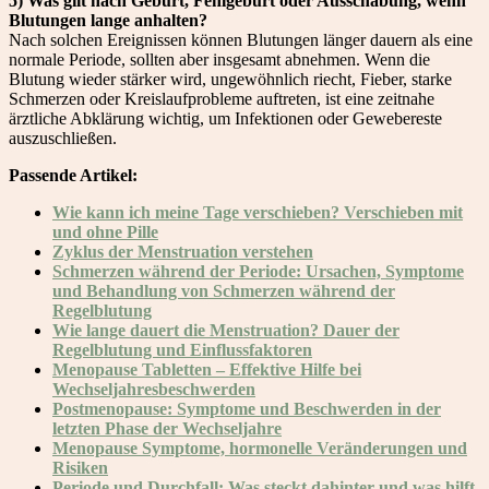
5) Was gilt nach Geburt, Fehlgeburt oder Ausschabung, wenn
Blutungen lange anhalten?
Nach solchen Ereignissen können Blutungen länger dauern als eine
normale Periode, sollten aber insgesamt abnehmen. Wenn die
Blutung wieder stärker wird, ungewöhnlich riecht, Fieber, starke
Schmerzen oder Kreislaufprobleme auftreten, ist eine zeitnahe
ärztliche Abklärung wichtig, um Infektionen oder Gewebereste
auszuschließen.
Passende Artikel:
Wie kann ich meine Tage verschieben? Verschieben mit
und ohne Pille
Zyklus der Menstruation verstehen
Schmerzen während der Periode: Ursachen, Symptome
und Behandlung von Schmerzen während der
Regelblutung
Wie lange dauert die Menstruation? Dauer der
Regelblutung und Einflussfaktoren
Menopause Tabletten – Effektive Hilfe bei
Wechseljahresbeschwerden
Postmenopause: Symptome und Beschwerden in der
letzten Phase der Wechseljahre
Menopause Symptome, hormonelle Veränderungen und
Risiken
Periode und Durchfall: Was steckt dahinter und was hilft