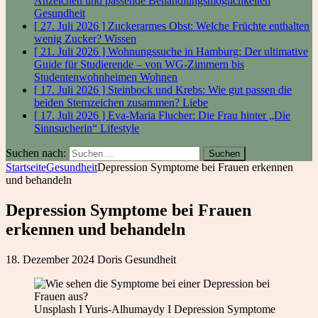
Anzeichen und passende Behandlungsmöglichkeiten
Gesundheit
[ 27. Juli 2026 ]
Zuckerarmes Obst: Welche Früchte enthalten
wenig Zucker?
Wissen
[ 21. Juli 2026 ]
Wohnungssuche in Hamburg: Der ultimative
Guide für Studierende – von WG-Zimmern bis
Studentenwohnheimen
Wohnen
[ 17. Juli 2026 ]
Steinbock und Krebs: Wie gut passen die
beiden Sternzeichen zusammen?
Liebe
[ 17. Juli 2026 ]
Eva-Maria Flucher: Die Frau hinter „Die
Sinnsucherin“
Lifestyle
Suchen nach:
Startseite
Gesundheit
Depression Symptome bei Frauen erkennen
und behandeln
Depression Symptome bei Frauen
erkennen und behandeln
18. Dezember 2024
Doris
Gesundheit
Unsplash I Yuris-Alhumaydy I Depression Symptome