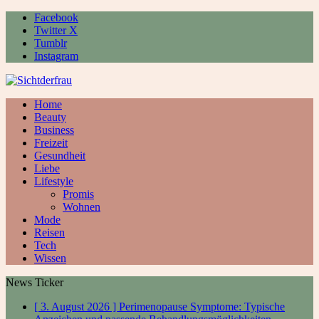
Facebook
Twitter X
Tumblr
Instagram
Home
Beauty
Business
Freizeit
Gesundheit
Liebe
Lifestyle
Promis
Wohnen
Mode
Reisen
Tech
Wissen
News Ticker
[ 3. August 2026 ]
Perimenopause Symptome: Typische