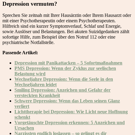
Depression vermuten?
Sprechen Sie zeitnah mit Ihrer Hausärztin oder Ihrem Hausarzt oder
mit einer Psychotherapeutin oder einem Psychotherapeuten.
Hilfreich sind ein kurzer Symptomverlauf, Schlaf und Energie,
sowie Auslöser und Belastungen. Bei akuten Suizidgedanken zählt
sofortige Hilfe, zum Beispiel über den Notruf 112 oder eine
psychiatrische Notfallstelle.
Passende Artikel:
Depression mit Panikattacken – 5 Sofortmaßnahmen
PMS Depression: Wenn der Zyklus zur seelischen
Belastung wird
Wechseljahre Depression: Wenn die Seele in den
Wechseljahren leidet
Smiling Depression: Anzeichen und Gefahr der
versteckten Krankheit
Schwere Depression: Wenn das Leben seinen Glanz
verliert
Lichttherapie bei Depression: Wie Licht neue Hoffnung
schenkt
Vorgetäuschte Depression erkennen: 5 Anzeichen und
Ursachen
Narzissten endlich loslassen – so gelingt es dir