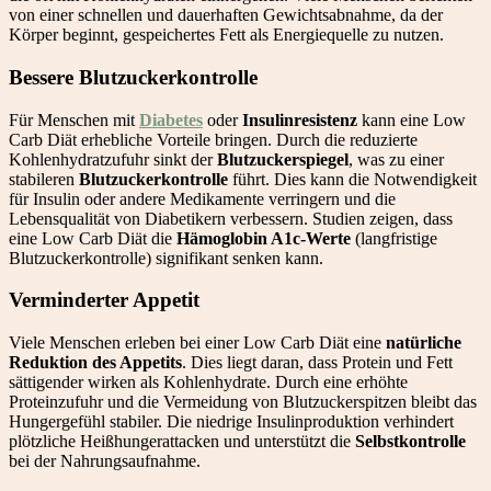
von einer schnellen und dauerhaften Gewichtsabnahme, da der
Körper beginnt, gespeichertes Fett als Energiequelle zu nutzen.
Bessere Blutzuckerkontrolle
Für Menschen mit
Diabetes
oder
Insulinresistenz
kann eine Low
Carb Diät erhebliche Vorteile bringen. Durch die reduzierte
Kohlenhydratzufuhr sinkt der
Blutzuckerspiegel
, was zu einer
stabileren
Blutzuckerkontrolle
führt. Dies kann die Notwendigkeit
für Insulin oder andere Medikamente verringern und die
Lebensqualität von Diabetikern verbessern. Studien zeigen, dass
eine Low Carb Diät die
Hämoglobin A1c-Werte
(langfristige
Blutzuckerkontrolle) signifikant senken kann.
Verminderter Appetit
Viele Menschen erleben bei einer Low Carb Diät eine
natürliche
Reduktion des Appetits
. Dies liegt daran, dass Protein und Fett
sättigender wirken als Kohlenhydrate. Durch eine erhöhte
Proteinzufuhr und die Vermeidung von Blutzuckerspitzen bleibt das
Hungergefühl stabiler. Die niedrige Insulinproduktion verhindert
plötzliche Heißhungerattacken und unterstützt die
Selbstkontrolle
bei der Nahrungsaufnahme.