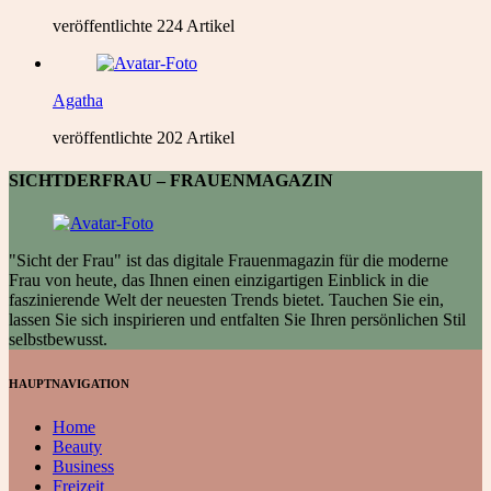
veröffentlichte 224 Artikel
Agatha
veröffentlichte 202 Artikel
SICHTDERFRAU – FRAUENMAGAZIN
"Sicht der Frau" ist das digitale Frauenmagazin für die moderne
Frau von heute, das Ihnen einen einzigartigen Einblick in die
faszinierende Welt der neuesten Trends bietet. Tauchen Sie ein,
lassen Sie sich inspirieren und entfalten Sie Ihren persönlichen Stil
selbstbewusst.
HAUPTNAVIGATION
Home
Beauty
Business
Freizeit