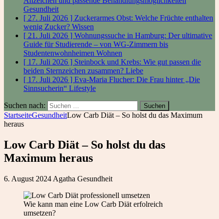
Anzeichen und passende Behandlungsmöglichkeiten
Gesundheit
[ 27. Juli 2026 ]
Zuckerarmes Obst: Welche Früchte enthalten
wenig Zucker?
Wissen
[ 21. Juli 2026 ]
Wohnungssuche in Hamburg: Der ultimative
Guide für Studierende – von WG-Zimmern bis
Studentenwohnheimen
Wohnen
[ 17. Juli 2026 ]
Steinbock und Krebs: Wie gut passen die
beiden Sternzeichen zusammen?
Liebe
[ 17. Juli 2026 ]
Eva-Maria Flucher: Die Frau hinter „Die
Sinnsucherin“
Lifestyle
Suchen nach:
Startseite
Gesundheit
Low Carb Diät – So holst du das Maximum
heraus
Low Carb Diät – So holst du das
Maximum heraus
6. August 2024
Agatha
Gesundheit
Wie kann man eine Low Carb Diät erfolreich
umsetzen?