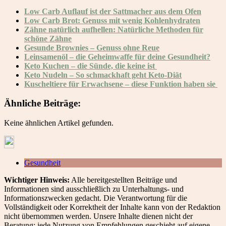
Low Carb Auflauf ist der Sattmacher aus dem Ofen
Low Carb Brot: Genuss mit wenig Kohlenhydraten
Zähne natürlich aufhellen: Natürliche Methoden für
schöne Zähne
Gesunde Brownies – Genuss ohne Reue
Leinsamenöl – die Geheimwaffe für deine Gesundheit?
Keto Kuchen – die Sünde, die keine ist
Keto Nudeln – So schmackhaft geht Keto-Diät
Kuscheltiere für Erwachsene – diese Funktion haben sie
Ähnliche Beiträge:
Keine ähnlichen Artikel gefunden.
Gesundheit
Wichtiger Hinweis:
Alle bereitgestellten Beiträge und
Informationen sind ausschließlich zu Unterhaltungs- und
Informationszwecken gedacht. Die Verantwortung für die
Vollständigkeit oder Korrektheit der Inhalte kann von der Redaktion
nicht übernommen werden. Unsere Inhalte dienen nicht der
Beratung; jede Nutzung von Empfehlungen geschieht auf eigene