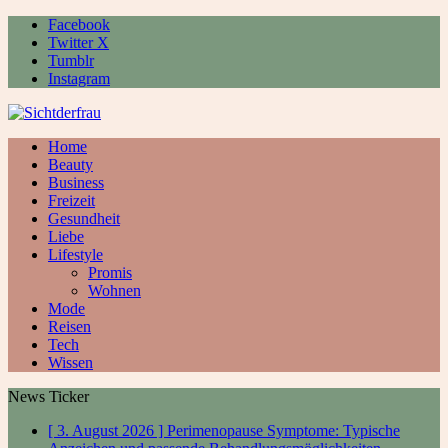
Facebook
Twitter X
Tumblr
Instagram
Home
Beauty
Business
Freizeit
Gesundheit
Liebe
Lifestyle
Promis
Wohnen
Mode
Reisen
Tech
Wissen
News Ticker
[ 3. August 2026 ]
Perimenopause Symptome: Typische