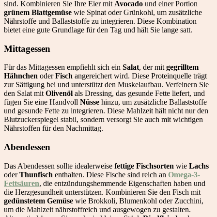
sind. Kombinieren Sie Ihre Eier mit
Avocado
und einer Portion
grünem Blattgemüse
wie Spinat oder Grünkohl, um zusätzliche
Nährstoffe und Ballaststoffe zu integrieren. Diese Kombination
bietet eine gute Grundlage für den Tag und hält Sie lange satt.
Mittagessen
Für das Mittagessen empfiehlt sich ein
Salat
, der mit
gegrilltem
Hähnchen
oder
Fisch
angereichert wird. Diese Proteinquelle trägt
zur Sättigung bei und unterstützt den Muskelaufbau. Verfeinern Sie
den Salat mit
Olivenöl
als Dressing, das gesunde Fette liefert, und
fügen Sie eine Handvoll
Nüsse
hinzu, um zusätzliche Ballaststoffe
und gesunde Fette zu integrieren. Diese Mahlzeit hält nicht nur den
Blutzuckerspiegel stabil, sondern versorgt Sie auch mit wichtigen
Nährstoffen für den Nachmittag.
Abendessen
Das Abendessen sollte idealerweise
fettige Fischsorten
wie
Lachs
oder
Thunfisch
enthalten. Diese Fische sind reich an
Omega-3-
Fettsäuren
, die entzündungshemmende Eigenschaften haben und
die Herzgesundheit unterstützen. Kombinieren Sie den Fisch mit
gedünstetem Gemüse
wie Brokkoli, Blumenkohl oder Zucchini,
um die Mahlzeit nährstoffreich und ausgewogen zu gestalten.