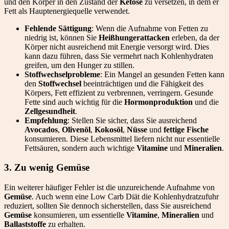
und den Körper in den Zustand der
Ketose
zu versetzen, in dem er
Fett als Hauptenergiequelle verwendet.
Fehlende Sättigung
: Wenn die Aufnahme von Fetten zu
niedrig ist, können Sie
Heißhungerattacken
erleben, da der
Körper nicht ausreichend mit Energie versorgt wird. Dies
kann dazu führen, dass Sie vermehrt nach Kohlenhydraten
greifen, um den Hunger zu stillen.
Stoffwechselprobleme
: Ein Mangel an gesunden Fetten kann
den
Stoffwechsel
beeinträchtigen und die Fähigkeit des
Körpers, Fett effizient zu verbrennen, verringern. Gesunde
Fette sind auch wichtig für die
Hormonproduktion
und die
Zellgesundheit
.
Empfehlung
: Stellen Sie sicher, dass Sie ausreichend
Avocados
,
Olivenöl
,
Kokosöl
,
Nüsse
und
fettige Fische
konsumieren. Diese Lebensmittel liefern nicht nur essentielle
Fettsäuren, sondern auch wichtige
Vitamine
und
Mineralien
.
3. Zu wenig Gemüse
Ein weiterer häufiger Fehler ist die unzureichende Aufnahme von
Gemüse
. Auch wenn eine Low Carb Diät die Kohlenhydratzufuhr
reduziert, sollten Sie dennoch sicherstellen, dass Sie ausreichend
Gemüse
konsumieren, um essentielle
Vitamine
,
Mineralien
und
Ballaststoffe
zu erhalten.