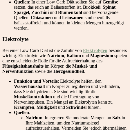
Quellen
: In einer Low Carb Diät sollten Sie auf
Gemüse
setzen, das reich an Ballaststoffen ist.
Brokkoli
,
Spinat
,
Spargel
,
Zucchini
und
Blumenkohl
sind hervorragende
Quellen.
Chiasamen
und
Leinsamen
sind ebenfalls
ballaststoffreich und können in kleinen Mengen hinzugefügt
werden.
Elektrolyte
Bei einer Low Carb Diät ist die Zufuhr von
Elektrolyten
besonders
wichtig. Elektrolyte wie
Natrium
,
Kalium
und
Magnesium
spielen
eine entscheidende Rolle für die Aufrechterhaltung des
Flüssigkeitshaushalts
im Körper, die
Muskel- und
Nervenfunktion
sowie die
Herzgesundheit
.
Funktion und Vorteile
: Elektrolyte helfen, den
Wasserhaushalt
im Körper zu regulieren und verhindern,
dass Sie dehydrieren. Sie sind wichtig für die
Muskelkontraktion
und die Übertragung von
Nervenimpulsen. Ein Mangel an Elektrolyten kann zu
Krämpfen
,
Müdigkeit
und
Schwindel
führen.
Quellen
:
Natrium
: Integrieren Sie moderate Mengen an
Salz
in
Ihre Mahlzeiten, um den Natriumspiegel
aufrechtzuerhalten. Vermeiden Sie jedoch übermäßigen