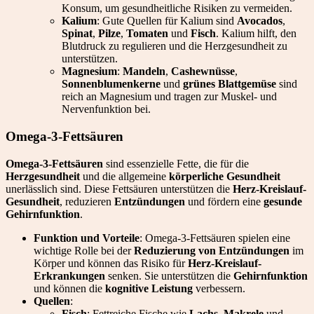
Konsum, um gesundheitliche Risiken zu vermeiden.
Kalium
: Gute Quellen für Kalium sind
Avocados
,
Spinat
,
Pilze
,
Tomaten
und
Fisch
. Kalium hilft, den
Blutdruck zu regulieren und die Herzgesundheit zu
unterstützen.
Magnesium
:
Mandeln
,
Cashewnüsse
,
Sonnenblumenkerne
und
grünes Blattgemüse
sind
reich an Magnesium und tragen zur Muskel- und
Nervenfunktion bei.
Omega-3-Fettsäuren
Omega-3-Fettsäuren
sind essenzielle Fette, die für die
Herzgesundheit
und die allgemeine
körperliche Gesundheit
unerlässlich sind. Diese Fettsäuren unterstützen die
Herz-Kreislauf-
Gesundheit
, reduzieren
Entzündungen
und fördern eine
gesunde
Gehirnfunktion
.
Funktion und Vorteile
: Omega-3-Fettsäuren spielen eine
wichtige Rolle bei der
Reduzierung von Entzündungen
im
Körper und können das Risiko für
Herz-Kreislauf-
Erkrankungen
senken. Sie unterstützen die
Gehirnfunktion
und können die
kognitive Leistung
verbessern.
Quellen
:
Fisch
: Fettreiche Fische wie
Lachs
,
Makrele
und