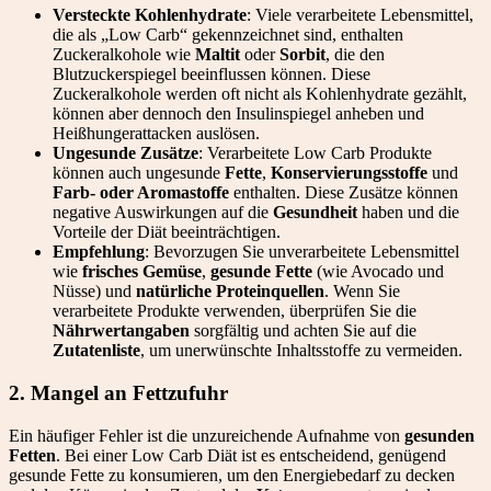
Versteckte Kohlenhydrate
: Viele verarbeitete Lebensmittel,
die als „Low Carb“ gekennzeichnet sind, enthalten
Zuckeralkohole wie
Maltit
oder
Sorbit
, die den
Blutzuckerspiegel beeinflussen können. Diese
Zuckeralkohole werden oft nicht als Kohlenhydrate gezählt,
können aber dennoch den Insulinspiegel anheben und
Heißhungerattacken auslösen.
Ungesunde Zusätze
: Verarbeitete Low Carb Produkte
können auch ungesunde
Fette
,
Konservierungsstoffe
und
Farb- oder Aromastoffe
enthalten. Diese Zusätze können
negative Auswirkungen auf die
Gesundheit
haben und die
Vorteile der Diät beeinträchtigen.
Empfehlung
: Bevorzugen Sie unverarbeitete Lebensmittel
wie
frisches Gemüse
,
gesunde Fette
(wie Avocado und
Nüsse) und
natürliche Proteinquellen
. Wenn Sie
verarbeitete Produkte verwenden, überprüfen Sie die
Nährwertangaben
sorgfältig und achten Sie auf die
Zutatenliste
, um unerwünschte Inhaltsstoffe zu vermeiden.
2. Mangel an Fettzufuhr
Ein häufiger Fehler ist die unzureichende Aufnahme von
gesunden
Fetten
. Bei einer Low Carb Diät ist es entscheidend, genügend
gesunde Fette zu konsumieren, um den Energiebedarf zu decken