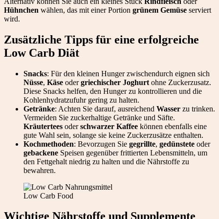
Alternativ können Sie auch ein kleines Stück
Rindfleisch
oder
Hühnchen
wählen, das mit einer Portion
grünem Gemüse
serviert
wird.
Zusätzliche Tipps für eine erfolgreiche
Low Carb Diät
Snacks
: Für den kleinen Hunger zwischendurch eignen sich
Nüsse
,
Käse
oder
griechischer Joghurt
ohne Zuckerzusatz.
Diese Snacks helfen, den Hunger zu kontrollieren und die
Kohlenhydratzufuhr gering zu halten.
Getränke
: Achten Sie darauf, ausreichend
Wasser
zu trinken.
Vermeiden Sie zuckerhaltige Getränke und Säfte.
Kräutertees
oder
schwarzer Kaffee
können ebenfalls eine
gute Wahl sein, solange sie keine Zuckerzusätze enthalten.
Kochmethoden
: Bevorzugen Sie
gegrillte
,
gedünstete
oder
gebackene
Speisen gegenüber frittierten Lebensmitteln, um
den Fettgehalt niedrig zu halten und die Nährstoffe zu
bewahren.
Low Carb Food
Wichtige Nährstoffe und Supplemente