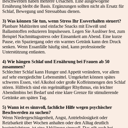
Beschwerden haben mehrere Ursachen. Eine ausgewogene
Ernährung bleibt die Basis. Ergänzungen sollten nicht als Ersatz für
Schlaf, Bewegung und Stressabbau dienen.
3) Was können Sie tun, wenn Stress Ihr Essverhalten steuert?
Planbare Mahlzeiten und einfache Snacks mit Eiweiß und
Ballaststoffen reduzieren Impulsessen. Legen Sie Auslöser fest, zum
Beispiel Nachmittagsstress oder Einsamkeit am Abend. Eine kurze
Pause, ein Spaziergang oder ein warmes Getränk kann den Druck
senken. Wenn Essanfälle häufig sind, kann professionelle
Unterstützung entlasten.
4) Wie hängen Schlaf und Ernährung bei Frauen ab 50
zusammen?
Schlechter Schlaf kann Hunger und Appetit verändern, vor allem
auf sehr energiedichte Lebensmittel. Umgekehrt können spätes
schweres Essen, viel Alkohol oder große Koffeinmengen den Schlaf
stören. Hilfreich sind ein regelmäßiger Rhythmus, ein leichter
Abendimbiss bei Bedarf und eine klare Grenze für stimulierende
Getränke am späten Tag.
5) Wann ist es sinnvoll, fachliche Hilfe wegen psychischer
Beschwerden zu suchen?
Wenn Niedergeschlagenheit, Angst, Antriebslosigkeit oder
Reizbarkeit über Wochen anhalten oder den Alltag deutlich
beeinträchtigen, ist eine Abklärung sinnvoll. Das gilt auch bei