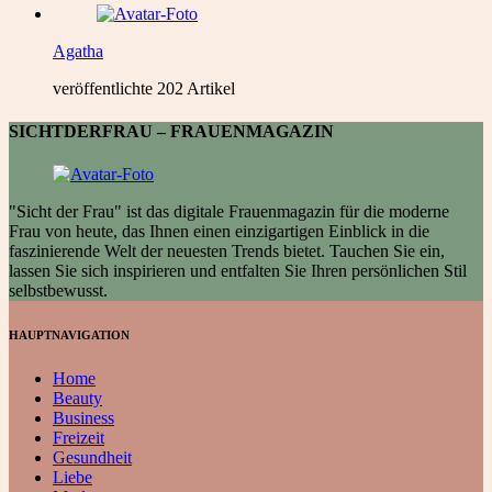
Agatha
veröffentlichte 202 Artikel
SICHTDERFRAU – FRAUENMAGAZIN
"Sicht der Frau" ist das digitale Frauenmagazin für die moderne
Frau von heute, das Ihnen einen einzigartigen Einblick in die
faszinierende Welt der neuesten Trends bietet. Tauchen Sie ein,
lassen Sie sich inspirieren und entfalten Sie Ihren persönlichen Stil
selbstbewusst.
HAUPTNAVIGATION
Home
Beauty
Business
Freizeit
Gesundheit
Liebe