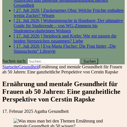
Anzeichen und passende Behandlungsmöglichkeiten
Gesundheit
[ 27. Juli 2026 ]
Zuckerarmes Obst: Welche Früchte enthalten
wenig Zucker?
Wissen
[ 21. Juli 2026 ]
Wohnungssuche in Hamburg: Der ultimative
Guide für Studierende – von WG-Zimmern bis
Studentenwohnheimen
Wohnen
[ 17. Juli 2026 ]
Steinbock und Krebs: Wie gut passen die
beiden Sternzeichen zusammen?
Liebe
[ 17. Juli 2026 ]
Eva-Maria Flucher: Die Frau hinter „Die
Sinnsucherin“
Lifestyle
Suchen nach:
Startseite
Gesundheit
Ernährung und mentale Gesundheit für Frauen
ab 50 Jahren: Eine ganzheitliche Perspektive von Cerstin Rapske
Ernährung und mentale Gesundheit für
Frauen ab 50 Jahren: Eine ganzheitliche
Perspektive von Cerstin Rapske
17. Februar 2025
Agatha
Gesundheit