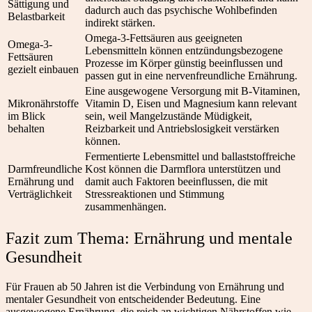
Sättigung und
dadurch auch das psychische Wohlbefinden
Belastbarkeit
indirekt stärken.
Omega-3-Fettsäuren aus geeigneten
Omega-3-
Lebensmitteln können entzündungsbezogene
Fettsäuren
Prozesse im Körper günstig beeinflussen und
gezielt einbauen
passen gut in eine nervenfreundliche Ernährung.
Eine ausgewogene Versorgung mit B-Vitaminen,
Mikronährstoffe
Vitamin D, Eisen und Magnesium kann relevant
im Blick
sein, weil Mangelzustände Müdigkeit,
behalten
Reizbarkeit und Antriebslosigkeit verstärken
können.
Fermentierte Lebensmittel und ballaststoffreiche
Darmfreundliche
Kost können die Darmflora unterstützen und
Ernährung und
damit auch Faktoren beeinflussen, die mit
Verträglichkeit
Stressreaktionen und Stimmung
zusammenhängen.
Fazit zum Thema: Ernährung und mentale
Gesundheit
Für Frauen ab 50 Jahren ist die Verbindung von Ernährung und
mentaler Gesundheit von entscheidender Bedeutung. Eine
ausgewogene Ernährung, die reich an wichtigen Nährstoffen wie