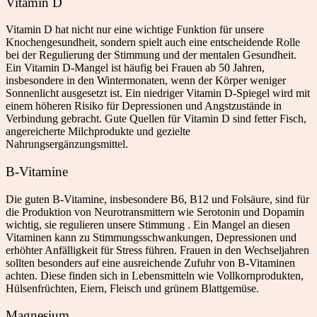
Vitamin D
Vitamin D hat nicht nur eine wichtige Funktion für unsere
Knochengesundheit, sondern spielt auch eine entscheidende Rolle
bei der Regulierung der Stimmung und der mentalen Gesundheit.
Ein Vitamin D-Mangel ist häufig bei Frauen ab 50 Jahren,
insbesondere in den Wintermonaten, wenn der Körper weniger
Sonnenlicht ausgesetzt ist. Ein niedriger Vitamin D-Spiegel wird mit
einem höheren Risiko für Depressionen und Angstzustände in
Verbindung gebracht. Gute Quellen für Vitamin D sind fetter Fisch,
angereicherte Milchprodukte und gezielte
Nahrungsergänzungsmittel.
B-Vitamine
Die guten B-Vitamine, insbesondere B6, B12 und Folsäure, sind für
die Produktion von Neurotransmittern wie Serotonin und Dopamin
wichtig, sie regulieren unsere Stimmung . Ein Mangel an diesen
Vitaminen kann zu Stimmungsschwankungen, Depressionen und
erhöhter Anfälligkeit für Stress führen. Frauen in den Wechseljahren
sollten besonders auf eine ausreichende Zufuhr von B-Vitam
inen
achten. Diese finden sich in Lebensmitteln wie Vollkornprodukten,
Hülsenfrüchten, Eiern, Fleisch und grünem Blattgemüse.
Magnesium