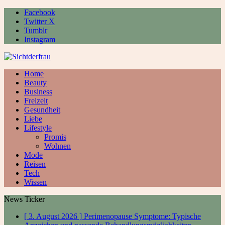
Facebook
Twitter X
Tumblr
Instagram
Home
Beauty
Business
Freizeit
Gesundheit
Liebe
Lifestyle
Promis
Wohnen
Mode
Reisen
Tech
Wissen
News Ticker
[ 3. August 2026 ]
Perimenopause Symptome: Typische