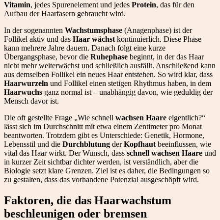
Vitamin
, jedes Spurenelement und jedes
Protein
, das für den
Aufbau der Haarfasern gebraucht wird.
In der sogenannten
Wachstumsphase
(Anagenphase) ist der
Follikel aktiv und das
Haar wächst
kontinuierlich. Diese Phase
kann mehrere Jahre dauern. Danach folgt eine kurze
Übergangsphase, bevor die
Ruhephase
beginnt, in der das Haar
nicht mehr weiterwächst und schließlich ausfällt. Anschließend kann
aus demselben Follikel ein neues Haar entstehen. So wird klar, dass
Haarwurzeln
und Follikel einen stetigen Rhythmus haben, in dem
Haarwuchs
ganz normal ist – unabhängig davon, wie geduldig der
Mensch davor ist.
Die oft gestellte Frage „Wie schnell
wachsen Haare
eigentlich?“
lässt sich im Durchschnitt mit etwa einem Zentimeter pro Monat
beantworten. Trotzdem gibt es Unterschiede: Genetik, Hormone,
Lebensstil und die
Durchblutung
der
Kopfhaut
beeinflussen, wie
vital das Haar wirkt. Der Wunsch, dass
schnell wachsen Haare
und
in kurzer Zeit sichtbar dichter werden, ist verständlich, aber die
Biologie setzt klare Grenzen. Ziel ist es daher, die Bedingungen so
zu gestalten, dass das vorhandene Potenzial ausgeschöpft wird.
Faktoren, die das Haarwachstum
beschleunigen oder bremsen