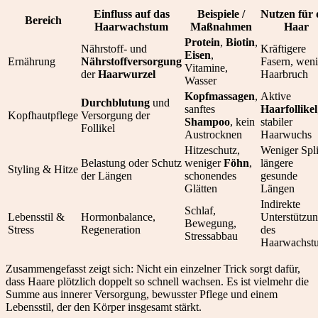
Einfluss auf das
Beispiele /
Nutzen für 
Bereich
Haarwachstum
Maßnahmen
Haar
Protein
,
Biotin
,
Nährstoff- und
Kräftigere
Eisen
,
Ernährung
Nährstoffversorgung
Fasern, weni
Vitamine,
der
Haarwurzel
Haarbruch
Wasser
Kopfmassagen
,
Aktive
Durchblutung
und
sanftes
Haarfollikel
Kopfhautpflege
Versorgung der
Shampoo
, kein
stabiler
Follikel
Austrocknen
Haarwuchs
Hitzeschutz,
Weniger Spli
Belastung oder Schutz
weniger
Föhn
,
längere
Styling & Hitze
der Längen
schonendes
gesunde
Glätten
Längen
Indirekte
Schlaf,
Lebensstil &
Hormonbalance,
Unterstützu
Bewegung,
Stress
Regeneration
des
Stressabbau
Haarwachst
Zusammengefasst zeigt sich: Nicht ein einzelner Trick sorgt dafür,
dass Haare plötzlich doppelt so schnell wachsen. Es ist vielmehr die
Summe aus innerer Versorgung, bewusster Pflege und einem
Lebensstil, der den Körper insgesamt stärkt.