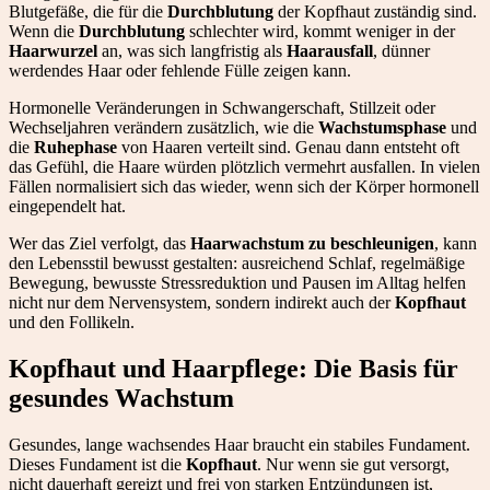
Blutgefäße, die für die
Durchblutung
der Kopfhaut zuständig sind.
Wenn die
Durchblutung
schlechter wird, kommt weniger in der
Haarwurzel
an, was sich langfristig als
Haarausfall
, dünner
werdendes Haar oder fehlende Fülle zeigen kann.
Hormonelle Veränderungen in Schwangerschaft, Stillzeit oder
Wechseljahren verändern zusätzlich, wie die
Wachstumsphase
und
die
Ruhephase
von Haaren verteilt sind. Genau dann entsteht oft
das Gefühl, die Haare würden plötzlich vermehrt ausfallen. In vielen
Fällen normalisiert sich das wieder, wenn sich der Körper hormonell
eingependelt hat.
Wer das Ziel verfolgt, das
Haarwachstum zu beschleunigen
, kann
den Lebensstil bewusst gestalten: ausreichend Schlaf, regelmäßige
Bewegung, bewusste Stressreduktion und Pausen im Alltag helfen
nicht nur dem Nervensystem, sondern indirekt auch der
Kopfhaut
und den Follikeln.
Kopfhaut und Haarpflege: Die Basis für
gesundes Wachstum
Gesundes, lange wachsendes Haar braucht ein stabiles Fundament.
Dieses Fundament ist die
Kopfhaut
. Nur wenn sie gut versorgt,
nicht dauerhaft gereizt und frei von starken Entzündungen ist,