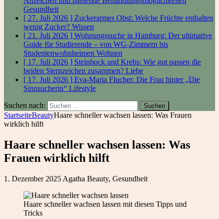
Anzeichen und passende Behandlungsmöglichkeiten
Gesundheit
[ 27. Juli 2026 ]
Zuckerarmes Obst: Welche Früchte enthalten
wenig Zucker?
Wissen
[ 21. Juli 2026 ]
Wohnungssuche in Hamburg: Der ultimative
Guide für Studierende – von WG-Zimmern bis
Studentenwohnheimen
Wohnen
[ 17. Juli 2026 ]
Steinbock und Krebs: Wie gut passen die
beiden Sternzeichen zusammen?
Liebe
[ 17. Juli 2026 ]
Eva-Maria Flucher: Die Frau hinter „Die
Sinnsucherin“
Lifestyle
Suchen nach:
Startseite
Beauty
Haare schneller wachsen lassen: Was Frauen
wirklich hilft
Haare schneller wachsen lassen: Was
Frauen wirklich hilft
1. Dezember 2025
Agatha
Beauty
,
Gesundheit
Haare schneller wachsen lassen mit diesen Tipps und
Tricks