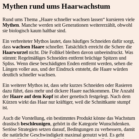
Mythen rund ums Haarwachstum
Rund ums Thema „Haare schneller wachsen lassen“ kursieren viele
Mythen
. Manche werden seit Generationen weitererzählt, obwohl
sie biologisch kaum haltbar sind.
Ein verbreiteter Mythos lautet, dass häufiges Schneiden dafür sorgt,
dass
wachsen Haare
schneller. Tatsächlich erreicht die Schere die
Haarwurzel
nicht. Die Follikel bleiben davon unbeeindruckt. Was
stimmt: Regelmäßiges Schneiden entfernt brüchige Spitzen und
Spliss. Wenn diese beschädigten Enden entfernt werden, sehen die
Längen voller aus, und der Eindruck entsteht, die Haare würden
deutlich schneller wachsen.
Ein weiterer Mythos ist, dass sehr kurzes Schneiden oder Rasieren
dazu führt, dass mehr und dickere Haare nachkommen. Die Anzahl
der
Haare auf dem Kopf
ist aber genetisch festgelegt. Nach dem
Kürzen wirkt das Haar nur kräftiger, weil die Schnittkante stumpf
ist.
Auch die Vorstellung, ein bestimmtes Produkt könne das Wachstum
drastisch
beschleunigen
, gehört in die Kategorie Wunschdenken.
Seriöse Strategien setzen darauf, Bedingungen zu verbessern, damit
die natürliche Geschwindigkeit maximal genutzt wird. Es geht