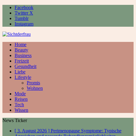
Facebook
Twitter X
Tumblr
Instagram
Home
Beauty
Business
Freizeit
Gesundheit
Liebe
Lifestyle
Promis
Wohnen
Mode
Reisen
Tech
Wissen
News Ticker
[ 3. August 2026 ]
Perimenopause Symptome: Typische