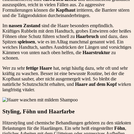
auszuspülen, reicht in vielen Fällen aus. Zu aggressive
Formulierungen können die
Kopfhaut
irritieren, die Barriere stören
und die Talgproduktion durcheinanderbringen.
Im
nassen Zustand
sind die Haare besonders empfindlich.
Kräftiges Rubbeln mit dem Handtuch, grobes Entwirren oder heißes
Föhnen ohne Schutz führen schnell zu
Haarbruch
und dazu, dass
Spitzen
spleissen
, wie es im Alltag manchmal genannt wird. Ein
weiches Handtuch, sanftes Ausdrücken der Längen und vorsichtiges
Kämmen von unten nach oben helfen, die
Haarstruktur
zu
schonen.
Wer zu sehr
fettige Haare
hat, neigt häufig dazu, sehr oft und sehr
kräftig zu waschen. Besser ist eine bewusste Routine, bei der die
Kopfhaut sauber, aber nicht ausgemergelt wird. So bleibt die
natürliche Schutzschicht erhalten, und
Haare auf dem Kopf
wirken
langfristig vitaler.
Styling, Föhn und Haarfarbe
Hitzestyling und chemische Behandlungen gehören zu den stärksten
Belastungen für die Haarlängen. Ein sehr heiß eingestellter
Föhn
,
tägliches Arbeiten mit dem Glätteisen oder aggressives Aufhellen