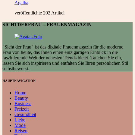
Agatha
veröffentlichte 202 Artikel
SICHTDERFRAU – FRAUENMAGAZIN
"Sicht der Frau" ist das digitale Frauenmagazin für die moderne
Frau von heute, das Ihnen einen einzigartigen Einblick in die
faszinierende Welt der neuesten Trends bietet. Tauchen Sie ein,
lassen Sie sich inspirieren und entfalten Sie Ihren persönlichen Stil
selbstbewusst.
HAUPTNAVIGATION
Home
Beauty
Business
Freizeit
Gesundheit
Liebe
Mode
Reisen