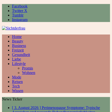
Facebook
Twitter X
Tumblr
Instagram
Home
Beauty
Business
Freizeit
Gesundheit
Liebe
Lifestyle
Promis
Wohnen
Mode
Reisen
Tech
Wissen
News Ticker
[ 3. August 2026 ]
Perimenopause Symptome: Typische