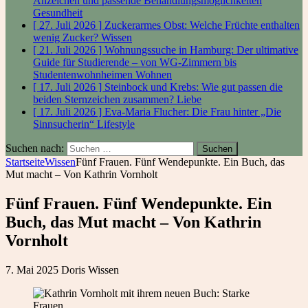
Anzeichen und passende Behandlungsmöglichkeiten
Gesundheit
[ 27. Juli 2026 ]
Zuckerarmes Obst: Welche Früchte enthalten
wenig Zucker?
Wissen
[ 21. Juli 2026 ]
Wohnungssuche in Hamburg: Der ultimative
Guide für Studierende – von WG-Zimmern bis
Studentenwohnheimen
Wohnen
[ 17. Juli 2026 ]
Steinbock und Krebs: Wie gut passen die
beiden Sternzeichen zusammen?
Liebe
[ 17. Juli 2026 ]
Eva-Maria Flucher: Die Frau hinter „Die
Sinnsucherin“
Lifestyle
Suchen nach:
Startseite
Wissen
Fünf Frauen. Fünf Wendepunkte. Ein Buch, das
Mut macht – Von Kathrin Vornholt
Fünf Frauen. Fünf Wendepunkte. Ein
Buch, das Mut macht – Von Kathrin
Vornholt
7. Mai 2025
Doris
Wissen