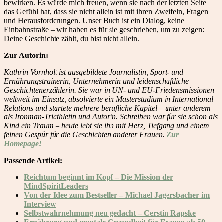
bewirken. Es würde mich freuen, wenn sie nach der letzten Seite
das Gefühl hat, dass sie nicht allein ist mit ihren Zweifeln, Fragen
und Herausforderungen. Unser Buch ist ein Dialog, keine
Einbahnstraße – wir haben es für sie geschrieben, um zu zeigen:
Deine Geschichte zählt, du bist nicht allein.
Zur Autorin:
Kathrin Vornholt ist ausgebildete Journalistin, Sport- und
Ernährungstrainerin, Unternehmerin und leidenschaftliche
Geschichtenerzählerin. Sie war in UN- und EU-Friedensmissionen
weltweit im Einsatz, absolvierte ein Masterstudium in International
Relations und startete mehrere berufliche Kapitel – unter anderem
als Ironman-Triathletin und Autorin. Schreiben war für sie schon als
Kind ein Traum – heute lebt sie ihn mit Herz, Tiefgang und einem
feinen Gespür für die Geschichten anderer Frauen.
Zur
Homepage!
Passende Artikel:
Reichtum beginnt im Kopf – Die Mission der
MindSpiritLeaders
Von der Idee zum Bestseller – Michael Jagersbacher im
Interview
Selbstwahrnehmung neu gedacht – Cerstin Rapske
Ernährung und mentale Gesundheit für Frauen ab 50