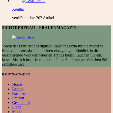
Agatha
veröffentlichte 202 Artikel
SICHTDERFRAU – FRAUENMAGAZIN
"Sicht der Frau" ist das digitale Frauenmagazin für die moderne
Frau von heute, das Ihnen einen einzigartigen Einblick in die
faszinierende Welt der neuesten Trends bietet. Tauchen Sie ein,
lassen Sie sich inspirieren und entfalten Sie Ihren persönlichen Stil
selbstbewusst.
HAUPTNAVIGATION
Home
Beauty
Business
Freizeit
Gesundheit
Liebe
Mode