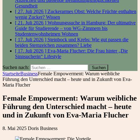
Anzeichen und passende Behandlungsmöglichkeiten
Gesundheit
[ 27. Juli 2026 ]
Zuckerarmes Obst: Welche Früchte enthalten
wenig Zucker?
Wissen
[ 21. Juli 2026 ]
Wohnungssuche in Hamburg: Der ultimative
Guide für Studierende – von WG-Zimmern bis
Studentenwohnheimen
Wohnen
[ 17. Juli 2026 ]
Steinbock und Krebs: Wie gut passen die
beiden Sternzeichen zusammen?
Liebe
[ 17. Juli 2026 ]
Eva-Maria Flucher: Die Frau hinter „Die
Sinnsucherin“
Lifestyle
Suchen nach:
Startseite
Business
Female Empowerment: Warum weibliche
Führung den Unterschied macht – heute und in Zukunft von Eva-
Maria Flucher
Female Empowerment: Warum weibliche
Führung den Unterschied macht – heute
und in Zukunft von Eva-Maria Flucher
8. Mai 2025
Doris
Business