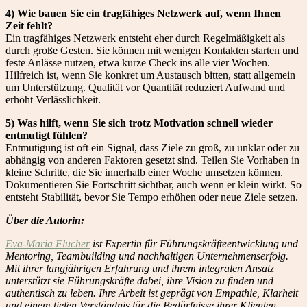
4) Wie bauen Sie ein tragfähiges Netzwerk auf, wenn Ihnen
Zeit fehlt?
Ein tragfähiges Netzwerk entsteht eher durch Regelmäßigkeit als
durch große Gesten. Sie können mit wenigen Kontakten starten und
feste Anlässe nutzen, etwa kurze Check ins alle vier Wochen.
Hilfreich ist, wenn Sie konkret um Austausch bitten, statt allgemein
um Unterstützung. Qualität vor Quantität reduziert Aufwand und
erhöht Verlässlichkeit.
5) Was hilft, wenn Sie sich trotz Motivation schnell wieder
entmutigt fühlen?
Entmutigung ist oft ein Signal, dass Ziele zu groß, zu unklar oder zu
abhängig von anderen Faktoren gesetzt sind. Teilen Sie Vorhaben in
kleine Schritte, die Sie innerhalb einer Woche umsetzen können.
Dokumentieren Sie Fortschritt sichtbar, auch wenn er klein wirkt. So
entsteht Stabilität, bevor Sie Tempo erhöhen oder neue Ziele setzen.
Über die Autorin:
Eva-Maria Flucher
ist Expertin für Führungskräfteentwicklung und
Mentoring, Teambuilding und nachhaltigen Unternehmenserfolg.
Mit ihrer langjährigen Erfahrung und ihrem integralen Ansatz
unterstützt sie Führungskräfte dabei, ihre Vision zu finden und
authentisch zu leben. Ihre Arbeit ist geprägt von Empathie, Klarheit
und einem tiefen Verständnis für die Bedürfnisse ihrer Klienten.