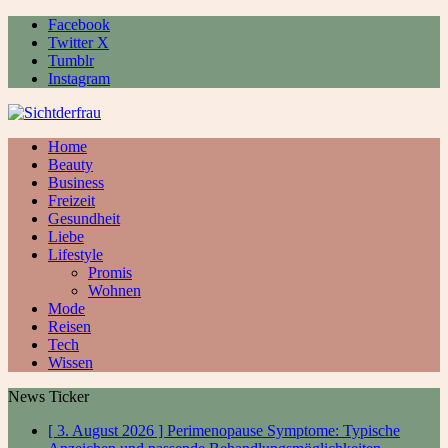
Facebook
Twitter X
Tumblr
Instagram
Home
Beauty
Business
Freizeit
Gesundheit
Liebe
Lifestyle
Promis
Wohnen
Mode
Reisen
Tech
Wissen
News Ticker
[ 3. August 2026 ]
Perimenopause Symptome: Typische