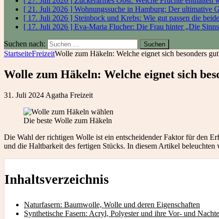
[ 27. Juli 2026 ]
Zuckerarmes Obst: Welche Früchte enthalten
[ 21. Juli 2026 ]
Wohnungssuche in Hamburg: Der ultimative 
[ 17. Juli 2026 ]
Steinbock und Krebs: Wie gut passen die bei
[ 17. Juli 2026 ]
Eva-Maria Flucher: Die Frau hinter „Die Sinn
Suchen nach:
Startseite
Freizeit
Wolle zum Häkeln: Welche eignet sich besonders gut
Wolle zum Häkeln: Welche eignet sich bes
31. Juli 2024
Agatha
Freizeit
Die beste Wolle zum Häkeln
Die Wahl der richtigen Wolle ist ein entscheidender Faktor für den E
und die Haltbarkeit des fertigen Stücks. In diesem Artikel beleuchte
Inhaltsverzeichnis
Naturfasern: Baumwolle, Wolle und deren Eigenschaften
Synthetische Fasern: Acryl, Polyester und ihre Vor- und Nachte