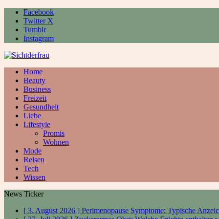
Facebook
Twitter X
Tumblr
Instagram
Home
Beauty
Business
Freizeit
Gesundheit
Liebe
Lifestyle
Promis
Wohnen
Mode
Reisen
Tech
Wissen
News Ticker
[ 3. August 2026 ]
Perimenopause Symptome: Typische Anzeic