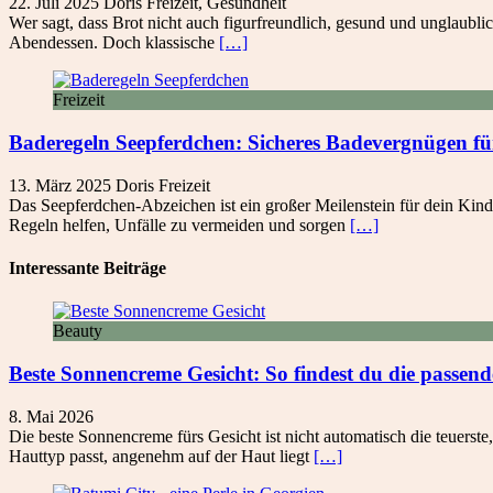
22. Juli 2025
Doris
Freizeit
,
Gesundheit
Wer sagt, dass Brot nicht auch figurfreundlich, gesund und unglaubli
Abendessen. Doch klassische
[…]
Freizeit
Baderegeln Seepferdchen: Sicheres Badevergnügen fü
13. März 2025
Doris
Freizeit
Das Seepferdchen-Abzeichen ist ein großer Meilenstein für dein Kind
Regeln helfen, Unfälle zu vermeiden und sorgen
[…]
Interessante Beiträge
Beauty
Beste Sonnencreme Gesicht: So findest du die passen
8. Mai 2026
Die beste Sonnencreme fürs Gesicht ist nicht automatisch die teuerste
Hauttyp passt, angenehm auf der Haut liegt
[…]