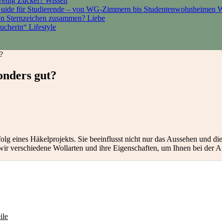
 wenig Zucker?
Wissen
Guide für Studierende – von WG-Zimmern bis Studentenwohnheimen
W
den Sternzeichen zusammen?
Liebe
sucherin“
Lifestyle
?
onders gut?
rfolg eines Häkelprojekts. Sie beeinflusst nicht nur das Aussehen und
n wir verschiedene Wollarten und ihre Eigenschaften, um Ihnen bei der
ile