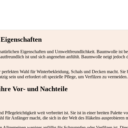
 Eigenschaften
r natürlichen Eigenschaften und Umweltfreundlichkeit. Baumwolle ist b
autfreundlich ist und sich angenehm anfühlt. Baumwolle neigt jedoch d
ur perfekten Wahl für Winterbekleidung, Schals und Decken macht. Sie b
zig sein und erfordert oft spezielle Pflege, um Verfilzen zu vermeiden.
ihre Vor- und Nachteile
 Pflegeleichtigkeit weit verbreitet ist. Sie ist in einer breiten Palette v
hl für Anfänger macht, die sich in der Welt des Häkelns ausprobieren m
m Allgemeinen weniger anfällig für Schrumpfen oder Verfilzen ist. Dies 