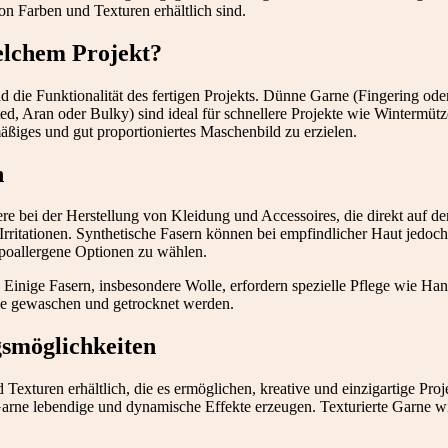
von Farben und Texturen erhältlich sind.
elchem Projekt?
d die Funktionalität des fertigen Projekts. Dünne Garne (Fingering ode
d, Aran oder Bulky) sind ideal für schnellere Projekte wie Wintermüt
äßiges und gut proportioniertes Maschenbild zu erzielen.
n
ndere bei der Herstellung von Kleidung und Accessoires, die direkt auf
Irritationen. Synthetische Fasern können bei empfindlicher Haut jedoc
poallergene Optionen zu wählen.
 Einige Fasern, insbesondere Wolle, erfordern spezielle Pflege wie Ha
ine gewaschen und getrocknet werden.
gsmöglichkeiten
Texturen erhältlich, die es ermöglichen, kreative und einzigartige Pro
Garne lebendige und dynamische Effekte erzeugen. Texturierte Garne wi