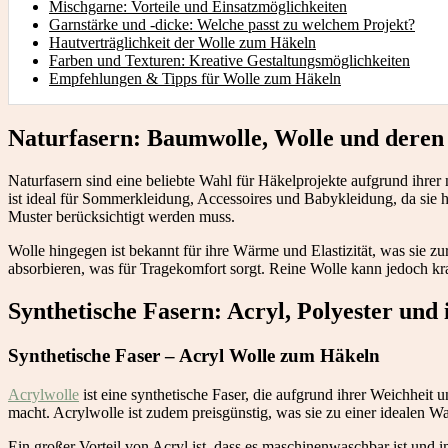
Mischgarne: Vorteile und Einsatzmöglichkeiten
Garnstärke und -dicke: Welche passt zu welchem Projekt?
Hautverträglichkeit der Wolle zum Häkeln
Farben und Texturen: Kreative Gestaltungsmöglichkeiten
Empfehlungen & Tipps für Wolle zum Häkeln
Naturfasern: Baumwolle, Wolle und deren
Naturfasern sind eine beliebte Wahl für Häkelprojekte aufgrund ihre
ist ideal für Sommerkleidung, Accessoires und Babykleidung, da sie h
Muster berücksichtigt werden muss.
Wolle hingegen ist bekannt für ihre Wärme und Elastizität, was sie z
absorbieren, was für Tragekomfort sorgt. Reine Wolle kann jedoch krat
Synthetische Fasern: Acryl, Polyester und 
Synthetische Faser – Acryl Wolle zum Häkeln
Acrylwolle
ist eine synthetische Faser, die aufgrund ihrer Weichheit und
macht. Acrylwolle ist zudem preisgünstig, was sie zu einer idealen Wa
Ein großer Vorteil von Acryl ist, dass es maschinenwaschbar ist und i