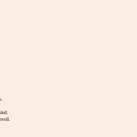
s.
sind.
voll.