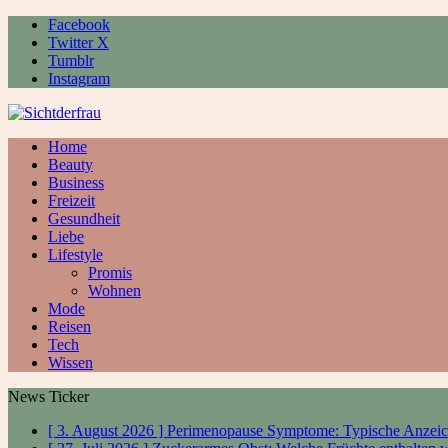
Facebook
Twitter X
Tumblr
Instagram
Home
Beauty
Business
Freizeit
Gesundheit
Liebe
Lifestyle
Promis
Wohnen
Mode
Reisen
Tech
Wissen
News Ticker
[ 3. August 2026 ]
Perimenopause Symptome: Typische Anzeic