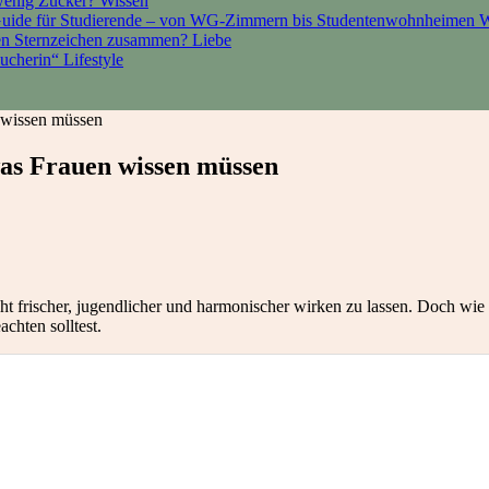
 wenig Zucker?
Wissen
Guide für Studierende – von WG-Zimmern bis Studentenwohnheimen
W
den Sternzeichen zusammen?
Liebe
sucherin“
Lifestyle
 wissen müssen
was Frauen wissen müssen
 frischer, jugendlicher und harmonischer wirken zu lassen. Doch wie l
achten solltest.