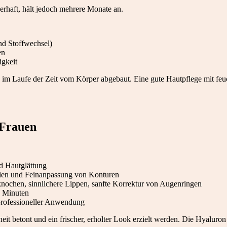
erhaft, hält jedoch mehrere Monate an.
nd Stoffwechsel)
en
igkeit
sie im Laufe der Zeit vom Körper abgebaut. Eine gute Hautpflege mit f
 Frauen
d Hautglättung
en und Feinanpassung von Konturen
ochen, sinnlichere Lippen, sanfte Korrektur von Augenringen
0 Minuten
 professioneller Anwendung
it betont und ein frischer, erholter Look erzielt werden. Die Hyaluron 