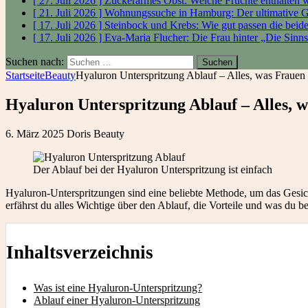
[ 27. Juli 2026 ]
Zuckerarmes Obst: Welche Früchte enthalten
[ 21. Juli 2026 ]
Wohnungssuche in Hamburg: Der ultimative 
[ 17. Juli 2026 ]
Steinbock und Krebs: Wie gut passen die bei
[ 17. Juli 2026 ]
Eva-Maria Flucher: Die Frau hinter „Die Sinn
Suchen nach:
Startseite
Beauty
Hyaluron Unterspritzung Ablauf – Alles, was Frauen
Hyaluron Unterspritzung Ablauf – Alles, 
6. März 2025
Doris
Beauty
Der Ablauf bei der Hyaluron Unterspritzung ist einfach
Hyaluron-Unterspritzungen sind eine beliebte Methode, um das Gesicht
erfährst du alles Wichtige über den Ablauf, die Vorteile und was du be
Inhaltsverzeichnis
Was ist eine Hyaluron-Unterspritzung?
Ablauf einer Hyaluron-Unterspritzung