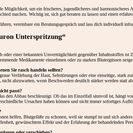
le Möglichkeit, um ein frischeres, jugendlicheres und harmonischeres A
chied machen. Wichtig ist, sich gut beraten zu lassen und einen erfahr
ren, vereinbare ein Beratungsgespräch und lass dich individuell info
uron Unterspritzung“
?
 oder einer bekannten Unverträglichkeit gegenüber Inhaltsstoffen ist 
hemmende Medikamente einnehmen oder zu starken Blutergüssen neigen, 
nen Sie rasch handeln sollten?
raue Verfärbung der Haut, Sehstörungen oder eine einseitige, stark z
t, nicht abzuwarten, wenn Beschwerden deutlich stärker werden statt a
icht passt?
 den Abbau beschleunigt. Ob das im Einzelfall sinnvoll ist, hängt von
rschiedliche Ursachen haben können und nicht immer sofortiges Auflös
?
nen helfen, Blutgefäße zu schonen, weil sie stumpf ist und sich ande
ffenheit, gewünschtem Effekt und der Erfahrung der behandelnden Per
nplanen oder verschieben?