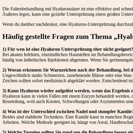
Die Faltenbehandlung mit Hyaluronsäure ist eine effektive und schnel
Äußeres legen, kann eine gezielte Unterspritzung einen großen Unters
Wenn du darüber nachdenkst, eine Hyaluron-Unterspritzung durchzufüh
Häufig gestellte Fragen zum Thema „Hyal
1) Für wen ist eine Hyaluron Unterspritzung eher nicht geeignet
Bei akuten Infekten, entzündlichen Hautstellen im Behandlungsbereich
häufig von ästhetischen Injektionen abgeraten. Wenn Sie gerinnungs
2) Woran erkennen Sie Warnzeichen nach der Behandlung, bei de
Ungewöhnlich starke Schmerzen, zunehmende Blässe oder eine blau g
Zeichen sollten sofort medizinisch abgeklärt werden. Entscheidend is
3) Kann Hyaluron wieder aufgelöst werden, wenn das Ergebnis n
Hyaluron kann in vielen Fällen mit einem Enzym behandelt werden, das
Beurteilung, weil auch Knoten, Schwellungen oder Asymmetrien unte
4) Was ist der Unterschied zwischen Nadel und stumpfer Kanüle
Beides sind etablierte Techniken. Eine Kanüle kann in manchen Regio
Arbeiten. Welche Methode geeignet ist, hängt von Areal, Hautbescha
5) Welche Termine sollten Sie rund um die Behandlung besser ei